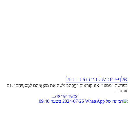
אלף-בית של בית חבד בחול
בפרשת "מסעי" אנו קוראים "וַיִּכְתֹּב מֹשֶׁה אֶת מוֹצָאֵיהֶם לְמַסְעֵיהֶם". גם
אנחנו...
המשך קריאה...