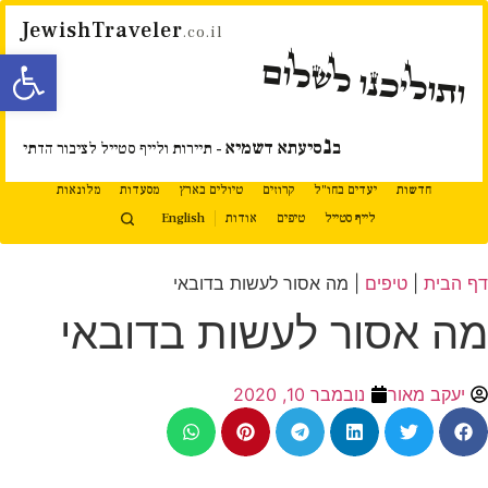
JewishTraveler
.co.il
פתח סרגל
ותוליכנו לשלום
נ
ב
סיעתא דשמיא
- תיירות ולייף סטייל לציבור הדתי
חדשות
יעדים בחו"ל
קרוזים
טיולים בארץ
מסעדות
מלונאות
לייף סטייל
טיפים
אודות
English
דף הבית
|
טיפים
|
מה אסור לעשות בדובאי
מה אסור לעשות בדובאי
יעקב מאור
נובמבר 10, 2020