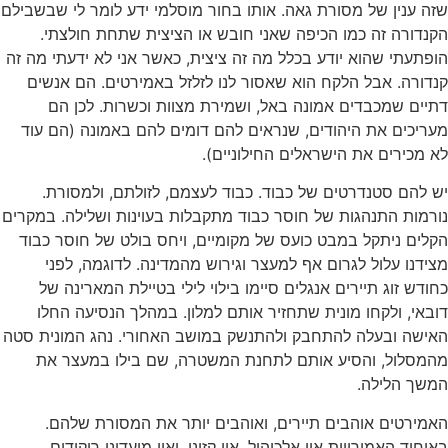
שזה ענין של מסורת גאה. אותו בחור מוסלמי ידע לומר לי שבשבילם
הקנדורה זה כמו הכיפה שאני חובש או הציצית שתחת חולצתי.
הופתעתי שהוא יודע בכלל מה זה ציצית, כאשר אני לא ידעתי מה זה
קנדורה. אבל הלקח הוא שאסור לנו לזלזל באמירטים. הם אנשים
דתיים שמכבדים אמונה באל, ושמירת מצוות וכשרות. לכן הם
מעריכים את היהודים, שנראים להם דומים להם באמונה (הם עוד
לא מכירים את הישראלים החילוניים).
יש להם סטנדרטים של כבוד. כבוד לעצמם, לזולתם, ולמסורת.
נורמות התנהגות של חוסר כבוד מתקבלות בעוינות ושלילה. במקרים
הקלים ניתקל במבט כועס של מקומיים, ויחס בולט של חוסר כבוד
מצידנו עלול לגרום אף למעצר וגירוש מהמדינה. לדוגמה, לפני
כחודש זוג תיירים אנגלים סיימו בילוי לילי בטיילת המארינה של
דובאי, ולקחו מונית שתחזיר אותם למלון. במהלך הנסיעה החלו
האישה ובעלה להתחבק ולהתנשק במושב האחורי. נהג המונית סטה
מהמסלול, והסיע אותם לתחנת המשטרה, שם בילו במעצר את
המשך הלילה.
האמירטים אוהבים תיירים, ואוהבים יותר את המסורת שלהם.
באיחוד האמירויות אין אלכוהול, אין קזינו, ואין מועדוני ריקודים