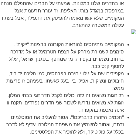
או בחדרים שלנו במלונות. שמעתי על חברים שהתפללו מנחה
במרפסת במגדל בורג' חאליפה. זה עורר תרעומת אצל
המקומיים שלא עשו מאומה להפיסק את התפילה, אבל בעתיד
עלולה המשטרה להתערב.
המקומיים מתיחסים להוראות הקורונה ברצינות "ייקית".
סימנים לשמירת מרחק על רצפת הטרמינל או על מדרכה
ברחוב נשמרים בקפידה. מי שמחפף בסגנון ישראלי, עלול
לחטוף קנס כבד.
מקפידים שם על גילויי חיבה בפרהסיה, כמו הליכה יד ביד,
חיבוקים ונשיקות. אפילו בין בעל לאשתו. בעיניהם זו פריצות
ממש.
רק זוגות נשואים זה לזה יכולים לקבל חדר זוגי בבתי המלון.
זוגות לא נשואים נדרשו לשכור שני חדרים נפרדים. תקנה זו
אינה נאכפת בהקפדה.
"חכמים היזהרו בדבריכם!". אסור להעליב את המוסלמים
ודתם, ואסור להשמיץ את משפחת המלוכה. עדיף לא לדבר
בכלל על פוליטיקה, ולא להזכיר את הפלסטינים.