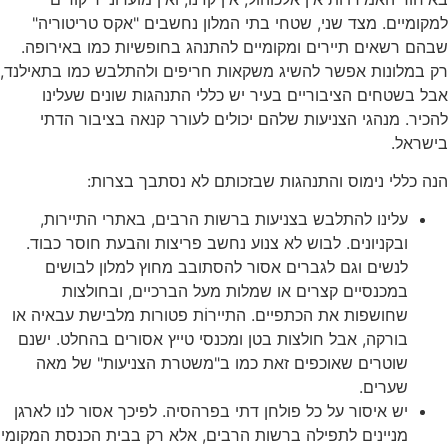
למקומיים. מצד שני, שטחי בתי המלון נחשבים "אקס טריטוריה"
שבהם רשאים תיירים ומקומיים להתנהג בחופשיות כמו באירופה.
רק במלונות אפשר להשיג משקאות חריפים ולהתלבש כמו בתאילנד,
אבל בשטחים הציבוריים בעיר יש כללי התנהגות שונים שעלינו
להכיר. מנהגי הצניעות שלהם יכולים לעורר קנאה בציבור הדתי
בישראל.
הנה כללי נימוס והתנהגות שבזכותם לא נסתבך בצרות:
עלינו להתלבש בצניעות ברשות הרבים, באתרי התיירות,
ובקניונים. לבוש לא צנוע נחשב פריצות והבעת חוסר כבוד.
לנשים וגם לגברים אסור להסתובב מחוץ למלון לבושים
במכנסיים קצרים או שמלות מעל הברכיים, ובחולצות
שחושפות את הכתפיים. התיירוֹת פטורות מלבישת עבאיה או
בורקה, אבל חולצות בטן ומכנסי טייץ אסורים בהחלט. ישנם
שוטרים שאוכפים זאת כמו ב"משטרת הצניעות" של מאה
שערים.
יש איסור על כל פולחן דתי בפרהסיה. לפיכך אסור לנו לארגן
מניינים לתפילה ברשות הרבים, אלא רק בבית הכנסת המקומי