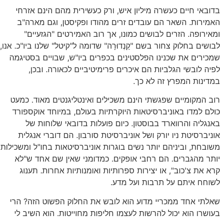
בדובאי חיים כעשרה מיליון איש, ורק כעשירית מהם הינם אזרחי
האמירות. השאר הם עובדים זרים מהודו ופקיסטן, וגם מארה"ב
ומאירופה. הזרים לבושים כמונו, אך רוב האמירטים "הגזעיים"
לבושים בחלוק צחור בשם "קַנְדוּרָה" שדומה ל"קיטל" שלנו ביו"כ. אנו,
שמכירים את שכנינו הפלסטינים בכפרים ביו"ש, שבויים בסטיגמה
לפיה לובשי הגלביות הם איכרים פרימיטיביים לכאורה. ובכן,
במדינות המפרץ זה לא כך.
רוב המקומיים שפגשתי הינם משכילים ואינטליגנטים מאוד. כמעט
כולם למדו באוניברסיטאות היוקרתיות בעולם, במיוחד אוקספורד
באנגליה והרווארד בבוסטון. כיום פועלות בדובאי שלוחות של
אוניברסיטת ניו יורק ושל אוניברסיטת סורבון. הם דוברי אנגלית
משובחת, וביניהם יותר נשים בוגרות אוניברסיטאות בחו"ל ומשכילות
יותר מהגברים. הם רחבי אופקים. כמדומני שאין שם אחד ש"לא
קרא את צ'כוב", או יצירות ספרותיות ואומנותיות אחרות. תענוג
לשוחח איתם על תרבות ועל מדע.
שאלתי אחד ממכריי מדוע הוא לובש את החלוק הפשוט הזה? הרי
בעושרו הוא יכול להרשות לעצמו חליפות מחוייטות. הוא השיב לי