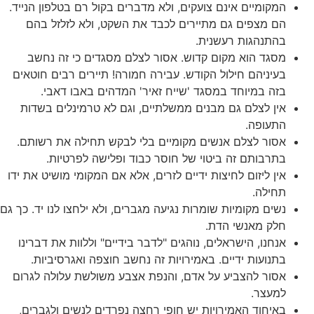
המקומיים אינם צועקים, ולא מדברים בקול רם בטלפון הנייד.
הם מצפים גם מתיירים לכבד את השקט, ולא לזלזל בהם
בהתנהגות רעשנית.
מסגד הוא מקום קדוש. אסור לצלם מסגדים כי זה נחשב
בעיניהם חילול הקודש. עבירה חמורה! תיירים רבים חוטאים
בזה במיוחד במסגד 'שייח זאיר' המדהים באבו דאבי.
אין לצלם גם מבנים ממשלתיים, וגם לא טרמינלים בשדות
התעופה.
אסור לצלם אנשים מקומיים בלי לבקש תחילה את רשותם.
בתרבותם זה ביטוי של חוסר כבוד ופלישה לפרטיות.
אין ליזום לחיצות ידיים לזרים, אלא אם המקומי מושיט את ידו
תחילה.
נשים מקומיות שומרות נגיעה מגברים, ולא ילחצו לנו יד. כך גם
חלק מאנשי הדת.
אנחנו, הישראלים, נוהגים "לדבר בידיים" וללוות את דברינו
בתנועות ידיים. באמירויות זה נחשב חוצפה ואגרסיביות.
אסור להצביע על אדם, והנפת אצבע משולשת עלולה לגרום
למעצר.
באיחוד האמירויות יש חופי רחצה נפרדים לנשים ולגברים,