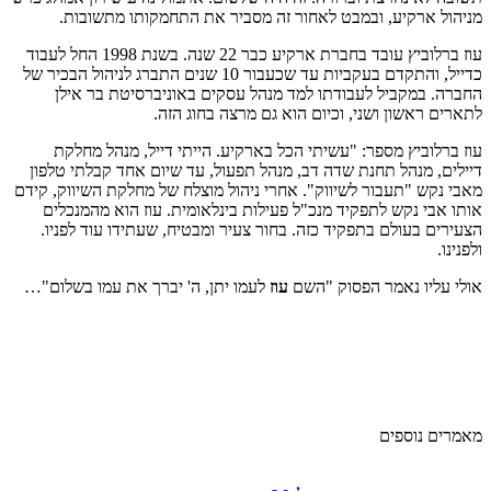
מניהול ארקיע, ובמבט לאחור זה מסביר את התחמקותו מתשובות.
עוז ברלוביץ עובד בחברת ארקיע כבר 22 שנה. בשנת 1998 החל לעבוד
כדייל, והתקדם בעקביות עד שכעבור 10 שנים התברג לניהול הבכיר של
החברה. במקביל לעבודתו למד מנהל עסקים באוניברסיטת בר אילן
לתארים ראשון ושני, וכיום הוא גם מרצה בחוג הזה.
עוז ברלוביץ מספר: "עשיתי הכל בארקיע. הייתי דייל, מנהל מחלקת
דיילים, מנהל תחנת שדה דב, מנהל תפעול, עד שיום אחד קבלתי טלפון
מאבי נקש "תעבור לשיווק". אחרי ניהול מוצלח של מחלקת השיווק, קידם
אותו אבי נקש לתפקיד מנכ"ל פעילות בינלאומית. עוז הוא מהמנכלים
הצעירים בעולם בתפקיד כזה. בחור צעיר ומבטיח, שעתידו עוד לפניו.
ולפנינו.
אולי עליו נאמר הפסוק "השם
עוז
לעמו יתן, ה' יברך את עמו בשלום"…
מאמרים נוספים