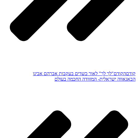
קודם
הקודם
"לך לך" לאור כשדים בעקבות אברהם אבינו
הבא
גאווה ישראלית- המזוודה החכמה בעולם