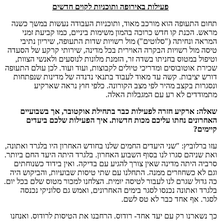
פעילות באירופה ותוכניות לקוים חדשים
תחום התעופה הוא מורכב מאוד, ותוכניות העבודה נעשות במשך כשנה
מראש. הכנת קו חדש כרוכה בהמון משימות ביניים, כמו קביעת זמני
המראה ונחיתה ("סלוטים") מול רשויות שדות התעופה, שיריון נתיבי
טיסה מול רשויות הבקרה האוירית בכל מדינה, שירותי קרקע של הסעדה
וטיפול במטוס בחניתו בשדה זר, הזמנת מלונות לנוסעים ולאנשי הצוות,
שכירת אוטובוסים ומדריכי טיולים לקבוצות, ועוד ועוד. לכן עולם התעופה
דורש יציבות. קשה עד מאוד לעבוד בתנאי נדנדה של מדינות שנפתחות
ונסגרות בקצב מהיר לפי מצב הקורונה. כלפי חוץ נראה שארקיע
מתמודדים לא רע עם המגבלות האלה.
שאלה: ארקיע חזרה לפעילות כבר בתחילת אוקטובר, אך בשבועיים
האחרונים נחתו עליכם מכות חדשות. איך הפעילות שלכם ביעדים
קיימים?
עזו ברלוביץ: "שני היעדים החמים שלנו בחודש האחרון היו בלגרד ואתונה,
ואת שניהם סגרו לנו בסוף השבוע האחרון. בלגרד היתה היעד החם ביותר.
סרביה היתה מדינה שאין צורך להגיע עם בדיקה. ואין בידוד כשנוחתים
וגם לא כשחוזרים ממנה. התחלנו עם שתי טיסות שבועיות, והביקוש היה
כה גדול שגרם לנו לעבור לטיסה יומית. הצלחנו למכור מטוס שלם בכל יום.
בלגרד ואתונה נכנסו לסגר בימים האחרונים, ואמש גם סלוניקי נכנסה
לסגר. אף אחד כבר לא טס לשם.
כך נשארנו רק עם יעד אחד- רודוס. הרחבנו את הטיסות לרודוס. ואנחנו