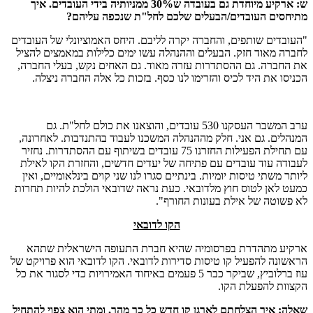
ש: ארקיע מיוחדת גם בעובדה ש30% ממניותיה בידי העובדים. איך
מתיחסים העובדים/הבעלים שלכם לחל"ת שנכפה עליהם?
"העובדים שותפים, והחברה יקרה לליבם. היחס האמוציונלי של העובדים
לחברה מאוד חזק. הבעלים וההנהלה עשו ימים כלילות במאמצים להציל
את החברה. גם ההסתדרות עזרה מאוד. גם האחים נקש, בעלי החברה,
הכניסו את היד לכיס והזרימו לנו כסף. בזכות כל אלה החברה ניצלה.
ערב המשבר העסקנו 530 עובדים, והוצאנו את כולם לחל"ת. גם
המנהלים. גם אני. חלק מההנהלה המשכנו לעבוד בהתנדבות. לאחרונה,
עם תחילת הפעילות החזרנו 75 עובדים בשיתוף עם ההסתדרות. נחזיר
לעבודה עוד עובדים עם פתיחה של יעדים חדשים, והחזרת הקו לאילת
ליותר משתי טיסות יומיות. בינתיים סגרו לנו שני קוים בינלאומיים, ואין
כמעט לאן לטוס חוץ מלדובאי. כעת נראה שדובאי הולכת להיות תחרות
לא פשוטה של אילת בעונות החורף".
הקו לדובאי
ארקיע מתהדרת בפרסומיה שהיא חברת התעופה הישראלית שתהא
הראשונה להפעיל קו טיסות סדירות לדובאי. הקו לדובאי הוא פרויקט של
עוז ברלוביץ, שביקר כבר 5 פעמים באיחוד האמירויות כדי לסגור את כל
הקצוות להפעלת הקו.
שאלה: איך הצלחתם לארגן קו חדש כל כך מהר, ומתי הוא צפוי להתחיל