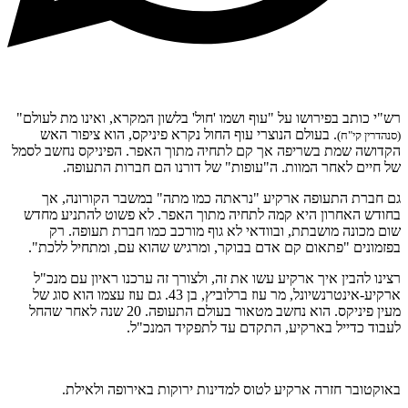
רש"י כותב בפירושו על "עוף ושמו 'חול' בלשון המקרא, ואינו מת לעולם"
. בעולם הנוצרי עוף החול נקרא פיניקס, הוא ציפור האש
(סנהדרין קי"ח)
הקדושה שמת בשריפה אך קם לתחיה מתוך האפר. הפיניקס נחשב לסמל
של חיים לאחר המוות. ה"עופות" של דורנו הם חברות התעופה.
גם חברת התעופה ארקיע "נראתה כמו מתה" במשבר הקורונה, אך
בחודש האחרון היא קמה לתחיה מתוך האפר. לא פשוט להתניע מחדש
שום מכונה מושבתת, ובוודאי לא גוף מורכב כמו חברת תעופה. רק
בפזמונים "פתאום קם אדם בבוקר, ומרגיש שהוא עם, ומתחיל ללכת".
רצינו להבין איך ארקיע עשו את זה, ולצורך זה ערכנו ראיון עם מנכ"ל
ארקיע-אינטרנשיונל, מר עוז ברלוביץ, בן 43. גם עוז עצמו הוא סוג של
מעין פיניקס. הוא נחשב מטאור בעולם התעופה. 20 שנה לאחר שהחל
לעבוד כדייל בארקיע, התקדם עד לתפקיד המנכ"ל.
באוקטובר חזרה ארקיע לטוס למדינות ירוקות באירופה ולאילת.