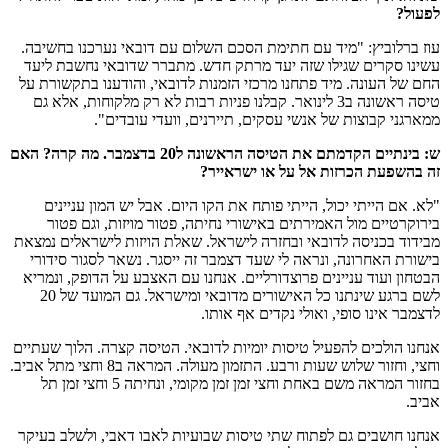
לפעול?
עוז ברלוביץ: "מיד עם חתימת הסכם השלום עם דובאי נערכנו בחשיבה.
עשינו סקרים שגילו שזה יעד מרתק חדש. מתברר שדובאי נחשבת ליעד
החם של העונה. מיד פתחנו מרכזי הזמנות לדובאי, והודענו בתקשורת על
טיסה ראשונה ב3 לינואר. קבלנו פניות רבות לא רק מלקוחות, אלא גם
ממארגני קבוצות של אנשי עסקים, תיירנים, וועדי עובדים".
ש: בינתיים הקדמתם את הטיסה הראשונה ל20 בדצמבר. מה קרה? האם
זה בהשפעת הכרזות אל על או ישראייר?
"לא. אם הייתי יכול, הייתי פותח את הקו היום. אבל יש המון עניינים
בירוקרטיים מול האמירתים באישורי נחיתה, פטור מויזות, וגם פטור
מבידוד בכניסה לדובאי ובחזרה לישראל. שאלת הויזות לישראלים נמצאת
בישורת האחרונה, ונראה לי שעד דצמבר זה ייסגר. נשאר לסגור סידורי
הבטחון ועוד עניינים פרוצדורליים. אנחנו עם האצבע על הדופק, ונמריא
לשם ברגע שינתנו כל האישורים מדובאי ומישראל. גם המועד של 20
לדצמבר אינו סופי, ואולי נקדים אף אותו.
אנחנו הולכים להפעיל טיסות יומיות לדובאי. הטיסה קצרה. הלוך שעתיים
וחצי, וחזור שלוש שעות ורבע. התזמון מעולה. המראה ב8 וחצי מתל אביב.
בחזור המראה משם באחת וחצי זמן זמן מקומי, ונחיתה 5 וחצי זמן תל
אביב.
אנחנו חושבים גם לפתוח שתי טיסות שבועיות לאבו דאבי, ולשלב בעיקר