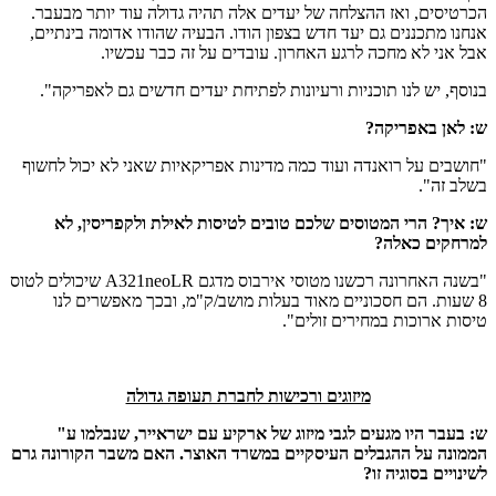
הכרטיסים, ואז ההצלחה של יעדים אלה תהיה גדולה עוד יותר מבעבר.
אנחנו מתכננים גם יעד חדש בצפון הודו. הבעיה שהודו אדומה בינתיים,
אבל אני לא מחכה לרגע האחרון. עובדים על זה כבר עכשיו.
בנוסף, יש לנו תוכניות ורעיונות לפתיחת יעדים חדשים גם לאפריקה".
ש: לאן באפריקה?
"חושבים על רואנדה ועוד כמה מדינות אפריקאיות שאני לא יכול לחשוף
בשלב זה".
ש: איך? הרי המטוסים שלכם טובים לטיסות לאילת ולקפריסין, לא
למרחקים כאלה?
"בשנה האחרונה רכשנו מטוסי אירבוס מדגם A321neoLR שיכולים לטוס
8 שעות. הם חסכוניים מאוד בעלות מושב/ק"מ, ובכך מאפשרים לנו
טיסות ארוכות במחירים זולים".
מיזוגים ורכישות לחברת תעופה גדולה
ש: בעבר היו מגעים לגבי מיזוג של ארקיע עם ישראייר, שנבלמו ע"
הממונה על ההגבלים העיסקיים במשרד האוצר. האם משבר הקורונה גרם
לשינויים בסוגיה זו?