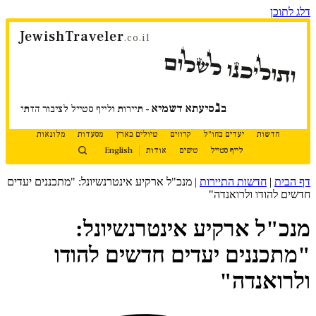
דלג לתוכן
JewishTraveler
.co.il
ותוליכנו לשלום
נ
ב
סיעתא דשמיא
- תיירות ולייף סטייל לציבור הדתי
חדשות
יעדים בחו"ל
קרוזים
טיולים בארץ
מסעדות
מלונאות
לייף סטייל
טיפים
אודות
English
דף הבית
|
חדשות התיירות
|
מנכ"ל ארקיע אינטרנשיונל: "מתכננים יעדים
חדשים להודו ולרואנדה"
מנכ"ל ארקיע אינטרנשיונל:
"מתכננים יעדים חדשים להודו
ולרואנדה"