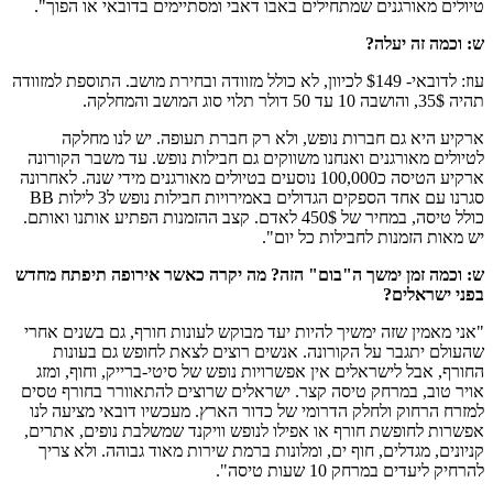
טיולים מאורגנים שמתחילים באבו דאבי ומסתיימים בדובאי או הפוך".
ש: וכמה זה יעלה?
עוז: לדובאי- $149 לכיוון, לא כולל מזוודה ובחירת מושב. התוספת למזוודה
תהיה 35$, והושבה 10 עד 50 דולר תלוי סוג המושב והמחלקה.
ארקיע היא גם חברות נופש, ולא רק חברת תעופה. יש לנו מחלקה
לטיולים מאורגנים ואנחנו משווקים גם חבילות נופש. עד משבר הקורונה
ארקיע הטיסה כ100,000 נוסעים בטיולים מאורגנים מידי שנה. לאחרונה
סגרנו עם אחד הספקים הגדולים באמירויות חבילות נופש ל3 לילות BB
כולל טיסה, במחיר של 450$ לאדם. קצב ההזמנות הפתיע אותנו ואותם.
יש מאות הזמנות לחבילות כל יום".
ש: וכמה זמן ימשך ה"בום" הזה? מה יקרה כאשר אירופה תיפתח מחדש
בפני ישראלים?
"אני מאמין שזה ימשיך להיות יעד מבוקש לעונות חורף, גם בשנים אחרי
שהעולם יתגבר על הקורונה. אנשים רוצים לצאת לחופש גם בעונות
החורף, אבל לישראלים אין אפשרויות נופש של סיטי-ברייק, וחוף, ומזג
אויר טוב, במרחק טיסה קצר. ישראלים שרוצים להתאוורר בחורף טסים
למזרח הרחוק ולחלק הדרומי של כדור הארץ. מעכשיו דובאי מציעה לנו
אפשרות לחופשת חורף או אפילו לנופש וויקנד שמשלבת נופים, אתרים,
קניונים, מגדלים, חוף ים, ומלונות ברמת שירות מאוד גבוהה. ולא צריך
להרחיק ליעדים במרחק 10 שעות טיסה".