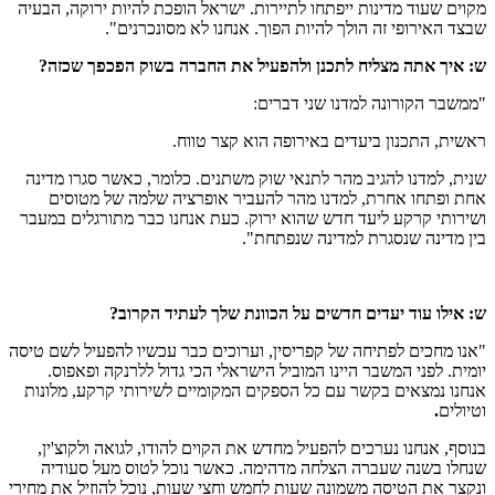
מקוים שעוד מדינות ייפתחו לתיירות. ישראל הופכת להיות ירוקה, הבעיה
שבצד האירופי זה הולך להיות הפוך. אנחנו לא מסונכרנים".
ש: איך אתה מצליח לתכנן ולהפעיל את החברה בשוק הפכפך שכזה?
"ממשבר הקורונה למדנו שני דברים:
ראשית, התכנון ביעדים באירופה הוא קצר טווח.
שנית, למדנו להגיב מהר לתנאי שוק משתנים. כלומר, כאשר סגרו מדינה
אחת ופתחו אחרת, למדנו מהר להעביר אופרציה שלמה של מטוסים
ושירותי קרקע ליעד חדש שהוא ירוק. כעת אנחנו כבר מתורגלים במעבר
בין מדינה שנסגרת למדינה שנפתחת".
ש: אילו עוד יעדים חדשים על הכוונת שלך לעתיד הקרוב?
"אנו מחכים לפתיחה של קפריסין, וערוכים כבר עכשיו להפעיל לשם טיסה
יומית. לפני המשבר היינו המוביל הישראלי הכי גדול ללרנקה ופאפוס.
אנחנו נמצאים בקשר עם כל הספקים המקומיים לשירותי קרקע, מלונות
וטיולים
.
בנוסף, אנחנו נערכים להפעיל מחדש את הקוים להודו, לגואה ולקוצ'ין,
שנחלו בשנה שעברה הצלחה מדהימה. כאשר נוכל לטוס מעל סעודיה
ונקצר את הטיסה משמונה שעות לחמש וחצי שעות, נוכל להוזיל את מחירי