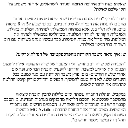
שאלה: כעת רוב אירופה אדומה וסגורה לישראלים, איך זה משפיע על
הקו שלכם לאילת?
עוז ברלוביץ: "כעת אנחנו מפעילים שתי טיסות יומיות לאילת. אנחנו
מחכים להעלות את הכמות ל4 טיסות ביום, ובסופי שבוע ל5 או 6 טיסות
ביום. זה לא תלוי בנו, אלא במתווה הממשלתי לפתיחת המלונות באילת,
ולמגבלות הקורונה לאורחי המלונות. כשיחליטו בממשלה לפתוח את
המלונות, מיד נגדיל את כמות הטיסות. כבר עכשיו אנחנו בשיחות עם רוב
רשתות בתי המלון באילת".
ש: איך נראה משבר הקורונה מהפרספקטיבה של הנהלת ארקיע?
"הסגירה של שדה דב בחודש יולי והמעבר של שדה התעופה אילת לתמנע
הכניסו את ארקיע למשבר. הזדרזנו להפעיל תוכנית הבראה, ופתאום
אחרי שלשה חודשים- בום! פרץ משבר הקורונה עם סגר כמעט בכל
היעדים שלנו. לא היה טעם להמשיך. הבעלים והדירקטוריון קיבלו החלטה
להדמים את החברה לאפס.
במקביל, הנהלת החברה עשתה ימים כלילות להכין תוכנית ליציאה
מהמשבר שכללה: א- הסכם הלוואה מהבנקים בערבות המדינה. ב- הסכם
קבוצי חדש עם העובדים ליום שאחרי. ג- הסכמים חדשים עם מחכירי
המטוסים. מטוס חכור אחד החזרנו לחברת MG Aviation בבעלות
משפחת נקש, ונשארנו עם שני המטוסים החכורים האחרים של הבנקים.
תהליך זה נמשך מספר חודשים".