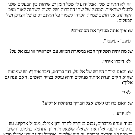
"זה לא התחום שלי, אבל ידוע לי שכל הזמן יש שיחות בין הבעלים שלנו
לבעלי ישראייר. המבנה של שתי החברות ושל השוק השתנה לאור מצב
הקורונה. אני חושב שמיזוג הכרחי לשמור על האינטרסים של הצרכן ושל
הבעלים.
ש: איך אתה מעריך את הסיכויים?
"פיפטי - פיפטי".
ש: מה יהיה תפקידך הבא במסגרת המיזוג עם ישראייר או עם אל על?
"לא דיברו איתי".
ש: והאם היו"ר החדש של אל על, דוד ברודט, דיבר איתך? יש שמועות
שהוא הקים ועדת איתור מנהלים והוא עוסק בצייד ראשים. האם פנה גם
אליך?
"לא!"
ש: האם ברודט גישש אצל חבריך בהנהלת ארקיע?
"לא יודע".
בעוד אנחנו מדברים, נכנס במקרה לחדר ירון אמזלג, מנכ"ל ארקיע. עוז
ברלוביץ היפנה אליו את השאלה ששאלתי, וירון התחמק בנימוס, והשיב
תשובה לא נחרצת וברורה. זה היה שלשום. אתמול נודע שירון אמזלג פרש