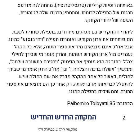
באותיות רוסיות קריליות (טרנסליטרזציה). מתחת לזה מודפס
תרגום של התפילה לרוסית, ומתחתיו תרגום שלה לג'והורית,
השפה של יהודי הקווקז.
ליהודי הקווקז יש גם מנהגים מיוחדים. בתפילת שחרית לשבת
הם פותחים את ארון הקודש ואומרים תפילה "ויהי בנסוע" כמונו.
אבל אח"כ אינם מוציאים מיד את ספרי התורה, אלא כל הקהל
נעמדים מול ארון הקודש הפתוח, והחזן אומר מי שבירך לחיילי
צה"ל. בתוך זה הוא מוסיף את הפסוק "ויחזירם בתשובה שלמה",
וממשיך "וישלח ברכה והצלחה…" וגו'. אח"כ החזן אומר מי שבירך
לחולים, כאשר כל אחד מהקהל מכריז את שם החולה שיש
להתפלל לבריאותו או בריאותה. רק אחר כך הם מוציאים את ספרי
התורה, וממשיכים בתפילה כמונו.
הכתובת: Palbemiro Tolbyatti 85
המקווה החדש והחדיש
המקווה החדש במינרל וודי