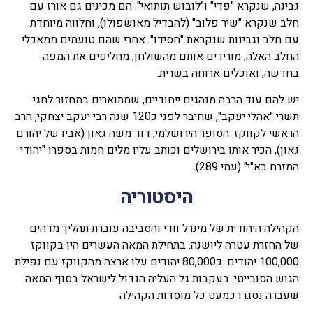
גבינה, שנקרא "פדי" ו"לובוש תותואי". הם מכינים גם אורז עם
חלב שנקרא "שיר פלוב" (להבדיל מאושפולו), וחלווה מיוחדת
עם חלב וגבינות שנקראת "חסידו". אחרי שהם טועמים ממאכלי
החלב האלה, מורידים אותם מהשולחן, מחליפים את המפה
בחדשה, ואוכלים ארוחה בשרית.
יש להם עוד הרבה מנהגים ייחודיים, שמתוארים במחזור לחגי
תשרי "אהלי יעקב", שחיבר לפני כ120 שנה רבי יעקב יצחקי, הרב
הראשי לקווקז. הסופר הירושלמי, דוד משה גאון (אביו של יהורם
גאון), הכיר אותו בירושלים וכותב עליו מלים חמות בספרו "יהודי
המזרח בא"י" (עמי 289).
היסטוריה
הקהילה היהודית של מינרל וודי והסביבה עוברת תהליך מדהים
של החזרת עטרה ליושנה. בתחילת המאה העשרים היו בקווקז
100,000 יהודים. כ80,000 יהודים עלו ארצה מהקווקז עם נפילת
הגוש הסובייטי. בעקבות גל העליה הגדול לישראל בסוף המאה
שעברה נסגרו כמעט כל מוסדות הקהילה