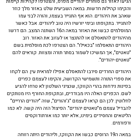
הגיעו לאזור גם סוחרים יהודיים מפרס, והצטרפו לקהילות קיימות
והקימו קהילות חדשות. במאה השביעית שלט באזור מלך כוזר
שאהב את היהודים. הוא אף התגייר בעצמו, והורה לבני עמו
להתגייר. בתקופתו ובימי יורשיו היה טוב ליהודים. אבל כאשר
המוסלמים כבשו את האזור במאה ה16 השתנה המצב. הם דרשו
מהיהודים להתאסלם או להתנצר או לעזוב את האזור. רוב
היהודים התאסלמו "בכאילו". הם הצטרפו לכת מוסלמית בשם
"טאטים", אך המשיכו לשמור בסתר תורה ומצוות. קוראים להם
"טאטים-יהודים".
היהודים החרדים סירבו להתאסלם אפילו למראית עין. הם לקחו
את ספרי התורה ותשמישי הקדושה, והקימו לעצמם כפרים
בפינות נידחות בהרי הקווקז, שנציגי השלטון לא טרחו להגיע
לשם. הכפרים האלה היו מבודדים, ובתקופת החורף היו מנותקים
לחלוטין. לכן הם קראו לעצמם "ג'והורים", שזה "יהודים הרריים"
להבדיל עצמם מ"טאטים יהודים". הפיצול הזה היה קשה. לא כמו
הליטאים והחסידים בימינו, אלא יותר כמו אורתודוקסים
ורפורמים.
במאה ה19 הרוסים כבשו את הקווקז, וליהודים היתה רווחה