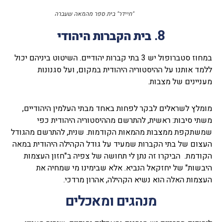
"חיידר" בית ספר מהמאה שעברה
8.
בית הקברות היהודי
במחוז סטברופול יש 3 בתי קברות יהודיים. השיטוט ביניהם יכול
ללמד אותנו על ההיסטוריה היהודית במקום, ועל סגנונות
מעניינים של מצבות.
מומלץ לשראלים לבקר לפחות באחד מבתי העלמין היהודיים,
משתי סיבות: ראשית, להתרשם מההיסטוריה היהודית כפי
שמשתקפת ממצבות מהמאות הקודמות. שנית, להתרשם מהגודל
העצום של בתי הקברות שמעיד על גודל הקהילה היהודית במאה
הקודמת. הביקרו זה נתן לי תחושה של צפיה ב"חזון העצמות
היבשות" של יחזקאל הנביא. אלא שבימינו מי שמחיה את
העצמות האלה הוא נשיא הקהילה, אהרון מרדכי.
מנהגים ומאכלים