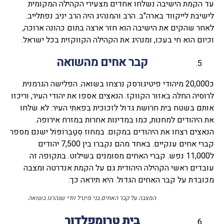
עד הקמת הישיבה נשלחו אחדים מצעירי הקהילה המקומית
לישיבת לייקווד בארה"ב. הרב והמנהיג היה הרב יניב נפתלייב.
לאחר שהקים את הישיבה הוא חזר ארצה בתום כהונה ארוכה,
וכיום הוא חי בעכו, ומנהיג את הקהילה הקווקזית בכל ישראל.
קבר אחים מהשואה
כ20,000 מיהודי פיטיגורסק נרצחו בשואה. הפלישה הגרמנית
לרוסיה החלה באזור הקווקז. הנאצים אספו את יהודי העיר, וריכזו
אותם בשטח בית חרושת גדול לזכוכית בפאתי העיר. לא שלחו
את היהודים למחנות, כמו במדינות אחרות במזרח אירופה.
הנאצים רצחו את היהודים במקום. במחוז סְטַבְרוֹפּוֹל ישנם מספר
קברי אחים ענקיים. באחד מהם נקברו בין 7,500 יהודים
ל11,000 נפש. קברי האחים מסומנים בשילוט. בתקופה זה
עובדים ראשי הקהילה היהודית גם על הקמת אנדרטה ומצבה
מכובדת על קבר האחים הגדול. היא תיראה כך:
המצבה על קבר האחים בני מינרל וודי שנהרגו בשואה
בית טרומפלדור