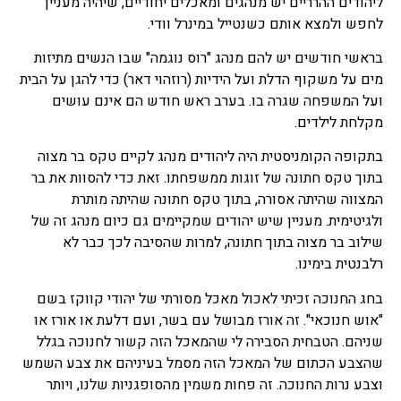
ליהודים ההרריים יש מנהגים ומאכלים יחודיים, שיהיה מעניין
לחפש ולמצא אותם כשנטייל במינרל וודי.
בראשי חודשים יש להם מנהג "רוס נוגמה" שבו הנשים מתיזות
מים על משקוף הדלת ועל הידיות (רוזהוי דאר) כדי להגן על הבית
ועל המשפחה שגרה בו. בערב ראש חודש הם אינם עושים
מקלחת לילדים.
בתקופה הקומניסטית היה ליהודים מנהג לקיים טקס בר מצוה
בתוך טקס חתונה של זוגות ממשפחתו. זאת כדי להסוות את בר
המצווה שהיתה אסורה, בתוך טקס חתונה שהיתה מותרת
ולגיטימית. מעניין שיש יהודים שמקיימים גם כיום מנהג זה של
שילוב בר מצוה בתוך חתונה, למרות שהסיבה לכך כבר לא
רלבנטית בימינו.
בחג החנוכה זכיתי לאכול מאכל מסורתי של יהודי קווקז בשם
"אוש חנוכאי". זה אורז מבושל עם בשר, ועם דלעת או אורז או
שניהם. הטבחית הסבירה לי שהמאכל הזה קשור לחנוכה בגלל
שהצבע הכתום של המאכל הזה מסמל בעיניהם את צבע השמש
וצבע נרות החנוכה. זה פחות משמין מהסופגניות שלנו, ויותר