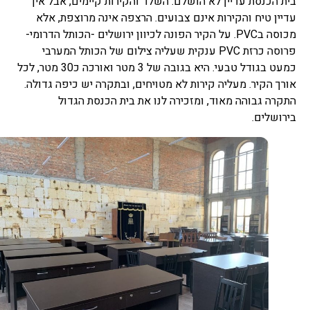
בית הכנסת עדיין לא הושלם. השלד והקירות קיימים, אבל אין
עדיין טיח והקירות אינם צבועים. הרצפה אינה מרוצפת, אלא
מכוסה בPVC. על הקיר הפונה לכיוון ירושלים -הכותל הדרומי-
פרוסה כרזת PVC ענקית שעליה צילום של הכותל המערבי
כמעט בגודל טבעי. היא בגובה של 3 מטר ואורכה כ30 מטר, לכל
אורך הקיר. מעליה קירות לא מטויחים, ובתקרה יש כיפה גדולה.
התקרה גבוהה מאוד, ומזכירה לנו את בית הכנסת הגדול
בירושלים.