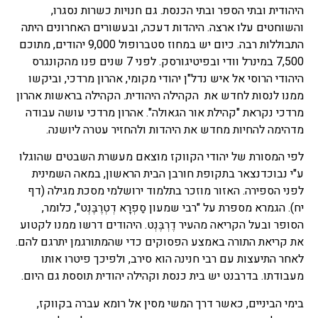
היהודית ובתי הספר ובתי הכנסת. גם חנויות כשרות נסגרו,
והשוחטים עלו ארצה. היהדות דעכה, ובעשורים האחרונים היתה
התבוללות רבה. כיום יש במחוז סטברופול 9,000 יהודים, מתוכם
7,500 במינרל וודי ובפיטיגורסק. לפני 7 שנים פנו מהקונגרס
היהודי הרוסי אל איש נדל"ן יהודי מקומי, אהרון מרדכי, וביקשו
ממנו לנסות לחדש את הקהילה היהודית. הקהילה בראשות אהרון
מרדכי נקראת "קהילת אור הגאולה". אהרון מרדכי עושה עבודה
מדהימה להחיות מחדש את היהדות ולהחזיר עטרה ליושנה.
לפי המסורת של יהודי הקווקז מוצאם מעשרת השבטים שהוגלו
ע"י נבוכדנצאר בתקופת חורבן הבית הראשון, במאה השמינית
לפני הספירה. האזור מוזכר בתלמוד ירושלמי מסכת מגילה (דף
יח). הגמרא מספרת על "רבי שמעון סַפְרָא דְטְרֶבֶּנְט", כלומר,
הסופר ובעל הקריאה מהעיר דֶרְבֶּנְט. היהודים דרשו ממנו לקטוע
את קריאת התורה באמצע הפסוקים כדי שהמתורגמן יתרגם להם.
לאחר התיעצות עם רבי חנינה הוא סירב, ולפיכך פיטרו אותו
מעבודתו. בדרבנט יש בית כנסת וקהילה יהודית תוססת גם היום.
בימי הביניים, כאשר דרך המשי מסין אל רומא עברה בקווקז,