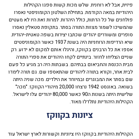
פיזית, אבל לא רוחנית. שלש מכות קשות ספגו הקהילות
היהודיות במאה הקודמת. בתחילת השלטון הקומוניסטי נאסרו
פולחנים של כל הדתות, כולל היהדות. למרות זאת היו לא מעטים
שהמשיכו לשמור מצוות התורה בסתר. בתקופת סטאלין נאסרו
סופרים ומשוררים יהודים שכתבו יצירות בשפה טאטית-יהודית.
שיא הרדיפות הרוחניות היה בשנת 1937 כאשר הקומוניסטים
אספו את כל הרבנים בקווקז, והיגלו אותם למקום לא ידוע. רק
שניים הצליחו לחזור. בינתיים לקחו היהודים את ספרי התורה
מבית הכנסת והחביאום בבתיהם. בשבתות היה רב מגיע כל פעם
לבית אחר, וקורא בתורה ליהודים שהתאספו שם. גם תורה לימדו
שם בסתר את המבוגרים ובמיוחד את הילדים. מכה שניה היתה
בשואה. באוגסט 1942 נרצחו 20,000 מיהודי הקווקז. "מכה"
שלישית היתה בשנות ה90 כאשר 80,000 יהודים עלו לישראל.
הקהילות היהודיות נתלדלו מאוד.
ציונות בקווקז
הקהילות היהודיות בקווקז היו ציוניות וקשורות לארץ ישראל עוד