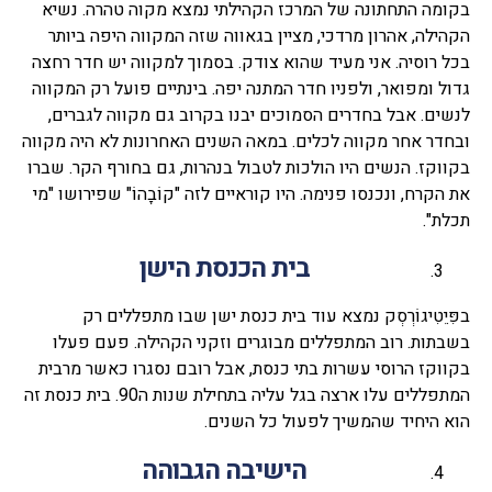
בקומה התחתונה של המרכז הקהילתי נמצא מקוה טהרה. נשיא
הקהילה, אהרון מרדכי, מציין בגאווה שזה המקווה היפה ביותר
בכל רוסיה. אני מעיד שהוא צודק. בסמוך למקווה יש חדר רחצה
גדול ומפואר, ולפניו חדר המתנה יפה. בינתיים פועל רק המקווה
לנשים. אבל בחדרים הסמוכים יבנו בקרוב גם מקווה לגברים,
ובחדר אחר מקווה לכלים. במאה השנים האחרונות לא היה מקווה
בקווקז. הנשים היו הולכות לטבול בנהרות, גם בחורף הקר. שברו
את הקרח, ונכנסו פנימה. היו קוראיים לזה "קוֹבָהוֹ" שפירושו "מי
תכלת".
בית הכנסת הישן
בפִּיֵטִיגוֹרְסְק נמצא עוד בית כנסת ישן שבו מתפללים רק
בשבתות. רוב המתפללים מבוגרים וזקני הקהילה. פעם פעלו
בקווקז הרוסי עשרות בתי כנסת, אבל רובם נסגרו כאשר מרבית
המתפללים עלו ארצה בגל עליה בתחילת שנות ה90. בית כנסת זה
הוא היחיד שהמשיך לפעול כל השנים.
הישיבה הגבוהה