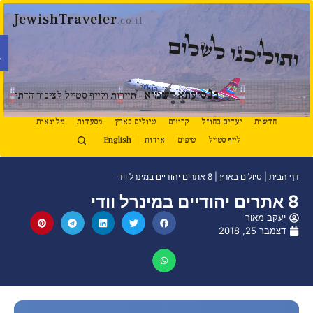
JewishTraveler
.co.il
פתח 
תוליכנו לשלום
נ
ב
סיעתא דשמיא
- תיירות ולייף סטייל לציבור הדתי
חדשות
יעדים בחו"ל
קרוזים
טיולים בארץ
מסעדות
מלונאות
לייף סטייל
טיפים
אודות
English
דף הבית
|
טיולים בארץ
|
8 אתרים יהודיים במינרל וודי
8 אתרים יהודיים במינרל וודי
יעקב מאור
דצמבר 25, 2018