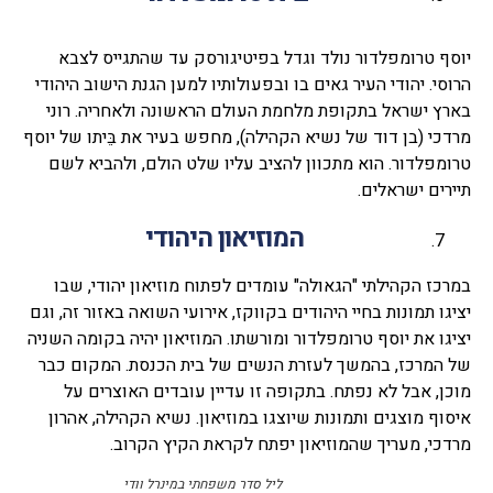
יוסף טרומפלדור נולד וגדל בפיטיגורסק עד שהתגייס לצבא
הרוסי. יהודי העיר גאים בו ובפעולותיו למען הגנת הישוב היהודי
בארץ ישראל בתקופת מלחמת העולם הראשונה ולאחריה. רוני
מרדכי (בן דוד של נשיא הקהילה), מחפש בעיר את בֵּיתו של יוסף
טרומפלדור. הוא מתכוון להציב עליו שלט הולם, ולהביא לשם
תיירים ישראלים.
המוזיאון היהודי
במרכז הקהילתי "הגאולה" עומדים לפתוח מוזיאון יהודי, שבו
יציגו תמונות בחיי היהודים בקווקז, אירועי השואה באזור זה, וגם
יציגו את יוסף טרומפלדור ומורשתו. המוזיאון יהיה בקומה השניה
של המרכז, בהמשך לעזרת הנשים של בית הכנסת. המקום כבר
מוכן, אבל לא נפתח. בתקופה זו עדיין עובדים האוצרים על
איסוף מוצגים ותמונות שיוצגו במוזיאון. נשיא הקהילה, אהרון
מרדכי, מעריך שהמוזיאון יפתח לקראת הקיץ הקרוב.
ליל סדר משפחתי במינרל וודי