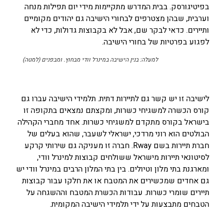
בפיטיגורסק. בבית המדרש מתקיימות מידי יום תפילות מנחה
וערבית, שבהן מצטרפים לבחורי הישיבה גם יהודים מקומיים
ותיירים. כדאי לבקר שם, אבל לא בקבוצות גדולות, כדי לא
לפגוע בפרטיות של בחורי הישיבה.
למעלה: בנין הישיבה במינרל וודי מבחוץ. ומבפנים (למטה)
לישיבה זו יש קשר גם לתיירות דתית. תלמידי הישיבה עברו גם
קורס הכשרה למשגיחי כשרות, ומקצתם נמצאים בתקופה זו
בישראל בקורס מתקדם למשגיחי כשרות. אחד מחברי הקהילה
הבולטים הוא רוני מרדכי, ישראלי לשעבר, שהוא בעלים של
חברת תיירות בשם Rway. חברה זו מעניקה גם שירותי קרקע
לסיטונאי תיירות מישראל ששולחים קבוצות למינרל וודי,
ומארגנת בתי מלון וטיולים. בין בתי המלון הרבים במינרל וודי יש
גם אחדים שמכשירים את המטבח או את חלקו עבור קבוצות
תיירים שומרי כשרות. עבודות הכשרת המטבח וההשגחה על
הטבחים מתבצעות על ידי תלמידי הישיבה המקומית.