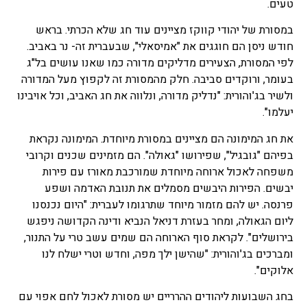
טעים.
במסורת של יהודי קווקז מציינים עוד חג שלא הכרתי. בראש
חודש ניסן הם חוגגים את "אמיסאלי", שבעברית זה- נר באביב.
לפי המסורת, הצעירים מדליקים מדורה כמו שאנו עושים בל"ג
בעומר, ורוקדים סביבה. חלק מהמסורת זה לקפוץ מעל המדורה
ולשיר בג'והורית: "נדליק מדורה, ונלווה את חג האביב, וכל אויבינו
יעלמו".
את חג המימונה הם מציינים במסורת מיוחדת. המימונה נקראת
בפיהם "גובגיל", שפירושו "גאולה". הם מזמינים שכנים וקרובי
משפחה לאכול ארוחה מיוחדת שמורכבת מאורז עם פירות
יבשים. הפירות היבשים מסמלים את תנובת האדמה ושפע
פרנסה. יש להם מזמור מיוחד שתרגומו לעברית: "היום נכנסנו
ליום הגאולה, ומחר בעזרת דניאל הנביא ודינה הקדושה ניפגש
בירושלים". לקראת סוף הארוחה הם שמים עשב טרי על התנור,
ומברכים בג'והורית: "שהישן ילך מפה, וחדש וטרי ישלח לנו
אלוקים".
בחג השבועות ליהודים ההרריים יש מסורת לאכול לחם אפוי עם