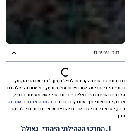
תוכן עניינים
רובנו נטוס בשנים הקרובות לטייל במִינֶרָל ווֹדִי שבהרי הקווקז
הרוסי. מינרל וודי זה אזור תיירות עולמי ותיק, שלאחרונה עולה גם
על מפת התיירות הישראלית. יש שם שפע של מעיינות מרפא,
אטרקציות ואתרי נוף, שנסקרו בהרחבה
בכתבה אחרת באתר זה
.
ובכן, יש מינרל וודי גם אתרים יהודיים שתיירים דתיים יגלו בהם
ענין:
1. המרכז הקהילתי היהודי "גאולה"