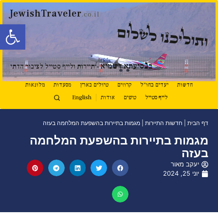
JewishTraveler
.co.il
פתח סרגל
ותוליכנו לשלום
נ
ב
סיעתא דשמיא
- תיירות ולייף סטייל לציבור הדתי
חדשות
יעדים בחו"ל
קרוזים
טיולים בארץ
מסעדות
מלונאות
לייף סטייל
טיפים
אודות
English
דף הבית
|
חדשות התיירות
|
מגמות בתיירות בהשפעת המלחמה בעזה
מגמות בתיירות בהשפעת המלחמה
בעזה
יעקב מאור
יוני 25, 2024