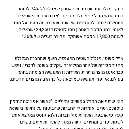
הסקר מגלה עוד שבחודש האחרון יצאו לחו"ל 74% לעומת
החודש המקביל לפני מלחמת עזה. "אנו רואים שהישראלים
מתחילים לחזור למספרים של שנה שעברה. זה מעיד על חוסן
לאומי. בחג הפסח האחרון טסו לתאילנד 24,250 ישראלים,
לעומת 17,800 בפסח אשתקד. מדובר בעליה של 36%."
אייל קשטן, מנכ"ל השטיח המעופף, חשף שהחברה מגלגלת
מחזור מכירות של יותר ממיליארד שקלים בשנה. לדבריו, נופש
כבר איננו מוצר מותרות. התיירות זו התעשיה הצומחת ביותר
בעולם. אין עוד תעשיה שמייצאת כל כך הרבה מוצרים חדשים.
הוא שיתף את הקהל בקשיים ניהוליים. "כאשר אני רוצה להזמין
טיסות צ'רטרים, אומרות לי החברות שהביטוח על נחיתה בישראל
קפץ פי ארבעה. התחרות מול חברות הלואוקוסט מאלצת אותנו
לשנות יעדים ומחירים. קשה מאוד להתחרות איתם בקוים