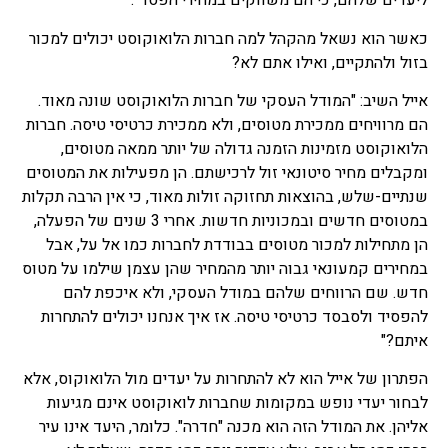
ליעדים שלהם, כי הם משווקים במחירי הפסד".
כאשר הוא נשאל מהקהל למה חברות הלואוקוסט יכולים למכור
בזול ולהתקיים, ואילו אתם לא?
אייל השיב: "המודל העסקי של חברות הלואוקוסט שונה מאוד.
הם מרוויחים ממכירת מטוסים, ולא ממכירת כרטיסי טיסה. חברות
הלואוקוסט מזמינות הזמנה גדולה של יותר ממאה מטוסים,
ומקבלים מחיר סיטונאי זול לרכישתם. הן מפעילות את המטוסים
שנתיים-שלש, בהוצאות תחזוקה זולות מאוד, כי אין הרבה תקלות
במטוסים חדשים ובמכוניות חדשות. אחרי 3 שנים של הפעלה,
הן מתחילות למכור מטוסים בבודדת לחברות כמו אל על, אבל
במחירים קמעונאי גבוה יותר מהמחיר שהן עצמן שילמו על מטוס
חדש. שם הרווחים שלהם במודל העסקי, ולא איכפת להם
להפסיד ולסבסד כרטיסי טיסה. אז איך אנחנו יכולים להתחרות
איתם?"
הפתרון של אייל הוא לא להתחרות על יעדים מול הלואוקוס, אלא
לבחור יעדי נופש במקומות שחברות לואוקוסט אינם מגיעות
אליהן. את המודל הזה הוא מכנה "חדרה". כלומר, היעד אינו עיר