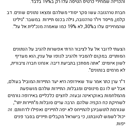
והכריזה שמחירי כרטיס הטיסה עלו רק ב19% בלבד.
חברת טרהנובה עשו סקר יסודי משלהם ומצאו נתונים שונים. דב
קלמן, מייסד ויו"ר טרהנובה, גילה בכנס תיירות במשבר: "גילינו
שהמחירים עלו ב30%, לא 19% כמו שאמרה מנכ"לית אל על".
הצעתי לדובר אל על לציבור הדתי אפשרות להגיב על הנתונים
הסותרים. במקום להסביר ולהגיב לגופו של ענין, הוא מעדיף
לשון איומים: "אתה מסתכן בתביעת דיבה. אנחנו חברה ציבורית,
לא מרמים בנתונים".
ד"ר ערן כתר אמר עוד שאירופה היא יעד התיירות המוביל בעולם,
אבל יש לו גם מינוסים ומגבלות. התיירות שלהם מושפעת
מהמלחמות באוקראינה ובעזה. לחצים כלכליים באירופה גורמים
לשחיקת כח הקניה שלהם. הרבה ערים סובלות מ"תיירות יתר",
שגורמת לתושביהן להתייחס לא יפה לתיירים ואפילו לדחותם. זה
יכול לשמש לטובתנו, כי בישראל מקבלים תיירים בסבר פנים
יפות.