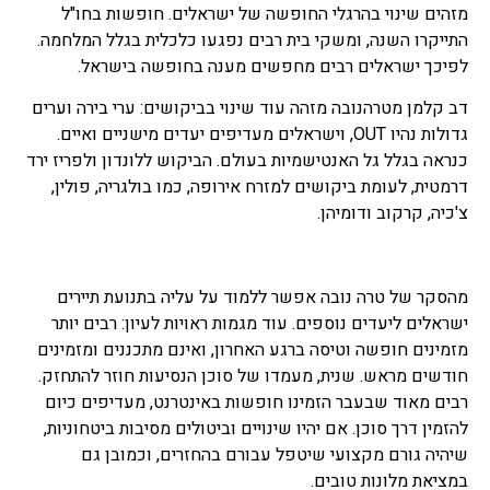
מזהים שינוי בהרגלי החופשה של ישראלים. חופשות בחו"ל
התייקרו השנה, ומשקי בית רבים נפגעו כלכלית בגלל המלחמה.
לפיכך ישראלים רבים מחפשים מענה בחופשה בישראל.
דב קלמן מטרהנובה מזהה עוד שינוי בביקושים: ערי בירה וערים
גדולות נהיו OUT, וישראלים מעדיפים יעדים מישניים ואיים.
כנראה בגלל גל האנטישמיות בעולם. הביקוש ללונדון ולפריז ירד
דרמטית, לעומת ביקושים למזרח אירופה, כמו בולגריה, פולין,
צ'כיה, קרקוב ודומיהן.
מהסקר של טרה נובה אפשר ללמוד על עליה בתנועת תיירים
ישראלים ליעדים נוספים. עוד מגמות ראויות לעיון: רבים יותר
מזמינים חופשה וטיסה ברגע האחרון, ואינם מתכננים ומזמינים
חודשים מראש. שנית, מעמדו של סוכן הנסיעות חוזר להתחזק.
רבים מאוד שבעבר הזמינו חופשות באינטרנט, מעדיפים כיום
להזמין דרך סוכן. אם יהיו שינויים וביטולים מסיבות ביטחוניות,
שיהיה גורם מקצועי שיטפל עבורם בהחזרים, וכמובן גם
במציאת מלונות טובים.