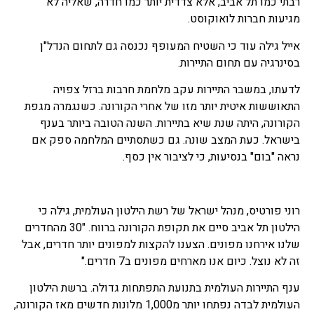
רבתי כמו תל אביב, אלא צדדית יותר כמו חדרה, שאליה לא
מגיעות חברות לואוקוסט.
אייל גילה עוד כי השטיח המעופף נכנסה גם לתחום הנדל"ן
בסינרגיה עם תחום התיירות.
לדעתו, במשבר התיירות עקב מלחמת חרבות ברזל צפויה
התאוששות איטית יותר מזו של אחרי הקורונה. כשנגמרה מגפת
הקורונה, היתה שנת שיא בתיירות. השנה הטובה ביותר בענף
בישראל. כעת המצב שונה. גם כשתסתיים המלחמה ספק אם
נראה "בום" בנסיעות, כי לציבור אין כסף.
רוני פורטיס, מנהל ישראל של רשת הילטון העולמית, גילה כי
הילטון תל אביב סיים את תקופת הקורונה ברווח. "30 מהחדרים
שלנו אירחנו מפונים. הצענו להקצות למפונים יותר חדרים, אבל
זה לא נוצל. כיום אנו מארחים מפונים ב7 חדרים."
ענף התיירות העולמית בתנועת התפתחות גדולה. ברשת הילטון
העולמית לבדה נפתחו יותר מ1,000 מלונות חדשים מאז הקורונה,