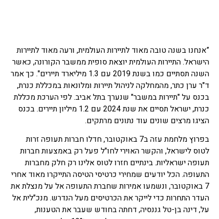
”אנחנו בשנה טובה מאוד לתיירות העולמית, ורעה מאוד לתיירות
הישראל. התיירות העולמית יוצאת סופית ממשבר הקורונה, כאשר
השנה תסתיים כמו בשנת 2019 עם 1.3 מיליארד תיירים". כך אמר
ד"ר ערן כתר, מהמחלקה לניהול תיירות ומלונאות במכללת כנרת,
בכנס על "תיירות במשבר" שנערך בתל אביב. לפי הערכת מכללת
כנרת, ישראל תסיים את שנת 2024 עם 1.2 מיליון תיירים. בכנס
הציגו מרצים שונים עוד נתונים מרתקים.
בפרוץ מלחמת עזה ב7 באוקטובר, חדלו חברות תעופה זרות
לטוס לישראל, והקשר האוירי לחו"ל פעל רק באמצעות חברות
תעופה ישראליות. בינתיים חזרו לטוס אלינו רק חלק מחברות
התעופה. הכל יודעים שמחירי כרטיסי הטיסה התייקרו מאוד אחרי
7 באוקטובר, ונשמעו אמירות שחברת התעופה אל על מנצלת את
העדר התחרות כדי לייקר את הכרטיסים מעל הנדרש. מנכ"לית אל
על, דינה בן-טל גננסיה, דחתה בחודש שעבר את הטענות,