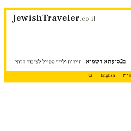
JewishTraveler
.co.il
נ
ב
סיעתא דשמיא
- תיירות ולייף סטייל לציבור הדתי
ודות
English