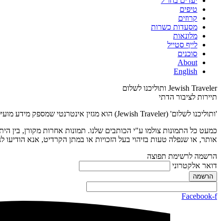
יעדים בחו"ל
טיפים
קרוזים
מסעדות כשרות
מלונאות
לייף סטייל
סוכנים
About
English
Jewish Traveler ותוליכנו לשלום
תיירות לציבור הדתי
'ותוליכנו לשלום' (Jewish Traveler) הוא מגזין אינטרנטי שמספק מידע מועיל למתכננים טיול בחו"ל, במיוחד מהמגזר הדתי. בכתבות השונות יש מידע ייחודי גם על היבטי יהדות ומקומות כשרים בחו"ל.
אותר, או שנפלה טעות בזיהוי בעל הזכויות או במתן הקרדיט, אנא הודיעו לנ
הרשמה לרשימת תפוצה
דואר אלקטרוני
Facebook-f