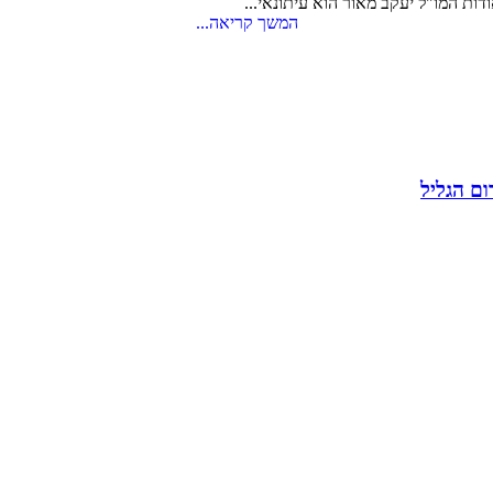
דות המו"ל יעקב מאור הוא עיתונאי...
המשך קריאה...
ום הגליל