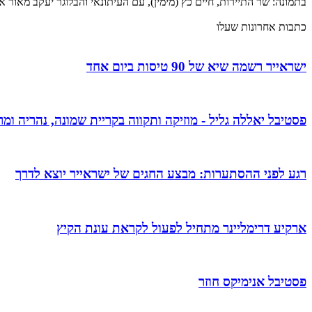
בתמונה: שר התיירות, חיים כץ (מימין), עם העיתונאי והבלוגר יעקב מאור או
כתבות אחרונות שעלו
ישראייר רשמה שיא של 90 טיסות ביום אחד
פסטיבל יאללה גליל - מוזיקה ותקווה בקריית שמונה, נהריה ומר
רגע לפני ההסתערות: מבצע החגים של ישראייר יוצא לדרך
ארקיע דרימליינר מתחיל לפעול לקראת עונת הקיץ
פסטיבל אנימיקס חוזר