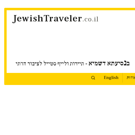
JewishTraveler
.co.il
נ
ב
סיעתא דשמיא
- תיירות ולייף סטייל לציבור הדתי
ודות
English