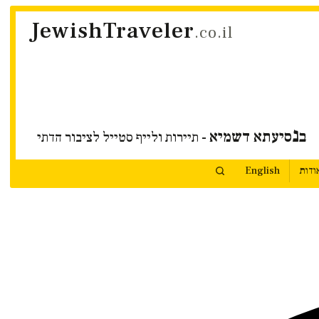
JewishTraveler
.co.il
נ
ב
סיעתא דשמיא
- תיירות ולייף סטייל לציבור הדתי
ודות
English