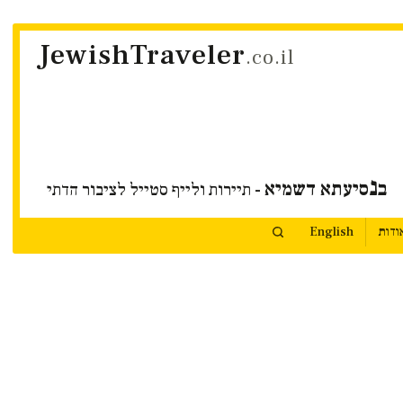
JewishTraveler
.co.il
נ
ב
סיעתא דשמיא
- תיירות ולייף סטייל לציבור הדתי
ודות
English