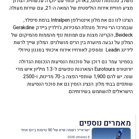
משלב סגנונות רנסנס, בארוק וגותי עם יוקרה עכשווית. המלון
מציע חוויית אירוח הוליסטית של המאה ה-21, עם שירות מעולה.
הציגו לנו גם את מלון אינטרלפן Intralpen ברמת סיפלד,
שבמרכז הרי טירול. מנהלת המכירות, ג'רלדין ביידק Gerakdine
Beideck, הקרינה מצגת עם תמונות נוף מהממות מהמיקום של
המלון על גבעה מיוערת בין הרים מושלגים. המלון שייך לרשת
לידינג Leadin ומספק לאורחיו אירוח איכותי בסגנון טירולי.
בסמינר עמד גם דוכן של סוכנות הנסיעות הנכנסת הגדולה
יורוטורס Eurotours המארגנת נופשים ל-1.3 מיליון איש מדי
שנה. יש להם 1,900 שותפי הפצה ב-70 מדינות, ו-2500
שותפים בבתי מלון. הנציג הזמין גם את סוכני הנסיעות
הישראלים להשתמש בשירותיהם.
מאמרים נוספים
ישראייר רשמה שיא של 90 טיסות ביום אחד
6 באוגוסט 2026