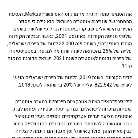
את הסמינר פתח והינחה מר מרקוס האס Markus Haas, הנספח
המסחרי של שגרירות אוסטריה בישראל. הוא גילה כי מספר
התיירים הישראלים שביקרו באוסטריה גדל פי שלושה בשנים
שלפני מגיפת הקורונה. באוגוסט 2021, כאשר הגבלות הקורונה
הוסרו באופן זמני, רשמה וינה 32,000 לינות של תיירים ישראלים,
עלייה של 25% בהשוואה לשנה שקדמה למגפה. בסטטיסטיקה
של תיירות נכנסת לאוסטריה לשנת 2021, ישראל מדורגת במקום
ה-11.
לפני הקורונה, בשנת 2019, הלינות של תיירים ישראלים הגיעו
לשיא של 822.542, עלייה של 20% בהשוואה לשנת 2018.
לילי פרוידמאייר הציגה אטרקציות תיירותיות במערב אוסטריה
שפחות מוכרות לישראלים, כמו קרינתיה, שטיריה ופורארלברג.
אוסטריה מציעה יעדים אטרקטיביים נוספים בעלי פוטנציאל
גבוה וממשיכה להתפתח. היעדים הנוכחיים הפופולריים ביותר
כגון מאיירהופן, סולדן, אישגל וסן אנטון הם דוגמה להצלחה.