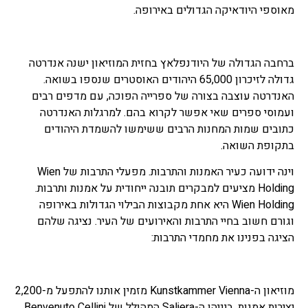
מאוספי היודאיקה הגדולים באירופה.
ברחבה הגדולה של היודנפלאץ בחזית המוזיאון ישנה אנדרטה
גדולה לזיכרון 65,000 היהודים האוסטרים שנספו בשואה.
האנדרטה עוצבה בצורה של ספרייה הפוכה, עם מדפים רבים
ועמוסי ספרים שאי אפשר לקרוא בהם. למרגלות האנדרטה
כתובים שמות המחנות הרבים ששימשו להשמדת היהודים
בתקופת השואה.
וינה ידועה כעיר האמנות והתרבות. מפעלי התרבות של Wien
Holding מציעים למבקרים תובנה ייחודית על אמנות ותרבות.
Wien Holding היא אחת מקבוצות הבילוי הגדולות באירופה
וגורם חשוב בחיי התרבות והאירועים של העיר. נציגה שלהם
הציגה בפנינו את מחמדי התרבות:
מוזיאון ה-Kunstkammer Vienna מזמין אותנו להתפעל מ-2,200
יצירות אמנות, ביניהן ה-Saliera המהולל של Benvenuto Cellini.