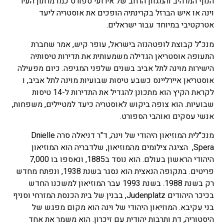
הנוף המרהיב והמגוון הרחב של אירועי ספורט כמו מרתון העיר
וינה או איש הברזל בקרינתיה הופכים את אוסטריה ליעד
אטרקטיבי במיוחד עבור ישראלים.
מנכ"ל קבוצת לופטהנזה בישראל, עופר קיש, אמר שחברת
התעופה אוסטריאן הגדילה משמעותית את תדירות טיסותיה
הישירות מוינה לתל אביב בשנים שלפני המגיפה. כיום מפעילה
אוסטריאן איירליינס כשבע טיסות שבועיות מוינה לתל אביב, ו
לקראת הקיץ הוא מתכונן להגדיל את התדירות ל-14 טיסות
שבועיות. הוא צופה ביקוש לאוסטריה כיעד למטיילים, משפחות,
אנשי עסקים ואוהבי הספורט.
מנכ"לית המוזיאון היהודי של וינה, ד"ר דניאלה סרה Dnielle
Spera, הציגה צילומים מהמוזיאון, שלדבריה הוא המוזיאון
היהודי הראשון בעולם. הוא נוסד ב1885, ונאספו בו 7,000
פריטים. בתקופה הנאצית הוא נסגר בשנת 1938, ונפתח מחדש
רק בשנת 1988. בשנת 1993 עבר המוזיאון למשכנו החדש
בכיכר היהודים Judenplatz, בבנין של בית הכנסת המזרחי וסניף
בני עקיבא. המוזיאון היהודי של וינה הוא מקום מפגש של
היסטוריה, דת ותרבות יהודית עם זיכרון. הוא משמר את אחד