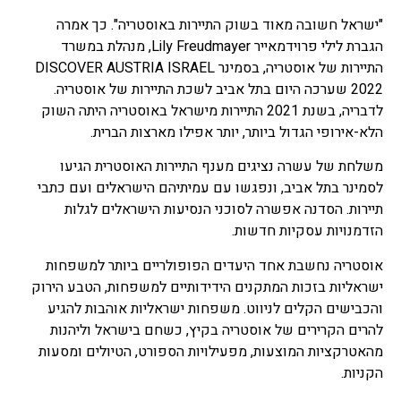
"ישראל חשובה מאוד בשוק התיירות באוסטריה". כך אמרה
הגברת לילי פרוידמאייר Lily Freudmayer, מנהלת במשרד
התיירות של אוסטריה, בסמינר DISCOVER AUSTRIA ISRAEL
2022 שערכה היום בתל אביב לשכת התיירות של אוסטריה.
לדבריה, בשנת 2021 התיירות מישראל באוסטריה היתה השוק
הלא-אירופי הגדול ביותר, יותר אפילו מארצות הברית.
משלחת של עשרה נציגים מענף התיירות האוסטרית הגיעו
לסמינר בתל אביב, ונפגשו עם עמיתיהם הישראלים ועם כתבי
תיירות. הסדנה אפשרה לסוכני הנסיעות הישראלים לגלות
הזדמנויות עסקיות חדשות.
אוסטריה נחשבת אחד היעדים הפופולריים ביותר למשפחות
ישראליות בזכות המתקנים הידידותיים למשפחות, הטבע הירוק
והכבישים הקלים לניווט. משפחות ישראליות אוהבות להגיע
להרים הקרירים של אוסטריה בקיץ, כשחם בישראל וליהנות
מהאטרקציות המוצעות, מפעילויות הספורט, הטיולים ומסעות
הקניות.