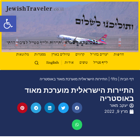
JewishTraveler
.co.il
פתח סרגל
ותוליכנו לשלום
נ
ב
סיעתא דשמיא
- תיירות ולייף סטייל לציבור הדתי
חדשות
יעדים בחו"ל
קרוזים
טיולים בארץ
מסעדות
מלונאות
לייף סטייל
טיפים
אודות
English
דף הבית
|
כללי
|
התיירות הישראלית מוערכת מאוד באוסטריה
התיירות הישראלית מוערכת מאוד
באוסטריה
יעקב מאור
מרץ 9, 2022