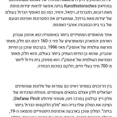
במוזיאון Kunsthistorisches בוינה אפשר לראות יצירות מופת
מאת רובנס, רמברנדט, רפאל, ורמיר, כמו גם האוסף הגדול בעולם
של יצירות מאת ברויגל, שמתעדים את הפטרונות ואנינות הטעם
של בני בית הבסבורג אוהבי האמנות.
אחד מהאתרים המתויירים ביותר באוסטריה הוא ארמון שברון.
הארמון והפארק המשתרעים על פני כ-160 דונם הם חלק מאתר
מורשת עולמית של אונסק"ו מאז 1996. בקרבתו שוכן גן החיות
שנברון, שהוא גן החיות העתיק ביותר בעולם, והוא חלק מאתר
המורשת העולמית של אונסק"ו. הוא מספק בית גידול ליותר
מ-700 מיני בעלי חיים, חלקם בסכנת הכחדה.
בין הדוכנים בסמינר ראינו גם עמדות של מלונות שמזמינים
ישראלים ללון אצלם בתנאים משופרים. מנהלת המכירות של
מלון ריץ קרלטון במרכז וינה, סטפני פירולט Stefanie Pirolt,
הציגה את המלון שלדבריה הוא "מלון הלוקסוס הגדול ביותר
בוינה". המלון שוכן בארבעה ארמונות היסטוריים מהמאה ה-19,