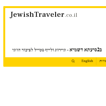
JewishTraveler
.co.il
נ
ב
סיעתא דשמיא
- תיירות ולייף סטייל לציבור הדתי
ודות
English