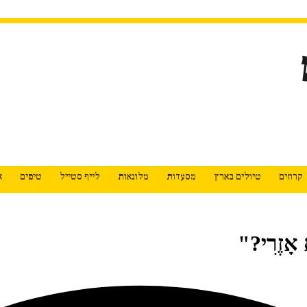
קרוזים
טיולים בארץ
מסעדות
מלונאות
לייף סטייל
טיפים
א
ָזֶרִי?"