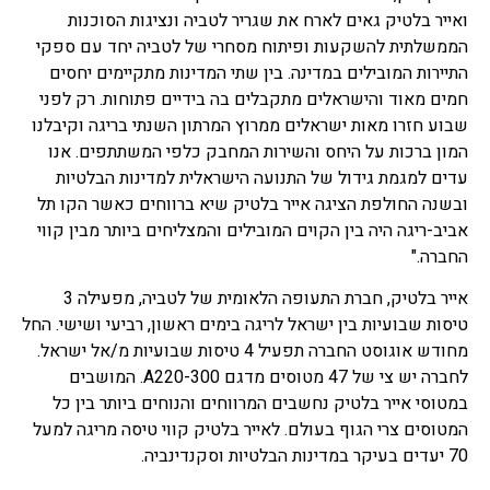
ואייר בלטיק גאים לארח את שגריר לטביה ונציגות הסוכנות
הממשלתית להשקעות ופיתוח מסחרי של לטביה יחד עם ספקי
התיירות המובילים במדינה. בין שתי המדינות מתקיימים יחסים
חמים מאוד והישראלים מתקבלים בה בידיים פתוחות. רק לפני
שבוע חזרו מאות ישראלים ממרוץ המרתון השנתי בריגה וקיבלנו
המון ברכות על היחס והשירות המחבק כלפי המשתתפים. אנו
עדים למגמת גידול של התנועה הישראלית למדינות הבלטיות
ובשנה החולפת הציגה אייר בלטיק שיא ברווחים כאשר הקו תל
אביב-ריגה היה בין הקוים המובילים והמצליחים ביותר מבין קווי
החברה."
אייר בלטיק, חברת התעופה הלאומית של לטביה, מפעילה 3
טיסות שבועיות בין ישראל לריגה בימים ראשון, רביעי ושישי. החל
מחודש אוגוסט החברה תפעיל 4 טיסות שבועיות מ/אל ישראל.
לחברה יש צי של 47 מטוסים מדגם A220-300. המושבים
במטוסי אייר בלטיק נחשבים המרווחים והנוחים ביותר בין כל
המטוסים צרי הגוף בעולם. לאייר בלטיק קווי טיסה מריגה למעל
70 יעדים בעיקר במדינות הבלטיות וסקנדינביה.