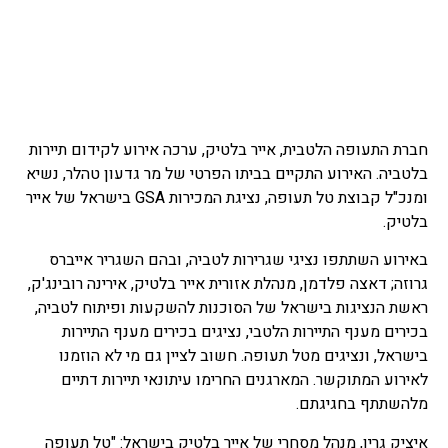
חברת התעופה הלטבית, אייר בלטיק, ערכה אירוע לקידום תיירות
בלטביה. האירוע התקיים בביתו הפרטי של מר גדעון טהלר, נשיא
ומנכ"ל קבוצת טל תעופה, נציגת המכירות GSA בישראל של אייר
בלטיק.
באירוע השתתפו נציגי שגרירות לטביה, ובהם השגריר אייברס
גרוזה; דאצה פלדמן, מנהלת אזורית אייר בלטיק, אירינה רובינג'ק,
ראשת הנציגות בישראל של הסוכנות להשקעות ופיתוח לטביה,
בכירים מענף התיירות הלטבי, נציגים בכירים מענף התיירות
בישראל, ונציגים מטל תעופה. חשוב לציין גם מי לא הוזמנו
לאירוע המתוקשר. המארגנים החרימו עיתונאי תיירות דתיים
מלהשתתף בחגיגתם.
איציק גרין, מנהל מסחרי של אייר בלטיק בישראל: "טל תעופה