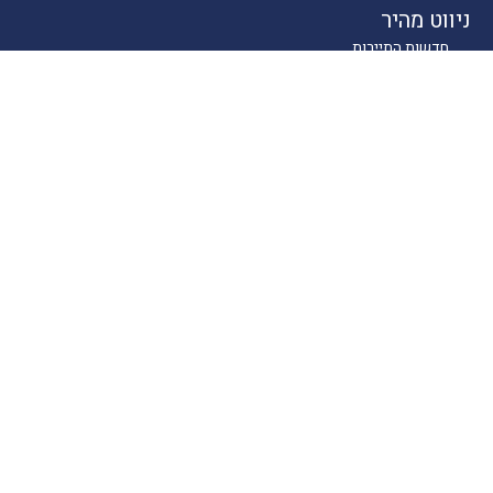
ניווט מהיר
חדשות התיירות
טיולים בארץ
יעדים בחו"ל
טיפים
קרוזים
מסעדות כשרות
מלונאות
לייף סטייל
סוכנים
About
English