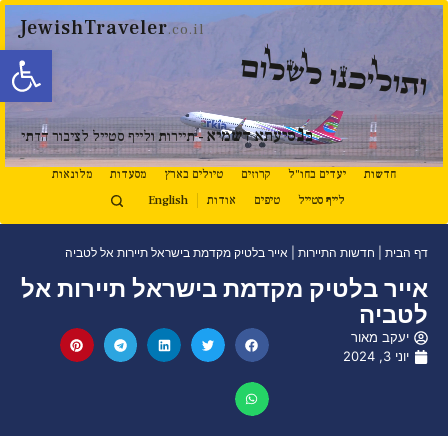
JewishTraveler
.co.il
פתח סרגל
ותוליכנו לשלום
נ
ב
סיעתא דשמיא
- תיירות ולייף סטייל לציבור הדתי
חדשות
יעדים בחו"ל
קרוזים
טיולים בארץ
מסעדות
מלונאות
לייף סטייל
טיפים
אודות
English
דף הבית
|
חדשות התיירות
|
אייר בלטיק מקדמת בישראל תיירות אל לטביה
אייר בלטיק מקדמת בישראל תיירות אל
לטביה
יעקב מאור
יוני 3, 2024