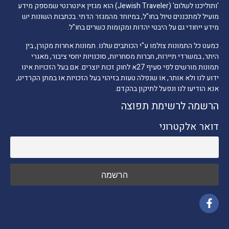
'ותוליכנו לשלום' (Jewish Traveler) הוא מגזין אינטרנטי שמספק מידע
מועיל למתכננים טיול בחו"ל, במיוחד מהמגזר הדתי. בכתבות השונות יש
מידע ייחודי גם על היבטי יהדות ומקומות כשרים בחו"ל.
כמעט כל התמונות צולמו ע"י הכותבים שלנו. תמונות אחרות מקורן, בין
היתר, במשרדי תיירות, חברות מסחריות, סוכנויות יחסי ציבור, מאגרי
תמונות מורשים לפי סעיף 27א לחוק זכות יוצרים. אם בעל הזכויות אינו
ידוע לנו ולא אותר, או שנפלה טעות בזיהוי בעל הזכויות או במתן הקרדיט,
אנא הודיעו לנו ונפעל לתיקון בהקדם.
הרשמה לרשימת תפוצה
דואר אלקטרוני