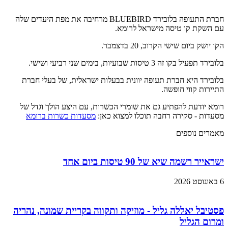
חברת התעופה בלובירד BLUEBIRD מרחיבה את מפת היעדים שלה
עם השקת קו טיסה מישראל לרומא.
הקו יושק ביום שישי הקרוב, 20 בדצמבר.
בלובירד תפעיל בקו זה 3 טיסות שבועיות, בימים שני רביעי ושישי.
בלובירד היא חברת תעופה יוונית בבעלות ישראלית, של בעלי חברת
התיירות קווי חופשה.
רומא יודעת להפתיע גם את שומרי הכשרות, עם היצע הולך וגדל של
מסעדות - סקירה רחבה תוכלו למצוא כאן:
מסעדות כשרות ברומא
מאמרים נוספים
ישראייר רשמה שיא של 90 טיסות ביום אחד
6 באוגוסט 2026
פסטיבל יאללה גליל - מוזיקה ותקווה בקריית שמונה, נהריה
ומרום הגליל