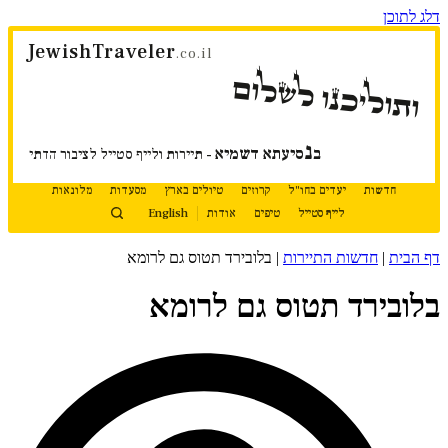
דלג לתוכן
JewishTraveler
.co.il
ותוליכנו לשלום
נ
ב
סיעתא דשמיא
- תיירות ולייף סטייל לציבור הדתי
חדשות
יעדים בחו"ל
קרוזים
טיולים בארץ
מסעדות
מלונאות
לייף סטייל
טיפים
אודות
English
דף הבית
|
חדשות התיירות
|
בלובירד תטוס גם לרומא
בלובירד תטוס גם לרומא