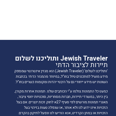
Jewish Traveler ותוליכנו לשלום
תיירות לציבור הדתי
'ותוליכנו לשלום' (Jewish Traveler) הוא מגזין אינטרנטי שמספק
מידע מועיל למתכננים טיול בחו"ל, במיוחד מהמגזר הדתי. בכתבות
השונות יש מידע ייחודי גם על היבטי יהדות ומקומות כשרים בחו"ל.
כמעט כל התמונות צולמו ע"י הכותבים שלנו. תמונות אחרות מקורן,
בין היתר, במשרדי תיירות, חברות מסחריות, סוכנויות יחסי ציבור,
מאגרי תמונות מורשים לפי סעיף 27א לחוק זכות יוצרים. אם בעל
הזכויות אינו ידוע לנו ולא אותר, או שנפלה טעות בזיהוי בעל
הזכויות או במתן הקרדיט, אנא הודיעו לנו ונפעל לתיקון בהקדם.