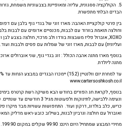
5. הקולקציה ססגונית, עליזה ומאופיינת בצבעוניות משמחת, גזרות
הבדים הבלתי מתפשרת.
וחולצה תואמת בוורוד עם לבבות, מכנסיים אדומים עם לבבות בלבן 
ועליונית) עם לבבות, מארז זוגי של שמלות עם פסים ולבבות ועוד.
בנוסף מארז מתנה אהבה הכולל : זוג בגדי גוף, שני אוברולים ארוכ
מתנה ליולדת.
עד למחרת יום וולנטיין (15.2) יימכרו הבגדים במבצע הנחות עד 70%.
www.cartersoshkosh.co.il
בנוסף, לקראת חג הפורים בחודש הבא משיקה רשת קרטרס בימים
ונעימה ללבישה, לתינוקות ולפעוט
כריש, כלב בולדוג, דרקון ועוד. התחפושות עשויות מבד מיקרו פלי
ואוברול עם חולצה וגרביון לבנות, בשילוב כובע-ראש מדליק המא
מחירי המבצע שמתחיל היום הינם: 99.90 שקלים במקום 199.90. ושתי תחפושות ב 179.90 שקלים.