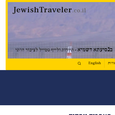
JewishTraveler
.co.il
נ
ב
סיעתא דשמיא
- תיירות ולייף סטייל לציבור הדתי
ודות
English