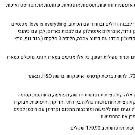
 אופנתיות וחדשות, תוספות אופנתיות, שנותנות את הטוויסט ואיכות
בין פרטי קולקציית האהבה: מארז זוגי של בגדי גוף בלבן עם דפוסי לבבות גדולים ובוורוד עם הכיתוב: love is everything, מכנסיים
וורוד, אוברולים אינטרלוק עם לבבות באדום, לבן עם כיתובי
XOXO, אוברול פליז משבצות בורדו ולב מרכזי, חולצה בצבע לבן וקפוצ'ון בורדו עם כיתוב אהבה, חליפת 3 חלקים ( בגד גוף, טייץ
ים וכדור פעילות רעשן. כל אלו מגיעים במארז חגיגי. מושלם כמארז
להשיג ברשת קרטרס- אושקוש, ברשת H&O, ובאתר
 אלה קולקציית תחפושות חדשה, מפתיעה, מושקעת, קסומה
ות מגיל 3 חודשים עד שנתיים. קולקציית התחפושות כוללת בין היתר: חד קרן, חיפושית, אבוקדו,
ז נעים ונוח ללבישה ומורכבות ממכנס וקרדיגן עם רוכסן לבנים
פיין את התחפושת.