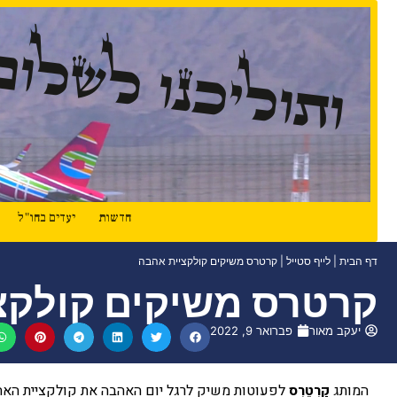
ותוליכנו לשלום
חדשות
יעדים בחו"ל
דף הבית
|
לייף סטייל
|
קרטרס משיקים קולקציית אהבה
קרטרס משיקים קולקצ
יעקב מאור
פברואר 9, 2022
המותג
קָרְטֶרְס