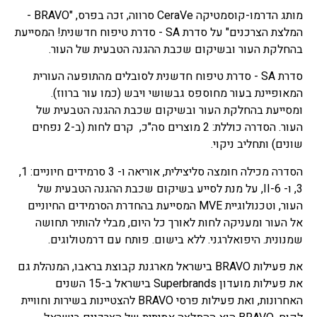
מותג הדרמו-קוסמטיקה CeraVe סרווה, זכה בפרס, "BRAVO -
המלצת הצרכנים" על סדרת SA - סדרת טיפוח חדשנית! המסייעת
בהחלקת העור ובשיקום שכבת ההגנה הטבעית של העור.
סדרת SA - סדרת טיפוח חדשנית לסובלים מהתופעה העורית
המאופיינת בעור מחוספס גבשושי ויבש (כמו עור ברווז).
ומסייעת בהחלקת העור ובשיקום שכבת ההגנה הטבעית של
העור. הסדרה כוללת: 2 מוצרים סה"כ, קרם לחות (ב-2 נפחים
שונים) ותחליב ניקוי.
הסדרה מכילה חומצה סליצילית, אוריאה ו- 3 סרמידים חיוניים: 1,
3, ו- 6-II, על מנת לסייע בשיקום שכבת ההגנה הטבעית של
העור, וטכנולוגיית MVE המסייעת בהחדרת הסרמידים החיוניים
אל העור ומעניקה לחות לאורך כל היום, מבלי להותיר תחושה
שמנונית. היפואלרגני. ללא בישום. פותח עם דרמטולוגים.
את פעילות BRAVO בישראל מארגנת קבוצת בראבו, המנהלת גם
את פעילות מועדון Superbrands בישראל ב-15 השנים
האחרונות, ואת פעילות פרסי BRAVO להצטיינות בשירות וחוויית