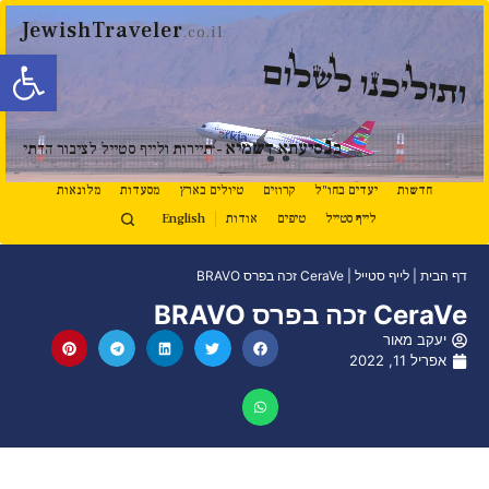
JewishTraveler
.co.il
פתח סרגל
ותוליכנו לשלום
נ
ב
סיעתא דשמיא
- תיירות ולייף סטייל לציבור הדתי
חדשות
יעדים בחו"ל
קרוזים
טיולים בארץ
מסעדות
מלונאות
לייף סטייל
טיפים
אודות
English
דף הבית
|
לייף סטייל
|
CeraVe זכה בפרס BRAVO
CeraVe זכה בפרס BRAVO
יעקב מאור
אפריל 11, 2022