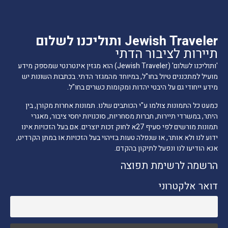
Jewish Traveler ותוליכנו לשלום
תיירות לציבור הדתי
'ותוליכנו לשלום' (Jewish Traveler) הוא מגזין אינטרנטי שמספק מידע
מועיל למתכננים טיול בחו"ל, במיוחד מהמגזר הדתי. בכתבות השונות יש
מידע ייחודי גם על היבטי יהדות ומקומות כשרים בחו"ל.
כמעט כל התמונות צולמו ע"י הכותבים שלנו. תמונות אחרות מקורן, בין
היתר, במשרדי תיירות, חברות מסחריות, סוכנויות יחסי ציבור, מאגרי
תמונות מורשים לפי סעיף 27א לחוק זכות יוצרים. אם בעל הזכויות אינו
ידוע לנו ולא אותר, או שנפלה טעות בזיהוי בעל הזכויות או במתן הקרדיט,
אנא הודיעו לנו ונפעל לתיקון בהקדם.
הרשמה לרשימת תפוצה
דואר אלקטרוני