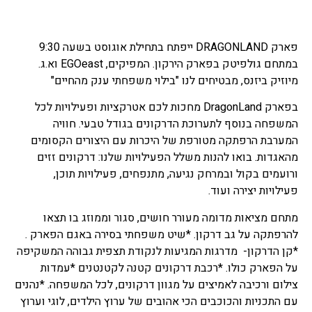
פארק DRAGONLAND ייפתח בתחילת אוגוסט בשעה 9:30
במתחם גולפיטק בפארק הירקון. המפיקים, EGOeast וא.ג.
מיוזיק ביזנס, מבטיחים לנו "בילוי משפחתי ענק מהחיים"
בפארק DragonLand מחכות לכם אטרקציות ופעילויות לכל
המשפחה בנוסף לתערוכת הדרקונים בגודל טבעי. חוויה
המערבת הרפתקה מטורפת של היכרות עם היצורים הקסומים
מהאגדות. בואו להנות משלל הפעילויות שלנו: דרקונים זזים
ורועמים בקול ובמרחק נגיעה, מתנפחים, פעילויות תוכן,
פעילויות יצירה ועוד.
מתחם מציאות מדומה מעורר חושים, סגור וממוזג בו תצאו
להרפתקה על גב דרקון. *שיט משפחתי בסירה באגם הפארק .
*קן הדרקון- מדרגות המגיעות לנקודת תצפית גבוהה המשקיפה
על הפארק כולו. *רכבת דרקונים קטנה לקטנטנים *עמדות
צילום ורכיבה לאמיצים על מגוון דרקונים, לכל המשפחה. *נהנים
עם התכניות והכוכבים הכי אהובים של ערוץ הילדים, לוגי וערוץ