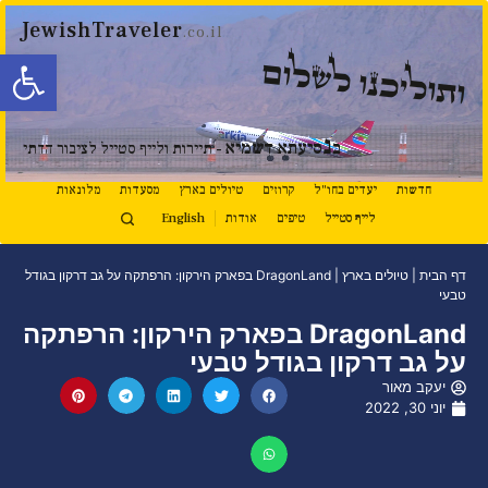
JewishTraveler
.co.il
פתח סרגל
ותוליכנו לשלום
נ
ב
סיעתא דשמיא
- תיירות ולייף סטייל לציבור הדתי
חדשות
יעדים בחו"ל
קרוזים
טיולים בארץ
מסעדות
מלונאות
לייף סטייל
טיפים
אודות
English
דף הבית
|
טיולים בארץ
|
DragonLand בפארק הירקון: הרפתקה על גב דרקון בגודל
טבעי
DragonLand בפארק הירקון: הרפתקה
על גב דרקון בגודל טבעי
יעקב מאור
יוני 30, 2022