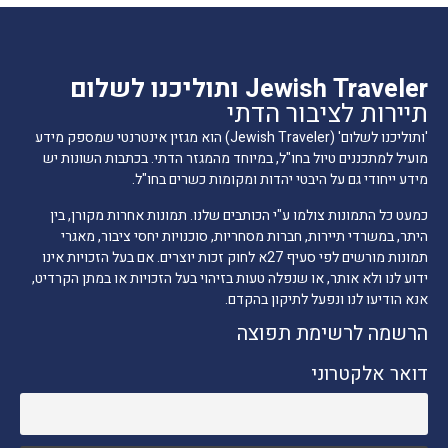
Jewish Traveler ותוליכנו לשלום
תיירות לציבור הדתי
'ותוליכנו לשלום' (Jewish Traveler) הוא מגזין אינטרנטי שמספק מידע
מועיל למתכננים טיול בחו"ל, במיוחד מהמגזר הדתי. בכתבות השונות יש
מידע ייחודי גם על היבטי יהדות ומקומות כשרים בחו"ל.
כמעט כל התמונות צולמו ע"י הכותבים שלנו. תמונות אחרות מקורן, בין
היתר, במשרדי תיירות, חברות מסחריות, סוכנויות יחסי ציבור, מאגרי
תמונות מורשים לפי סעיף 27א לחוק זכות יוצרים. אם בעל הזכויות אינו
ידוע לנו ולא אותר, או שנפלה טעות בזיהוי בעל הזכויות או במתן הקרדיט,
אנא הודיעו לנו ונפעל לתיקון בהקדם.
הרשמה לרשימת תפוצה
דואר אלקטרוני