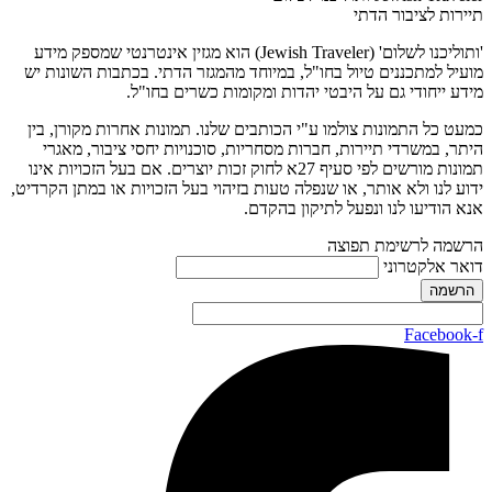
תיירות לציבור הדתי
'ותוליכנו לשלום' (Jewish Traveler) הוא מגזין אינטרנטי שמספק מידע
מועיל למתכננים טיול בחו"ל, במיוחד מהמגזר הדתי. בכתבות השונות יש
מידע ייחודי גם על היבטי יהדות ומקומות כשרים בחו"ל.
כמעט כל התמונות צולמו ע"י הכותבים שלנו. תמונות אחרות מקורן, בין
היתר, במשרדי תיירות, חברות מסחריות, סוכנויות יחסי ציבור, מאגרי
תמונות מורשים לפי סעיף 27א לחוק זכות יוצרים. אם בעל הזכויות אינו
ידוע לנו ולא אותר, או שנפלה טעות בזיהוי בעל הזכויות או במתן הקרדיט,
אנא הודיעו לנו ונפעל לתיקון בהקדם.
הרשמה לרשימת תפוצה
דואר אלקטרוני
Facebook-f