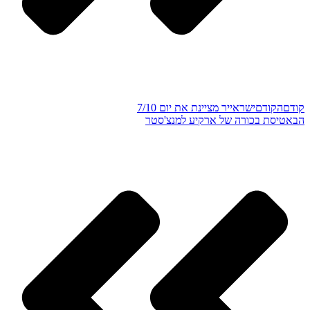
קודם
הקודם
ישראייר מציינת את יום 7/10
הבא
טיסת בכורה של ארקיע למנצ'סטר