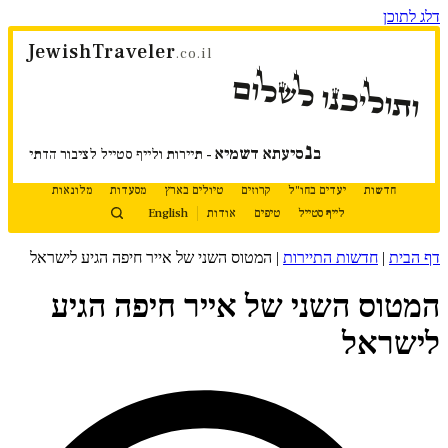
דלג לתוכן
JewishTraveler
.co.il
ותוליכנו לשלום
נ
ב
סיעתא דשמיא
- תיירות ולייף סטייל לציבור הדתי
חדשות
יעדים בחו"ל
קרוזים
טיולים בארץ
מסעדות
מלונאות
לייף סטייל
טיפים
אודות
English
דף הבית
|
חדשות התיירות
|
המטוס השני של אייר חיפה הגיע לישראל
המטוס השני של אייר חיפה הגיע
לישראל