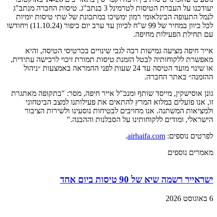
יעודכנו על העברת הטיסות לטרמינל 3 בנתב"ג. טיסות החברה מנתב"ג
לנמל התעופה הבינלאומי רמון ימשיכו במתכונת של שתי טיסות יומיות
לכל כיוון במחיר של 99 ש"ח לכיוון עד ערב יום כיפור (11.10.24) ויחודשו
עם תחילת הפעילות מחיפה.
אייר חיפה מציעה גמישות רבה לגבי שינויים בכרטיסי הטיסה, והיא
מאפשרת ללקוחותיה לבטל הזמנת טיסות תמורת זיכוי לרכישה עתידית,
או שינוי מועד הטיסה עד 24 שעות לפני ההמראה באמצעות ״ניהול
ההזמנה״ באתר החברה.
גונן אוסישקין, מייסד שותף ומנכ"ל אייר חיפה, מסר: "בתקופה מאתגרת
זו, אנו פועלים במלוא המרץ להתאים את פעילותנו למצב הביטחוני
ולמציאות המשתנה. אנו מחויבים לבטיחות נוסעינו ולשירות הציבור
הישראלי, ומודים ללקוחותינו על הסבלנות וההבנה."
לפרטים נוספים:
airhaifa.com
.
מאמרים נוספים
ישראייר רשמה שיא של 90 טיסות ביום אחד
6 באוגוסט 2026