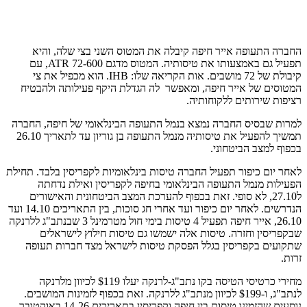
החברה התעופה אייר חיפה קיבלה את המטוס השני בצי שלה, והיא
תפעיל גם באמצעותו את טיסותיה. המטוס מדגם ATR 72-600, עם
קיבולת של 72 מושבים. אות הקריאה שלו: IHB. הוא מכפיל את צי
המטוסים של אייר חיפה, ומאפשר לה הגדלת היקף פעילותה ולהבטיח
רציפות שירותים ללקוחותיה.
למרות שבסיס החברה נמצא בנמל התעופה הבינלאומי של חיפה, החברה
תמשיך להפעיל את טיסותיה מנמל התעופה בן גוריון עד לתאריך 26.10
בכפוף למצב הביטחוני.
לאחר יום כיפור תפעיל החברה טיסות בינלאומיות לקפריסין בלבד. תחילת
הפעילות מנמל התעופה הבינלאומי בחיפה לקפריסין ואילת נדחתה
ל27.10, לא סופי. זאת בכפוף להערכת המצב הביטחונית והאישורים
הנדרשים. לאחר יום כיפור ועד אחרי חג סוכות, בין התאריכים 14.10 ועד
26.10, אייר חיפה תפעיל 4 טיסות בימי חול מטרמינל 3 שבנתב"ג ללרנקה
שבקפריסין וחזרה. טיסות אלה ישמשו גם טיסות חילוץ לישראלים
שתקועים בקפריסין בגלל הפסקת טיסות לישראל מצד חברות תעופה
זרות.
מחירי כרטיסי הטיסה בקו נתב"ג-לרנקה יעלו $119 לכיוון מלרנקה
לנתב"ג, ו-$199 לכיוון מנתב"ג ללרנקה. זאת בכפוף לזמינות המושבים.
נוסעים שהזמינו טיסות בין חיפה וקפריסין בתאריכים 14-26 באוקטובר