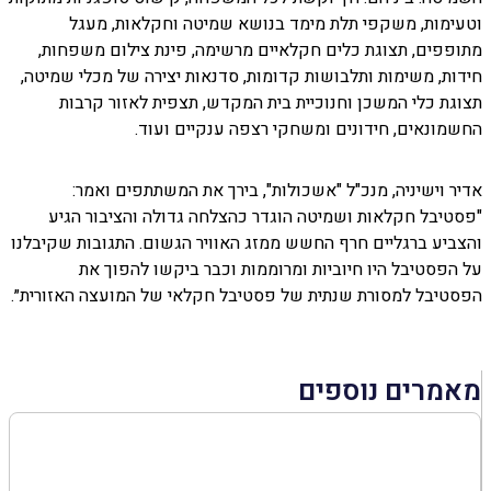
וטעימות, משקפי תלת מימד בנושא שמיטה וחקלאות, מעגל
מתופפים, תצוגת כלים חקלאיים מרשימה, פינת צילום משפחות,
חידות, משימות ותלבושות קדומות, סדנאות יצירה של מכלי שמיטה,
תצוגת כלי המשכן וחנוכיית בית המקדש, תצפית לאזור קרבות
החשמונאים, חידונים ומשחקי רצפה ענקיים ועוד.
אדיר וישיניה, מנכ"ל "אשכולות", בירך את המשתתפים ואמר:
"פסטיבל חקלאות ושמיטה הוגדר כהצלחה גדולה והציבור הגיע
והצביע ברגליים חרף החשש ממזג האוויר הגשום. התגובות שקיבלנו
על הפסטיבל היו חיוביות ומרוממות וכבר ביקשו להפוך את
הפסטיבל למסורת שנתית של פסטיבל חקלאי של המועצה האזורית״.
מאמרים נוספים