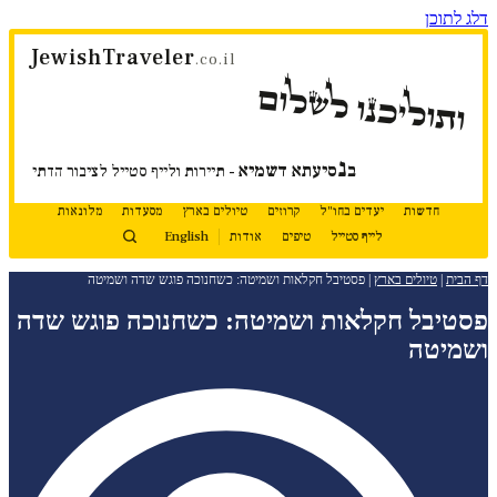
דלג לתוכן
JewishTraveler
.co.il
ותוליכנו לשלום
נ
ב
סיעתא דשמיא
- תיירות ולייף סטייל לציבור הדתי
חדשות
יעדים בחו"ל
קרוזים
טיולים בארץ
מסעדות
מלונאות
לייף סטייל
טיפים
אודות
English
דף הבית
|
טיולים בארץ
|
פסטיבל חקלאות ושמיטה: כשחנוכה פוגש שדה ושמיטה
פסטיבל חקלאות ושמיטה: כשחנוכה פוגש שדה
ושמיטה