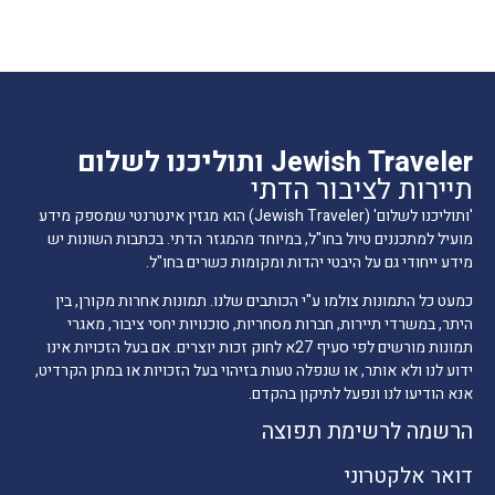
Jewish Traveler ותוליכנו לשלום
תיירות לציבור הדתי
'ותוליכנו לשלום' (Jewish Traveler) הוא מגזין אינטרנטי שמספק מידע
מועיל למתכננים טיול בחו"ל, במיוחד מהמגזר הדתי. בכתבות השונות יש
מידע ייחודי גם על היבטי יהדות ומקומות כשרים בחו"ל.
כמעט כל התמונות צולמו ע"י הכותבים שלנו. תמונות אחרות מקורן, בין
היתר, במשרדי תיירות, חברות מסחריות, סוכנויות יחסי ציבור, מאגרי
תמונות מורשים לפי סעיף 27א לחוק זכות יוצרים. אם בעל הזכויות אינו
ידוע לנו ולא אותר, או שנפלה טעות בזיהוי בעל הזכויות או במתן הקרדיט,
אנא הודיעו לנו ונפעל לתיקון בהקדם.
הרשמה לרשימת תפוצה
דואר אלקטרוני