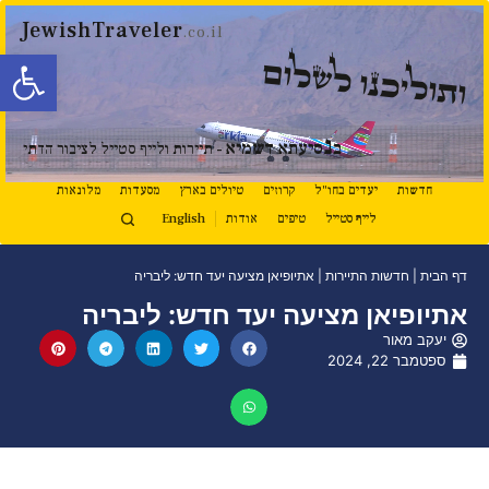
JewishTraveler
.co.il
פתח סרגל
ותוליכנו לשלום
נ
ב
סיעתא דשמיא
- תיירות ולייף סטייל לציבור הדתי
חדשות
יעדים בחו"ל
קרוזים
טיולים בארץ
מסעדות
מלונאות
לייף סטייל
טיפים
אודות
English
דף הבית
|
חדשות התיירות
|
אתיופיאן מציעה יעד חדש: ליבריה
אתיופיאן מציעה יעד חדש: ליבריה
יעקב מאור
ספטמבר 22, 2024