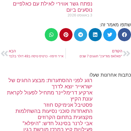
נפתח גשר אווירי לאילת עם כאלפיים
נוסעים ביום
3 באוגוסט 2026
שתפו מאמר זה:
הקודם
הבא
"פאלאס מודיעין" חוגגים 7 שנים
אייר חיפה- כרטיס טיסה ב49 דולר בלבד
כתבות אחרונות שעלו
רגע לפני ההסתערות: מבצע החגים של
ישראייר יוצא לדרך
ארקיע דרימליינר מתחיל לפעול לקראת
עונת הקיץ
פסטיבל אנימיקס חוזר
התאחדות סוכני נסיעות בהשתלמות
מקצועית בתחום הקרוזים
אבי לרנר בסינגל חדש: "היפלא"
פעילויות קיץ במרכז מורשת בגין