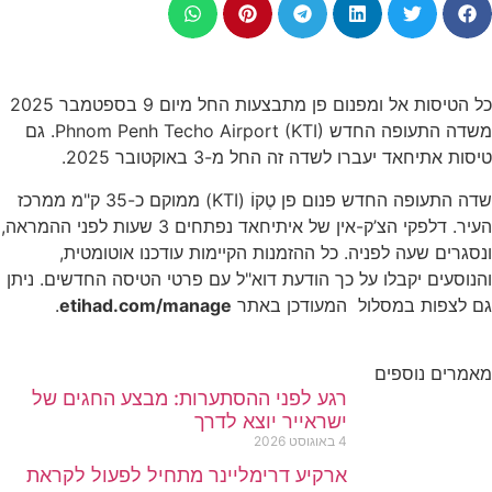
כל הטיסות אל ומפנום פן מתבצעות החל מיום 9 בספטמבר 2025
משדה התעופה החדש Phnom Penh Techo Airport (KTI). גם
טיסות אתיחאד יעברו לשדה זה החל מ-3 באוקטובר 2025.
שדה התעופה החדש פנום פן טֶקוֹ (KTI) ממוקם כ-35 ק"מ ממרכז
העיר. דלפקי הצ’ק-אין של איתיחאד נפתחים 3 שעות לפני ההמראה,
ונסגרים שעה לפניה. כל ההזמנות הקיימות עודכנו אוטומטית,
והנוסעים יקבלו על כך הודעת דוא"ל עם פרטי הטיסה החדשים. ניתן
גם לצפות במסלול המעודכן באתר
etihad.com/manage
.
מאמרים נוספים
רגע לפני ההסתערות: מבצע החגים של
ישראייר יוצא לדרך
4 באוגוסט 2026
ארקיע דרימליינר מתחיל לפעול לקראת