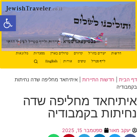
JewishTraveler
.co.il
פתח סרגל
ותוליכנו לשלום
נ
ב
סיעתא דשמיא
- תיירות ולייף סטייל לציבור הדתי
חדשות
יעדים בחו"ל
קרוזים
טיולים בארץ
מסעדות
מלונאות
לייף סטייל
טיפים
אודות
English
דף הבית
|
חדשות התיירות
|
איתיחאד מחליפה שדה נחיתות
בקמבודיה
איתיחאד מחליפה שדה
נחיתות בקמבודיה
יעקב מאור
ספטמבר 15, 2025