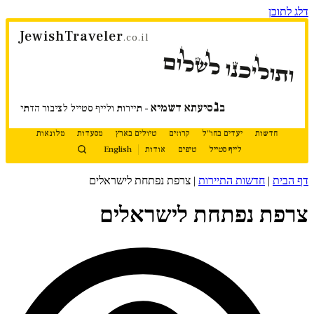
דלג לתוכן
JewishTraveler
.co.il
ותוליכנו לשלום
נ
ב
סיעתא דשמיא
- תיירות ולייף סטייל לציבור הדתי
חדשות
יעדים בחו"ל
קרוזים
טיולים בארץ
מסעדות
מלונאות
לייף סטייל
טיפים
אודות
English
דף הבית
|
חדשות התיירות
|
צרפת נפתחת לישראלים
צרפת נפתחת לישראלים