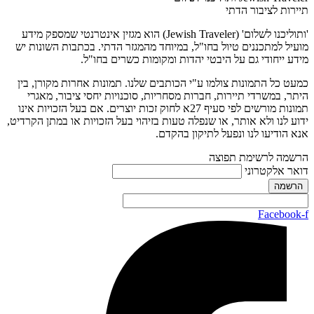
תיירות לציבור הדתי
'ותוליכנו לשלום' (Jewish Traveler) הוא מגזין אינטרנטי שמספק מידע
מועיל למתכננים טיול בחו"ל, במיוחד מהמגזר הדתי. בכתבות השונות יש
מידע ייחודי גם על היבטי יהדות ומקומות כשרים בחו"ל.
כמעט כל התמונות צולמו ע"י הכותבים שלנו. תמונות אחרות מקורן, בין
היתר, במשרדי תיירות, חברות מסחריות, סוכנויות יחסי ציבור, מאגרי
תמונות מורשים לפי סעיף 27א לחוק זכות יוצרים. אם בעל הזכויות אינו
ידוע לנו ולא אותר, או שנפלה טעות בזיהוי בעל הזכויות או במתן הקרדיט,
אנא הודיעו לנו ונפעל לתיקון בהקדם.
הרשמה לרשימת תפוצה
דואר אלקטרוני
Facebook-f