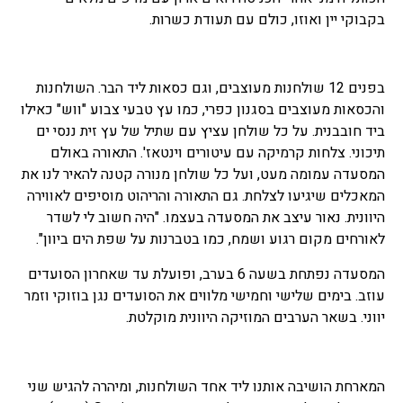
בקבוקי יין ואוזו, כולם עם תעודת כשרות.
בפנים 12 שולחנות מעוצבים, וגם כסאות ליד הבר. השולחנות
והכסאות מעוצבים בסגנון כפרי, כמו עץ טבעי צבוע "ווש" כאילו
ביד חובבנית. על כל שולחן עציץ עם שתיל של עץ זית ננסי ים
תיכוני. צלחות קרמיקה עם עיטורים וינטאז'. התאורה באולם
המסעדה עמומה מעט, ועל כל שולחן מנורה קטנה להאיר לנו את
המאכלים שיגיעו לצלחת. גם התאורה והריהוט מוסיפים לאווירה
היוונית. נאור עיצב את המסעדה בעצמו. "היה חשוב לי לשדר
לאורחים מקום רגוע ושמח, כמו בטברנות על שפת הים ביוון".
המסעדה נפתחת בשעה 6 בערב, ופועלת עד שאחרון הסועדים
עוזב. בימים שלישי וחמישי מלווים את הסועדים נגן בוזוקי וזמר
יווני. בשאר הערבים המוזיקה היוונית מוקלטת.
המארחת הושיבה אותנו ליד אחד השולחנות, ומיהרה להגיש שני