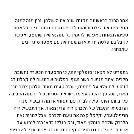
אחר המנה הראשונה מפנים שוב את השולחן, ובין מנה למנה
מחליפים את הצלחות והסכו"ם. יש מבחר מנות דגים, כל אחת
טעימה מאחרת. אפשר להזמין כל מנה אישית שתרצו, ואפשר
לקבל גם פלטה זוגית או משפחתית עם מספר סוגי דגים
שתבחרו.
בתפריט לא מצאנו סופלקי יווני, כי המסעדה הכשרה נחשבת
חלבית ואינה מגישה בשר ועוף. בפלטה שהוגשה לנו קבלנו דג
דניס שלם צלוי על פחמים, שהיה טעים מאוד. סלמון צרוב טרי
מאוד, שאופן ההכנה אף מדגיש את הטריות שלו. המנה החביבה
עלי ביותר היתה פילה לברק עם תפוחי אדמה ותבשיל מנגו
ועגבניות. התיבול של הלברק היה עדין מאוד, אך התבשיל היה
חריף לטעמי, וקלקל קצת את טעם הלברק. אבל למרות זאת
הלברק שלהם מומלץ מאוד, ורק בגללו כדאי היה לנסוע עד
אשדוד. יש להם גם תפריט קינוחים ותפרט יינות, אבל לא רציתי