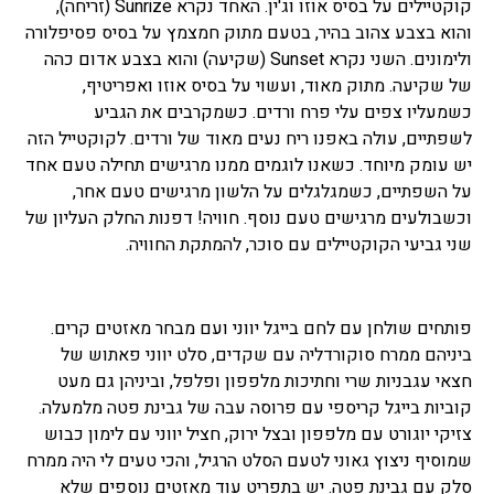
קוקטיילים על בסיס אוזו וג'ין. האחד נקרא Sunrize (זריחה),
והוא בצבע צהוב בהיר, בטעם מתוק חמצמץ על בסיס פסיפלורה
ולימונים. השני נקרא Sunset (שקיעה) והוא בצבע אדום כהה
של שקיעה. מתוק מאוד, ועשוי על בסיס אוזו ואפריטיף,
כשמעליו צפים עלי פרח ורדים. כשמקרבים את הגביע
לשפתיים, עולה באפנו ריח נעים מאוד של ורדים. לקוקטייל הזה
יש עומק מיוחד. כשאנו לוגמים ממנו מרגישים תחילה טעם אחד
על השפתיים, כשמגלגלים על הלשון מרגישים טעם אחר,
וכשבולעים מרגישים טעם נוסף. חוויה! דפנות החלק העליון של
שני גביעי הקוקטיילים עם סוכר, להמתקת החוויה.
פותחים שולחן עם לחם בייגל יווני ועם מבחר מאזטים קרים.
ביניהם ממרח סוקורדליה עם שקדים, סלט יווני פאתוש של
חצאי עגבניות שרי וחתיכות מלפפון ופלפל, וביניהן גם מעט
קוביות בייגל קריספי עם פרוסה עבה של גבינת פטה מלמעלה.
צזיקי יוגורט עם מלפפון ובצל ירוק, חציל יווני עם לימון כבוש
שמוסיף ניצוץ גאוני לטעם הסלט הרגיל, והכי טעים לי היה ממרח
סלק עם גבינת פטה. יש בתפריט עוד מאזטים נוספים שלא