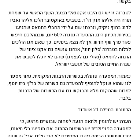
בקשו".
לטברנה זו יש גם היבט אקטואלי מצער. השף הראשי עד שמחת
תורה היה אליהו אוזן הי"ד. בשביעי באוקטובר הלכו אליהו ואביו
לדוג בחוף זיקים, ונרצחו שם על ידי מחבלי החמאס שהגיעו
בסירות מכיוון הים. המסעדה נסגרה ל60 יום, שבמהלכם חיפש
נאור פרץ שף חדש, אך לא מצא בינתיים. כך שאם אנו הולכים
לבלות בטברנה 'סלון יווני', אנחנו עושים גם אקט ציוני של
הוכחה לחמאס (ואולי גם לעצמנו) שהם לא יוכלו לשבש את
שגרת החיים הטובים של תושבי ישראל.
כאמור, המסעדה פועלת בכשרות הרבנות המקומית. נאור מספר
לנו שהוא שוקל להוסיף למסעדה גם כשרות של בד"ץ בית יוסף,
למרות שהמקום מלא ומבוקש גם עם הכשרות של הרבנות
בלבד.
הכתובת: הטיילת 21 אשדוד.
הערה: יש להזמין ולתאם הגעה לפחות שבועיים מראש, כי
למסעדה הפופולרית יש רשימות המתנה. אם תופיעו בלי תיאום,
יתכן שתשובו הביתה ריקם. המחירים לא הכי זולים, אבל זה שווה