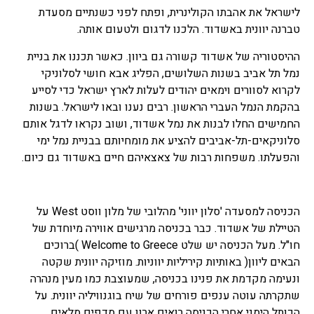
לישראל את אהבתו הקולינרית, ופתח לפני כשנתיים מסעדת
טברנה יוונית באשדוד. הלכנו לדגום ולטעום אותה.
ההיסטוריה של אשדוד קשורה גם ביוון. כאשר תכננו את בניית
נמל תל אביב בשנות השלושים, הפליג אבא חושי לסלוניקי
לקרוא לסוורים וימאים יהודים לעלות לארץ ישראל כדי לסייע
בהקמת הנמל העברי הראשון. רבים נענו ובאו לישראל. בשנות
החמישים החלו לבנות את נמל אשדוד, ושוב נקראו לדגל אותם
סלוניקאים-תל-אביבים להציע את מומחיותם בבניית נמל ימי
והפעלתו. משפחות רבות של צאצאיהם חיים באשדוד גם כיום.
הכניסה למסעדה 'סלון יווני' מהלובי של מלון ווסט West על
הטיילת של אשדוד. כבר בכניסה מרגישים אווירה מיוחדת של
חו"ל. מעל הכניסה יש שלט Welcome to Greece )ברוכים
הבאים ליוון( באותיות קיריליות יווניות. מוזיקה יוונית שקטה
ונעימה מקדמת את פנינו בכניסה, שמעוצבת כמו מעין מנהרה
שתקרתה עוטה ענפים פורחים של שיח בוגנוויליה יוונית. על
הכותל הימני אחרי הכניסה רואים ארון עם מדפים מלאים