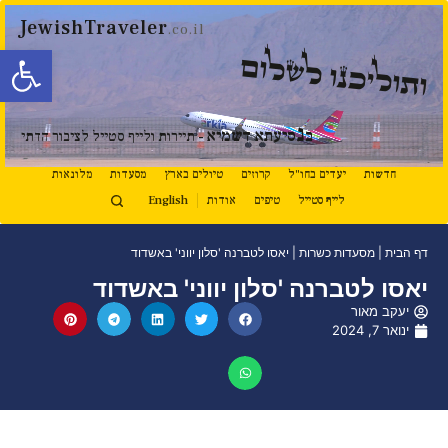
JewishTraveler
.co.il
פתח סרגל
ותוליכנו לשלום
נ
ב
סיעתא דשמיא
- תיירות ולייף סטייל לציבור הדתי
חדשות
יעדים בחו"ל
קרוזים
טיולים בארץ
מסעדות
מלונאות
לייף סטייל
טיפים
אודות
English
דף הבית
|
מסעדות כשרות
|
יאסו לטברנה 'סלון יווני' באשדוד
יאסו לטברנה 'סלון יווני' באשדוד
יעקב מאור
ינואר 7, 2024