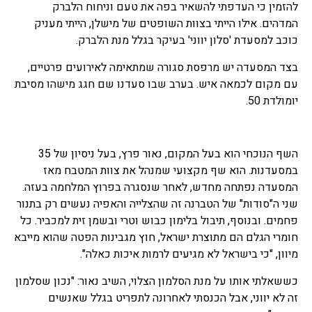
להזמין כי העדפתי להשאיר בפה את טעם וניחוח הלברק
המדהים. אילו הייתי בצוות השופטים של מישלן, הייתי מעניק
כוכב למסעדת 'סלון יווני' בעיקר בגלל מנת הלברק.
בצד המסעדה יש מרפסת סגורה שמתאימה לאירועים פרטיים,
עם מקום לכמאה איש. בערב שבו סעדנו שם חגג מישהו מסיבת
יומולדת 50.
השף הנוכחי הוא בעל המקום, נאור פרץ, בעל ניסיון של 35
במסעדנות. הוא שף מקצועי שמנהל את צוות המטבח מאז
המסעדה נפתחה מחדש, לאחר שנסגרה בפרוץ המלחמה בעזה.
שני ה"סודות" של הטברנה זה שהצלייה והאפיה נעשים רק בתנור
פחמים. ובנוסף, תיבול בלימון כבוש וטרי ובשמן זית למכביר. כל
חומרי הגלם הם מתוצרת ישראל, חוץ מגבינות הפטה שהוא מייבא
מיוון, "כי בישראל לא מגיעים לרמות איכות כאלה".
כששאלתי אותו על מנת הסלמון הצלוי, השיב נאור: "נכון שסלמון
זה לא יווני, אבל הכנסתי לאחרונה לתפריט בגלל שאנשים