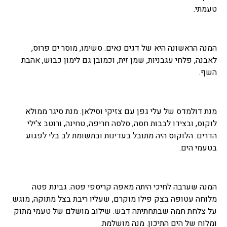
טעמתי.
המנה הראשונה היא של דגים נאים. סשימו, מוסר ים פרוס,
לאבנה, פלחי עגבניות, שמן זית, וכמובן גם לימון כבוש, אהבת
השף.
מנת דולמדס של עלי גפן עם צזיקי וסילאן. מנת סיגר ממולא
לוקוס, ובצידו לבבות חסה, סלסה חריפה, טחינה, ורוטב צ'ילי
הדרים. הלוקוס היה מתובל בעדינות ובתשומת לב בלי לפגוע
בטעמי הים.
המנה שערבה לחיכי היתה מאפה קריספי פטה. גבינת פטה
מלוחה עטופה בצק פילו מוקרם, שעליו ריבת בצל מתוקה, מוגש
על צלחת חמה שבתחתיתה דבש. שילוב מושלם של טעמי מתוק
ומלוח של הים התיכון. מנה מושלמת.