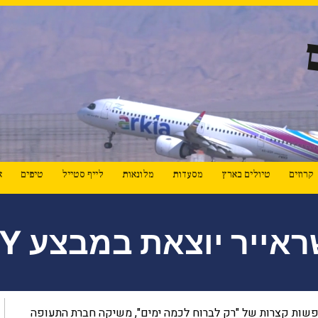
קרוזים
טיולים בארץ
מסעדות
מלונאות
לייף סטייל
טיפים
א
 יוצאת במבצע CRAZY MAY
חופשות קצרות של "רק לברוח לכמה ימים", משיקה חברת התעופה