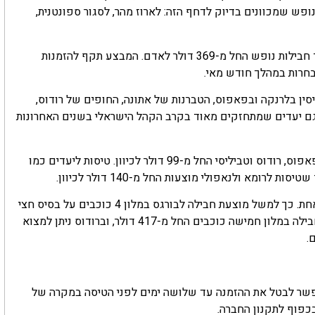
ם מחירי טיסות וחבילות נופש שמכוונים בדיוק לדחף הזה: לארוז מהר, לסגור ספונטנית,
במסגרת המבצע מציעה ישראייר טיסות החל מ-99 דולר לכיוון, לצד חבילות נופש החל מ-369 דולר לאדם. המבצע תקף להזמנות
סין בלרנקה ובפאפוס, הטברנות של אתונה, החופים של רודוס,
גם יעדים שמתחזקים מאוד בקרב הקהל הישראלי בשנים האחרונות
בקטגוריית המחירים הנמוכים במיוחד ניתן למצוא טיסות ללרנקה, פאפוס, רודוס וטביליסי החל מ-99 דולר לכיוון. טיסות ליעדים כמו
גם חבילות הנופש מנסות לקרוץ למי שמעדיף לסגור הכול במכה אחת. כך למשל מוצעת חבילה לבורגס במלון 4 כוכבים על בסיס חצי
פנסיון החל מ-369 דולר לאדם לשלושה לילות. בטביליסי מוצעת חבילה במלון חמישה כוכבים החל מ-417 דולר, וברודוס ניתן למצוא
יטול" בעלות של 40 דולר לאדם, המאפשר לבטל את ההזמנה עד שלושה ימים לפני הטיסה במקרה של
בכפוף לתקנון החברה.