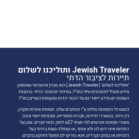
Jewish Traveler ותוליכנו לשלום
תיירות לציבור הדתי
'ותוליכנו לשלום' (Jewish Traveler) הוא מגזין אינטרנטי שמספק
מידע מועיל למתכננים טיול בחו"ל, במיוחד מהמגזר הדתי. בכתבות
השונות יש מידע ייחודי גם על היבטי יהדות ומקומות כשרים בחו"ל.
כמעט כל התמונות צולמו ע"י הכותבים שלנו. תמונות אחרות מקורן,
בין היתר, במשרדי תיירות, חברות מסחריות, סוכנויות יחסי ציבור,
מאגרי תמונות מורשים לפי סעיף 27א לחוק זכות יוצרים. אם בעל
הזכויות אינו ידוע לנו ולא אותר, או שנפלה טעות בזיהוי בעל
הזכויות או במתן הקרדיט, אנא הודיעו לנו ונפעל לתיקון בהקדם.