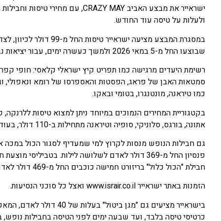
ישראייר את מבצע האביב CRAZY MAY, ע
ולעלות על טיסה עוד החודש.
שבוצעו החל מ-5 במאי 2026 ולמשך כעשרה ימים, עבור יציאות נבחרות במהלך חודש מאי.
רשימת היעדים מרגישה כמו תפריט קיץ ישראלי קלאסי: חופי קפרי
סמטאות האבן של פראג, הפסטות והאספרסו של רומא ונאפולי, ו
כמו טיראנה, מונטנגרו, בטומי ובאקו.
אתונה, בורגס, סלוניקי, סופיה וטיראנה מתחילות ב-110 דולר, בעוד שטיסות לרומא ולנאפולי מוצעות החל מ-140 דולר לכיוון.
חבילת "הכול כלול" בריזורט חמישה כוכבים החל מ-469 דולר לאדם.
הזמנות באתר ישראייר www.israir.co.il ואצל כל סוכני הנסיעות.
בישראייר מציעים גם "מגן ב
כרטיסי טיסה בלבד, ועד שבעה ימים לפני הטיסה בחבילות נופש, 