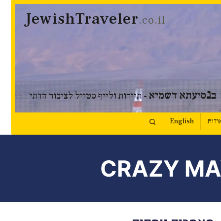
JewishTraveler
.co.il
נ
ב
סיעתא דשמיא
- תיירות ולייף סטייל לציבור הדתי
ודות
English