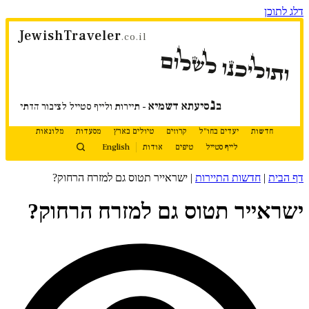
דלג לתוכן
JewishTraveler
.co.il
ותוליכנו לשלום
נ
ב
סיעתא דשמיא
- תיירות ולייף סטייל לציבור הדתי
חדשות
יעדים בחו"ל
קרוזים
טיולים בארץ
מסעדות
מלונאות
לייף סטייל
טיפים
אודות
English
דף הבית
|
חדשות התיירות
|
ישראייר תטוס גם למזרח הרחוק?
ישראייר תטוס גם למזרח הרחוק?