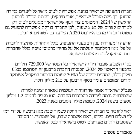
חברת התעופה ישראייר בוחנת אפשרויות לטוס מישראל ליעדים במזרח
הרחוק. כך גילה מנכ"ל ישראייר, אורי סירקיס, בהצגת הדו"ח לרבעון
הראשון של 2024. המטוסים צרי הגוף של ישראיר מסוגלים לטוס רק
לטווחים קצרים של כ5-6 שעות, לכן החברה בודקת אפשרות להפעיל גם
מטוס רחב גוף מדגם איירבוס A330 המיועד גם לטווחים ארוכים.
הודעה זו מעוררת ענין רב בענף התעופה, בגלל התחרות שתיצור לחברת
אל על. מאז המלחמה העלתה אל על מחירי כרטיסי טיסה בגלל שחברות
זרות הפסיקו לטוס מהמזרח לישראל.
בסוף השבוע שעבר דיווחה ישראייר על הפסד של 729,000 דולרים
ברבעון הראשון של 2024. הכנסות החברה ברבעון זה הסתכמו בכ65
מיליון דולר, המהוים ירידה של כ30% לעומת הרבעון המקביל אשתקד.
תזרים המזומנים עומד בסוף הרבעון על כ21 מיליון דולר.
מנכ"ל ישראייר אומר שהרווחיות הגולמית נשארה יציבה למרות
שהמלחמה גרמה לירידה בהכנסות החברה. הוא מצפה להטיס 1.2 מיליון
נוסעים בשנת 2024, לעומת מיליון נוסעים בשנת 2023.
ראוי להזכיר כי חברת ישראייר החלה לשמור שבת מאז נרכשה על ידי רמי
לוי ושלום חיים. כידוע, "אם אשמרה שבת, אל ישמרני". זו הסיבה
שנוסעים דתיים מעדיפים לטוס בישראייר ככל האפשר.
מאמרים נוספים