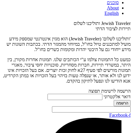
סוכנים
About
English
Jewish Traveler ותוליכנו לשלום
תיירות לציבור הדתי
'ותוליכנו לשלום' (Jewish Traveler) הוא מגזין אינטרנטי שמספק מידע
מועיל למתכננים טיול בחו"ל, במיוחד מהמגזר הדתי. בכתבות השונות יש
מידע ייחודי גם על היבטי יהדות ומקומות כשרים בחו"ל.
כמעט כל התמונות צולמו ע"י הכותבים שלנו. תמונות אחרות מקורן, בין
היתר, במשרדי תיירות, חברות מסחריות, סוכנויות יחסי ציבור, מאגרי
תמונות מורשים לפי סעיף 27א לחוק זכות יוצרים. אם בעל הזכויות אינו
ידוע לנו ולא אותר, או שנפלה טעות בזיהוי בעל הזכויות או במתן הקרדיט,
אנא הודיעו לנו ונפעל לתיקון בהקדם.
הרשמה לרשימת תפוצה
דואר אלקטרוני
Facebook-f