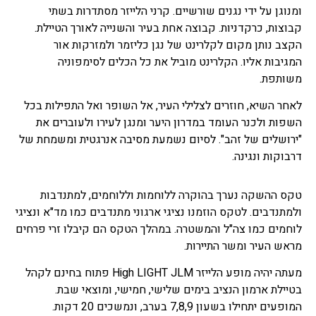
ומנוגן על ידי נגנים שורשיים. קרני הלייזר מסתדרות בשתי
קבוצות, כרקדניות. קבוצה אחת בעיר והשנייה לאורך הטיילת.
הקצב נותן מקום לקלרינט של נגן כליזמר ולמזרקות אור
המגיבות אליו. הקלרינט מוביל את כל הכלים לסימפוניה
משותפת.
לאחר השיא, חוזרים לצלילי העיר, אל השופר ואל התפילות בכל
השפות ולכנר העומד במדרון היער ומנגן לעירו ולעוברים את
"ירושלים של זהב". לסיום נשמעת מסיבה אנרגטית ומשמחת של
דרבוקות ונגינה.
טקס ההשקה נערך בהוקרה ללוחמות וללוחמים, למתנדבות
ולמתנדבים. לטקס הוזמנו נציגי ארגוני מתנדבים כמו מד"א ונציגי
לוחמים כמו צה"ל והמשטרה. במהלך הטקס הם קיבלו זרי פרחים
מראש העיר ומשר התיירות.
מעתה יהיה מופע הלייזר High LIGHT JLM פתוח בחינם לקהל
בטיילת ארמון הנציב בימים שלישי, חמישי, ומוצאי שבת.
המופעים יתחילו בשעון 7,8,9 בערב, ונמשכים 20 דקות.