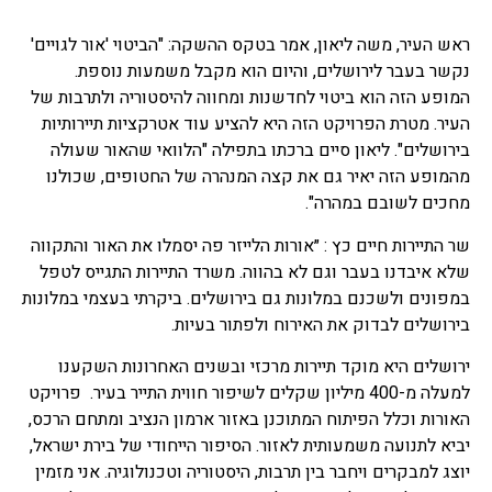
ראש העיר, משה ליאון, אמר בטקס ההשקה: "הביטוי 'אור לגויים'
נקשר בעבר לירושלים, והיום הוא מקבל משמעות נוספת.
המופע הזה הוא ביטוי לחדשנות ומחווה להיסטוריה ולתרבות של
העיר. מטרת הפרויקט הזה היא להציע עוד אטרקציות תיירותיות
בירושלים". ליאון סיים ברכתו בתפילה "הלוואי שהאור שעולה
מהמופע הזה יאיר גם את קצה המנהרה של החטופים, שכולנו
מחכים לשובם במהרה".
שר התיירות חיים כץ : ״אורות הלייזר פה יסמלו את האור והתקווה
שלא איבדנו בעבר וגם לא בהווה. משרד התיירות התגייס לטפל
במפונים ולשכנם במלונות גם בירושלים. ביקרתי בעצמי במלונות
בירושלים לבדוק את האירוח ולפתור בעיות.
ירושלים היא מוקד תיירות מרכזי ובשנים האחרונות השקענו
למעלה מ-400 מיליון שקלים לשיפור חווית התייר בעיר. פרויקט
האורות וכלל הפיתוח המתוכנן באזור ארמון הנציב ומתחם הרכס,
יביא לתנועה משמעותית לאזור. הסיפור הייחודי של בירת ישראל,
יוצג למבקרים ויחבר בין תרבות, היסטוריה וטכנולוגיה. אני מזמין