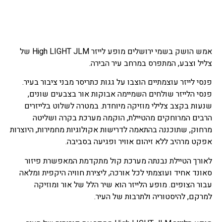
אמש הושק בשמי ירושלים מופע לייזר High LIGHT JLM של
צליל וצבע, המתפרס במרחב עיר הבירה.
פנסי לייזר עוצמתיים הוצבו על גגות כתריסר מבני ציבור בעיר.
פנסי הלייזר שולחים השמיימה אבוקות אור בצבעים שונים,
שנעות בקצב צלילי מוזיקה מיוחדת. במטרה לשלוט בלייזרים
הרבים המרוחקים מהטיילת, הוקמה מערכת בקרה ושליטה
מרחוק, שתוכננה בהתאמה לדרישות אקולוגיות מחמירות, היוצרות
אפקט מרהיב ללא זיהום אוויר ופגיעה בסביבה.
לאורך הטיילת נבנתה מערכת קול מתקדמת המאפשרת פיזור
סאונד אחיד ועוצמתי לכל אורכה, ליצירת חוויה היקפית ומלאה
עבור הצופים. מופע הלייזר הוא שיר הלל של אור ומוזיקה
למרקם, להיסטוריה ולתרבות של העיר.