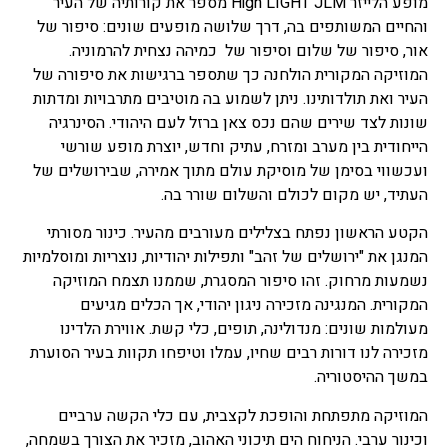
מופע הלייזר High LIGHT JLM מספר את קורותיה של העיר
והחיים המשותפים בה, דרך שלושה מופעים שונים: סיפור של
אור, סיפור של שלום וסיפור של כמיהה נצחית להרמוניה.
המוזיקה המקורית הולחנה כך שתספר ברגישות את סיפורה של
העיר ואת תולדותינו. ניתן לשמוע בה מוטיבים מתרבויות ומדתות
שונות לצד שירים שהם נכס צאן ברזל לעם היהודי. הסינרגיה
הייחודית בין מערב ומזרח, עתיק וחדש, יוצרת מופע שורשי
ועכשווי בסימן של מוסיקת עולם מתוך אמירה, שבירושלים של
העתיד, יש מקום לכולם והשלום שורר בה.
הקטע הראשון נפתח בצלילים מעורבים מהעיר. כינור מסורתי
המנגן את "ירושלים של זהב" ותפילות יהודיות, נוצריות ומוסלמיות
נשמעות מרחוק. זהו סיפור המסגרת, שממנו תצמח המוזיקה
המקורית. המנגינה מזכירה ניגון יהודי, אך הכלים מגיעים
מעולמות שונים: מנדולינה, תופים, כלי קשת. אווירת הלדינו
מזכירה לנו דורות רבים שחיו, עמלו וטיפחו תקוות בעיר הסוערת
במשך ההיסטוריה.
המוזיקה מתפתחת והופכת לקצבית, עם כלי הקשה ערביים
וכינור ערבי. הניחוח הים תיכוני האהוב, מזכיר את הצורך בשמחה,