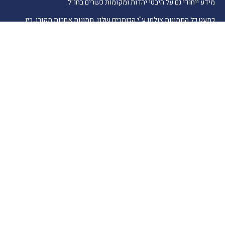
מידע ייחודי גם על היבטי יהדות ומקומות כשרים בחו"ל.
כמעט כל התמונות צולמו ע"י הכותבים שלנו. תמונות אחרות מקורן, בין
היתר, במשרדי תיירות, חברות מסחריות, סוכנויות יחסי ציבור, מאגרי
תמונות מורשים לפי סעיף 27א לחוק זכות יוצרים. אם בעל הזכויות אינו
ידוע לנו ולא אותר, או שנפלה טעות בזיהוי בעל הזכויות או במתן הקרדיט,
אנא הודיעו לנו ונפעל לתיקון בהקדם.
הרשמה לרשימת תפוצה
דואר אלקטרוני
ניווט מהיר
חדשות התיירות