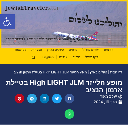
JewishTraveler
.co.il
פתח סרגל
ותוליכנו לשלום
נ
ב
סיעתא דשמיא
- תיירות ולייף סטייל לציבור הדתי
חדשות
יעדים בחו"ל
קרוזים
טיולים בארץ
מסעדות
מלונאות
לייף סטייל
טיפים
אודות
English
דף הבית
|
טיולים בארץ
|
מופע הלייזר High LIGHT JLM בטיילת ארמון הנציב
מופע הלייזר High LIGHT JLM בטיילת
ארמון הנציב
יעקב מאור
מרץ 19, 2024