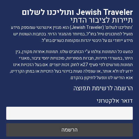
Jewish Traveler ותוליכנו לשלום
תיירות לציבור הדתי
'ותוליכנו לשלום' (Jewish Traveler) הוא מגזין אינטרנטי שמספק מידע
מועיל למתכננים טיול בחו"ל, במיוחד מהמגזר הדתי. בכתבות השונות יש
מידע ייחודי גם על היבטי יהדות ומקומות כשרים בחו"ל.
כמעט כל התמונות צולמו ע"י הכותבים שלנו. תמונות אחרות מקורן, בין
היתר, במשרדי תיירות, חברות מסחריות, סוכנויות יחסי ציבור, מאגרי
תמונות מורשים לפי סעיף 27א לחוק זכות יוצרים. אם בעל הזכויות אינו
ידוע לנו ולא אותר, או שנפלה טעות בזיהוי בעל הזכויות או במתן הקרדיט,
אנא הודיעו לנו ונפעל לתיקון בהקדם.
הרשמה לרשימת תפוצה
דואר אלקטרוני