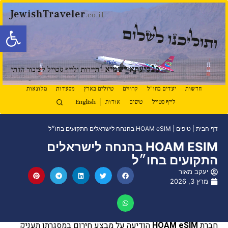
JewishTraveler
.co.il
פתח סרגל
ותוליכנו לשלום
נ
ב
סיעתא דשמיא
- תיירות ולייף סטייל לציבור הדתי
חדשות
יעדים בחו"ל
קרוזים
טיולים בארץ
מסעדות
מלונאות
לייף סטייל
טיפים
אודות
English
דף הבית
|
טיפים
|
HOAM eSIM בהנחה לישראלים התקועים בחו״ל
HOAM ESIM בהנחה לישראלים
התקועים בחו״ל
יעקב מאור
מרץ 3, 2026
חברת
HOAM eSIM
הודיעה על מבצע חירום במסגרתו תעניק