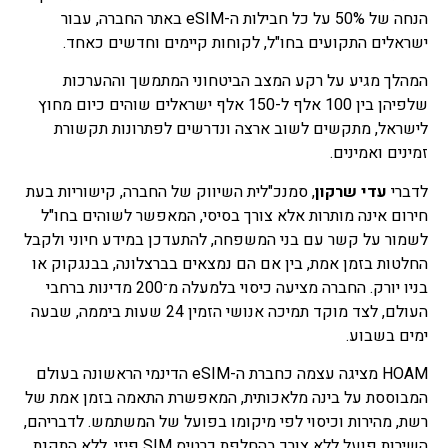
הנחה של 50% על כל חבילות ה-eSIM באתר החברה, עבור
ישראלים התקועים בחו"ל, לקוחות קיימים וחדשים כאחד.
המהלך מגיע על רקע המצב הביטחוני המתמשך וההערכות
שלפיהן בין 100 אלף ל-150 אלף ישראלים שוהים כיום מחוץ
לישראל, מתקשים לשוב ארצה ונדרשים לפתרונות תקשורת
זמינים ואמינים.
לדברי
עדי שרקון
, סמנכ"לית השיווק של החברה, קישוריות בעת
חירום אינה מותרות אלא צורך בסיסי, המאפשר לשוהים בחו"ל
לשמור על קשר עם בני המשפחה, להתעדכן במידע חיוני ולקבל
החלטות בזמן אמת, בין אם הם נמצאים ב
ברצלונה
, ב
בנגקוק
או
ב
ניו יורק
. החברה מציעה כיסוי בלמעלה מ־200 מדינות ברחבי
העולם, לצד מוקד תמיכה אנושי הזמין 24 שעות ביממה, שבעה
ימים בשבוע.
HOAM מציגה עצמה כחברת ה-eSIM הדינמי הראשונה בעולם
המבוססת על בינה מלאכותית, המאפשרת התאמה בזמן אמת של
רשת, מהירות וכיסוי לפי מיקומו בפועל של המשתמש. לדבריהם,
השירות פועל ללא צורך בהחלפת כרטיס SIM פיזי, ללא התקנת