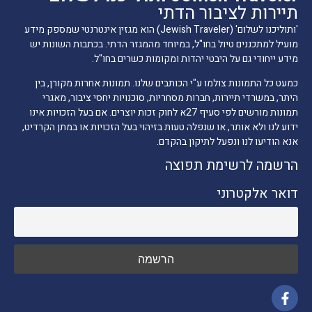
תיירות לציבור הדתי
'ותוליכנו לשלום' (Jewish Traveler) הוא מגזין אינטרנטי שמספק מידע
מועיל למתכננים טיול בחו"ל, במיוחד מהמגזר הדתי. בכתבות השונות יש
מידע ייחודי גם על היבטי יהדות ומקומות כשרים בחו"ל.
כמעט כל התמונות צולמו ע"י הכותבים שלנו. תמונות אחרות מקורן, בין
היתר, במשרדי תיירות, חברות מסחריות, סוכנויות יחסי ציבור, מאגרי
תמונות מורשים לפי סעיף 27א לחוק זכות יוצרים. אם בעל הזכויות אינו
ידוע לנו ולא אותר, או שנפלה טעות בזיהוי בעל הזכויות או במתן הקרדיט,
אנא הודיעו לנו ונפעל לתיקון בהקדם.
הרשמה לרשימת תפוצה
דואר אלקטרוני