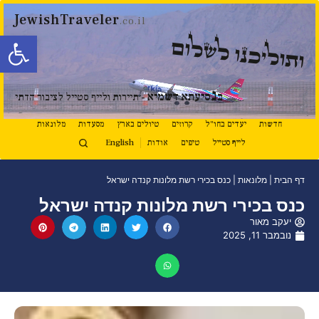
JewishTraveler
.co.il
פתח סרגל
ותוליכנו לשלום
נ
ב
סיעתא דשמיא
- תיירות ולייף סטייל לציבור הדתי
חדשות
יעדים בחו"ל
קרוזים
טיולים בארץ
מסעדות
מלונאות
לייף סטייל
טיפים
אודות
English
דף הבית
|
מלונאות
|
כנס בכירי רשת מלונות קנדה ישראל
כנס בכירי רשת מלונות קנדה ישראל
יעקב מאור
נובמבר 11, 2025