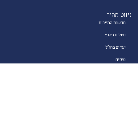
ניווט מהיר
חדשות התיירות
טיולים בארץ
יעדים בחו"ל
טיפים
קרוזים
מסעדות כשרות
מלונאות
לייף סטייל
סוכנים
About