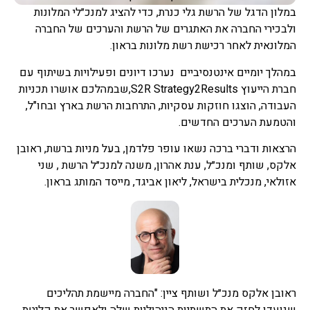
במלון הדגל של הרשת גלי כנרת, כדי להציג למנכ״לי המלונות
ולבכירי החברה את האתגרים של הרשת והערכים של החברה
המלונאית לאחר רכישת רשת מלונות בראון.
במהלך יומיים אינטנסיביים נערכו דיונים ופעילויות בשיתוף עם
חברת הייעוץ S2R Strategy2Results,שבמהלכם אושרו תכניות
העבודה, הוצגו חוזקות עסקיות, התרחבות הרשת בארץ ובחו"ל,
והטמעת הערכים החדשים.
הרצאות ודברי ברכה נשאו עופר פלדמן, בעל מניות ברשת, ראובן
אלקס, שותף ומנכ״ל, ענת אהרון, משנה למנכ״ל הרשת , שני
אזולאי, מנכלית בישראל, ליאון אביגד, מייסד המותג בראון.
ראובן אלקס מנכ״ל ושותף ציין: "החברה מיישמת תהליכים
שנועדו לחזק את התשתיות הניהוליות שלה ולאפשר את קליטת