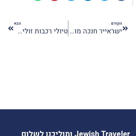
הקודם
הבא
ישראייר חנכה מוקד שירות בשדרות
טיולי רכבות זולים בגורדון טורס
Jewish Traveler ותוליכנו לשלום