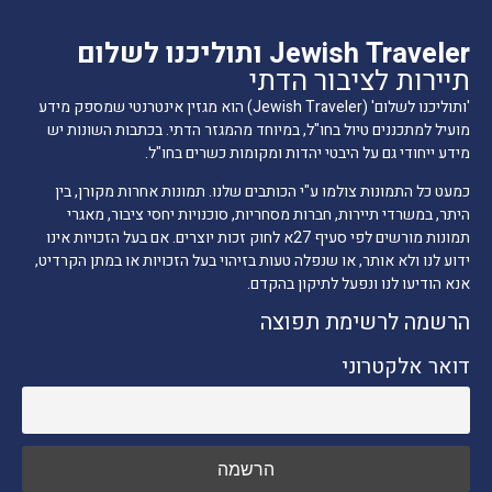
Jewish Traveler ותוליכנו לשלום
תיירות לציבור הדתי
'ותוליכנו לשלום' (Jewish Traveler) הוא מגזין אינטרנטי שמספק מידע
מועיל למתכננים טיול בחו"ל, במיוחד מהמגזר הדתי. בכתבות השונות יש
מידע ייחודי גם על היבטי יהדות ומקומות כשרים בחו"ל.
כמעט כל התמונות צולמו ע"י הכותבים שלנו. תמונות אחרות מקורן, בין
היתר, במשרדי תיירות, חברות מסחריות, סוכנויות יחסי ציבור, מאגרי
תמונות מורשים לפי סעיף 27א לחוק זכות יוצרים. אם בעל הזכויות אינו
ידוע לנו ולא אותר, או שנפלה טעות בזיהוי בעל הזכויות או במתן הקרדיט,
אנא הודיעו לנו ונפעל לתיקון בהקדם.
הרשמה לרשימת תפוצה
דואר אלקטרוני