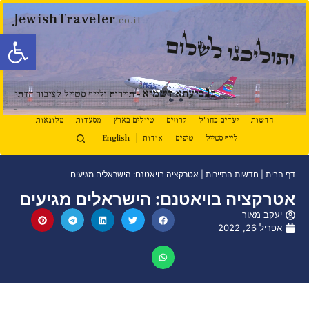
JewishTraveler
.co.il
פתח סרגל
ותוליכנו לשלום
נ
ב
סיעתא דשמיא
- תיירות ולייף סטייל לציבור הדתי
חדשות
יעדים בחו"ל
קרוזים
טיולים בארץ
מסעדות
מלונאות
לייף סטייל
טיפים
אודות
English
דף הבית
|
חדשות התיירות
|
אטרקציה בויאטנם: הישראלים מגיעים
אטרקציה בויאטנם: הישראלים מגיעים
יעקב מאור
אפריל 26, 2022