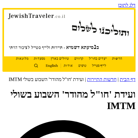
דלג לתוכן
JewishTraveler
.co.il
ותוליכנו לשלום
נ
ב
סיעתא דשמיא
- תיירות ולייף סטייל לציבור הדתי
חדשות
יעדים בחו"ל
קרוזים
טיולים בארץ
מסעדות
מלונאות
לייף סטייל
טיפים
אודות
English
דף הבית
|
חדשות התיירות
|
ועידת 'חו"ל מהודר' השבוע בשולי IMTM
ועידת 'חו"ל מהודר' השבוע בשולי
IMTM