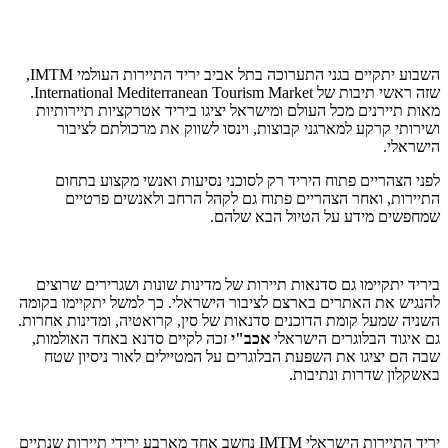
השבוע יתקיים בגני התערוכה בתל אביב יריד התיירות העולמי IMTM,
שזה ראשי תיבות של International Mediterranean Tourism Market.
מאות תיירנים מכל העולם ומישראל יציגו ביריד אטרקציות תיירותיות
ושירותי קרקע למארגני קבוצות, וינסו לשווק את מרכולתם לציבור
הישראלי.
לפני הצהריים פתוח היריד רק לסוכני נסיעות ואנשי מקצוע בתחום
התיירות, ואחר הצהריים פתוח גם לקהל הרחב ולאנשים פרטיים
שמחפשים מידע על הטיול הבא שלהם.
ביריד יתקיימו גם סדנאות תיירות של מדינות שונות ושגרירים שרוצים
להנגיש את האתרים בארצם לציבור הישראלי. כך למשל יתקיימו בקומה
השניה שמעל קומת הדוכנים סדנאות של סין, קרואטיה, ומדינות אחרות.
גם איגוד הבלוגרים הישראלי
אכב"י
זכה לקיים סדנא באחד האולמות,
שבה הם יציגו את השפעת הבלוגרים על המטיילים לאור ניסיון שטח
באשקלון שדרות ונתיבות.
יריד התיירות הישראלי IMTM נחשב אחד מארבע ירידי תיירות שנתיים