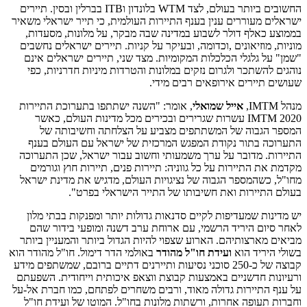
החשובים ביותר בעולם, לצד WTM בלונדון וITB בברלין ובסין. תיירים
ישראלים מעוררים ענין בענף התיירות העולמית, כי תייר ישראלי משאיר
בממוצע כאלף דולר לשבוע במדינה שבה מבקר, על מלונות, מסעדות,
מוניות, מוזיאונים ,וכדומה, ובעיקר על קניות. תיירים ישראלים נחשבים
"שמן" על גלגלי הכלכלות המקומיות. מצד שני, תיירים ישראלים אינם
נוהגים להשתכר ולגרום נזקים במלונות והטרדות מיניות חדרניות, כפי
שעושים תיירים אירופאים רבים מידי.
מנהל IMTM,
אייל שמואלי
, אומר: "השנה ישתתפו בתערוכת התיירות
IMTM 2020 עשרות שגרירים ובכירים מכל מדינות העולם, כאשר
המספר הגבוה של המשתתפים מצביע על הצלחתה וחשיבותה של
התערוכה בתור נקודת המפגש המרכזית של ישראל עם העולם בענף
התיירות. מדובר על ערך משמעותי וחשוב עבור ישראל, שכן התערוכה
מקדמת את התיירות על כל גווניה: תיירות פנים, תיירות חוץ וגורמים
מחו"ל, כשהמספר הגבוה של נציגויות העולם, מדגיש את מדינת ישראל
בעולם התיירות ואת חשיבותו של התייר הישראלי בפרט".
יש מדינות שמעדיפות לקיים סדנאות גדולות יותר ומפנקות בבתי מלון
לאחר סיום היריד הרשמי, עם ארוחת ערב דשנה ומופעי בידור שהם
מביאים מארצותיהם. הארוע שצפוי להיות הגדול ביותר והמעניין ביותר
בשולי היריד הוא
ועידת חו"ל מהודר
באולמי הדר דימול. חו"ל מהודר הוא
קבוצה של כ-250 סוכני נסיעות ותיירנים דתיים ברובם, שמשתפים מידע
ורעיונות חדשניים באמצעות קבוצת ווצאפ איכותית וייחודית. השפעתם
על ענף התיירות גדולה מאוד, ורבים משחרים לפתחם, כמו חברת אל-על
וחברות תעופה אחרות, ורשתות מלונות בחו"ל. המוטו של ועידת חו"ל