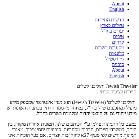
About
English
חדשות התיירות
טיולים בארץ
יעדים בחו"ל
טיפים
קרוזים
מסעדות כשרות
מלונאות
לייף סטייל
סוכנים
About
English
Jewish Traveler ותוליכנו לשלום
תיירות לציבור הדתי
'ותוליכנו לשלום' (Jewish Traveler) הוא מגזין אינטרנטי שמספק מידע
מועיל למתכננים טיול בחו"ל, במיוחד מהמגזר הדתי. בכתבות השונות יש
מידע ייחודי גם על היבטי יהדות ומקומות כשרים בחו"ל.
כמעט כל התמונות צולמו ע"י הכותבים שלנו. תמונות אחרות מקורן, בין
היתר, במשרדי תיירות, חברות מסחריות, סוכנויות יחסי ציבור, מאגרי
תמונות מורשים לפי סעיף 27א לחוק זכות יוצרים. אם בעל הזכויות אינו