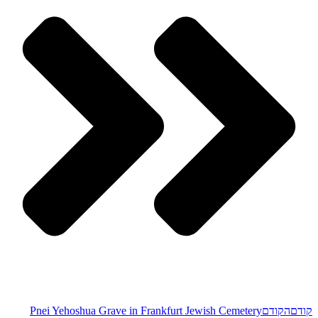
קודם
הקודם
Pnei Yehoshua Grave in Frankfurt Jewish Cemetery