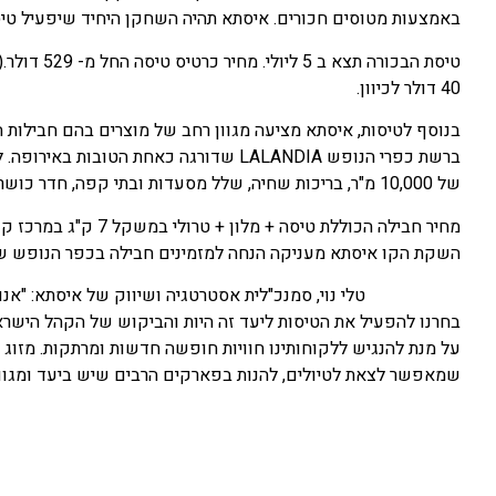
באמצעות מטוסים חכורים. איסתא תהיה השחקן היחיד שיפעיל טיסות ליעד
40 דולר לכיוון.
בנוסף לטיסות, איסתא מציעה מגוון רחב של מוצרים בהם חבילות הכ
ברשת כפרי הנופש LALANDIA שדורגה כאחת 
של 10,000 מ"ר, בריכות שחיה, שלל מסעדות ובתי קפה, חדר כושר, מסלולי באולינג, מיני גולף ועוד אטרקציות לכל המשפחה.
השקת הקו איסתא מעניקה הנחה למזמינים חבילה בכפר הנופש של עד 300 יורו למשפחה של ז
טלי נוי, סמנכ"לית אסטרטגיה ושיווק של איסתא: "אנ
בחרנו להפעיל את הטיסות ליעד זה היות והביקוש של הקהל היש
שמאפשר לצאת לטיולים, להנות בפארקים הרבים שיש ביעד ומגוו