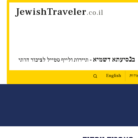
JewishTraveler
.co.il
נ
ב
סיעתא דשמיא
- תיירות ולייף סטייל לציבור הדתי
ודות
English