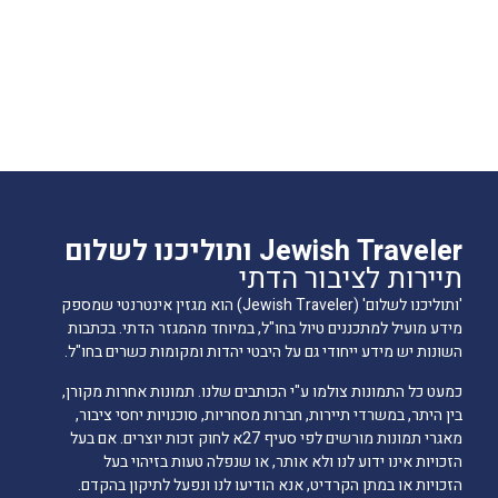
Jewish Traveler ותוליכנו לשלום
תיירות לציבור הדתי
'ותוליכנו לשלום' (Jewish Traveler) הוא מגזין אינטרנטי שמספק
מידע מועיל למתכננים טיול בחו"ל, במיוחד מהמגזר הדתי. בכתבות
השונות יש מידע ייחודי גם על היבטי יהדות ומקומות כשרים בחו"ל.
כמעט כל התמונות צולמו ע"י הכותבים שלנו. תמונות אחרות מקורן,
בין היתר, במשרדי תיירות, חברות מסחריות, סוכנויות יחסי ציבור,
מאגרי תמונות מורשים לפי סעיף 27א לחוק זכות יוצרים. אם בעל
הזכויות אינו ידוע לנו ולא אותר, או שנפלה טעות בזיהוי בעל
הזכויות או במתן הקרדיט, אנא הודיעו לנו ונפעל לתיקון בהקדם.