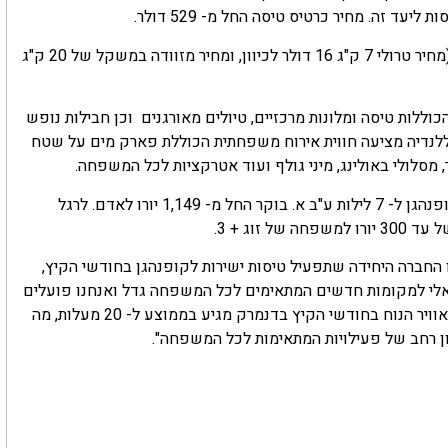
 זה. מחיר כרטיס טיסה החל מ- 529 דולר.
טיסת הבכורה תצא ב 5 ליולי. מחיר כרטיס טיסה החל מ- 529 דולר.(מחיר טרולי 7 ק"ג 16 דולר לכיוון, ומחיר מזוודה במשקל של 20 ק"ג
וללות טיסה ומלונות מרכזיים, טיולים מאורגנים וכן חבילות נופש
הטובות באירופה. ללנדיה מציעה חווית אירוח משפחתית הכוללת פארק מים על שטח
מחיר חבילה הכוללת טיסה + מלון + טרולי במשקל 7 ק"ג במרכז קופנהגן ל- 7 לילות ע"ב א. בוקר החל מ- 1,149 יורו לאדם. לרגל
וג + 3.
ו החברה היחידה שתפעיל טיסות ישירות לקופנהגן בחודשי הקיץ,
ראלי למקומות חדשים המתאימים לכל המשפחה גדל ואנחנו פועלים
על מנת להנגיש ללקוחותינו חוויות חופשה חדשות ומרתקות. מזוג אוויר הנוח בחודשי הקיץ בדנמרק מגיע בממוצע ל- 20 מעלות, מה
ן רחב של פעילויות המתאימות לכל המשפחה".