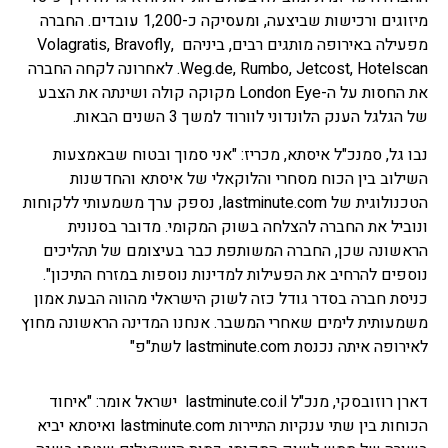
מיזוגים ורכישות שביצעה, ומעסיקה כ-1,200 עובדים. החברה
מפעילה באירופה מותגים רבים, ביניהם Volagratis, Bravofly,
Weg.de, Rumbo, Jetcost, Hotelscan. לאחרונה לקחה החברה
את החסות על ה-London Eye מקוקה קולה ושינתה את הצבע
של הגלגל הענק הלונדוני לוורוד למשך 3 השנים הבאות.
נבו גל, סמנכ"ל איסתא, מכריז: "אני סמוך ובטוח שבאמצעות
השילוב בין הכוח מסחרי והלוקאלי של איסתא והחדשנות
הטכנולוגית של lastminute.com, נספק ערך משמעותי ללקוחות
ונוביל את החברה להצלחה בשוק המקומי. מדובר בסנונית
הראשונה שכן, החברה המשותפת כבר בעיצומם של תהליכים
נוספים להרחיב את הפעילות למדינות נוספות במזרח התיכון".
כניסת חברה בסדר גודל כזה לשוק הישראלי מהווה הבעת אמון
משמעותית לימים שאחרי המשבר. אנחנו המדינה הראשונה מחוץ
לאירופה איתה נכנסת lastminute.com לשת"פ"
דארן רוזובסקי, מנכ"ל lastminute.co.il ישראל אומר: "איחוד
הכוחות בין שתי ענקיות התיירות lastminute.com ואיסתא יביא