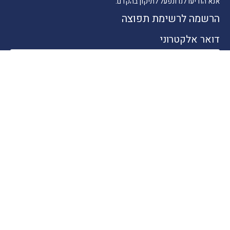
אנא הודיעו לנו ונפעל לתיקון בהקדם.
הרשמה לרשימת תפוצה
דואר אלקטרוני
ניווט מהיר
חדשות התיירות
טיולים בארץ
יעדים בחו"ל
טיפים