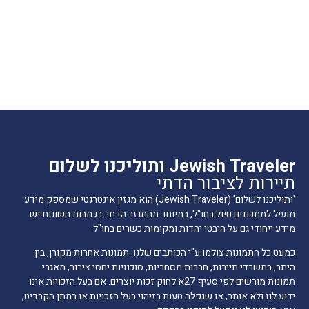
Jewish Traveler ותוליכנו לשלום
תיירות לציבור הדתי
'ותוליכנו לשלום' (Jewish Traveler) הוא מגזין אינטרנטי שמספק מידע
מועיל למתכננים טיול בחו"ל, במיוחד מהמגזר הדתי. בכתבות השונות יש
מידע ייחודי גם על היבטי יהדות ומקומות כשרים בחו"ל.
כמעט כל התמונות צולמו ע"י הכותבים שלנו. תמונות אחרות מקורן, בין
היתר, במשרדי תיירות, חברות מסחריות, סוכנויות יחסי ציבור, מאגרי
תמונות מורשים לפי סעיף 27א לחוק זכות יוצרים. אם בעל הזכויות אינו
ידוע לנו ולא אותר, או שנפלה טעות בזיהוי בעל הזכויות או במתן הקרדיט,