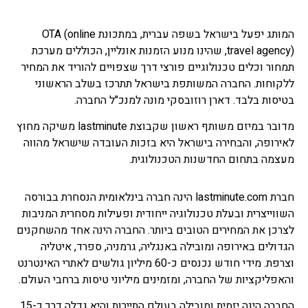
המותג יפעל בישראל בשפה עברית, במתכונת OTA (online
travel agency), שהינו מנוע הזמנות אונליין, הכוללים מערכת
תמחור וכלים טכנולוגיים פורצי דרך שצפויים להוריד את המחיר
ללקוחות. החברה המשותפת בישראל תתרכז בשלב הראשוני
בטיסות בלבד. דארן רוזובסקי מונה למנכ"ל החברה.
מדובר במיזם משותף ראשון שקבוצת lastminute משיקה מחוץ
לאירופה, והבחירה בישראל היא בזכות העובדה שישראל מהווה
מעצמה בתחום החדשנות הטכנולוגית.
חברת lastminute.com הינה חברה בינלאומית הנסחרת בבורסה
השווייצרית ובעלת טכנולוגיה ייחודית ופעילות מסחרית המניבות
לצרכן את המחירים הטובים ביותר. החברה הינה אחד מהשחקנים
הגדולים באירופה ומובילה באנגליה, גרמניה, ספרד, איטליה
וצרפת. מידי חודש נכנסים כ-60 מיליון גולשים לאתרי האינטרנט
והאפליקציות של החברה, ומזמינים מיליוני טיסות ברחבי העולם.
החברה הינה יזמית ומובילה בעולם התיירות והיא גדלה דרך כ-15