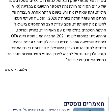
בשורה של ממש לשוק המקומי. כמות הישראלים שטסו בשנה
של טרום הקורונה היתה זהה למספר התושבים במדינה (כ- 9
מיליון), נתון שאין לו אח ורע בשום מדינה אחרת. העבודה על
המיזם המשותף החלה בתחילת 2020, ועכשיו העיתוי הנכון
להשיק את השותפות, עקב עליית קצב המתחסנים בישראל,
חתימת הסכמים בינלאומיים עם האמירויות, בחריין ומרוקו,
וההתעניינו בטיסות לשנת 2021. החברה המשותפת הינה OTA
היחידה שמציעה אתר בעברית ושרות לקוחות בעברית, ותהיה
כפופה לחוקי הגנת הצרכן הישראלי. אנו יודעים כי גם המחיר
קובע ולכן אנו נפעל להביא לצרכן הסופי מוצר ושירות טוב יותר
במחיר האטרקטיבי ביותר".
צילום: ראובן חיון
מאמרים נוספים
רגע לפני ההסתערות: מבצע החגים של ישראייר