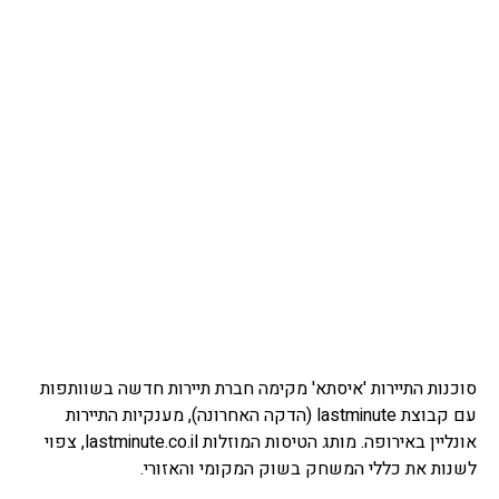
סוכנות התיירות 'איסתא' מקימה חברת תיירות חדשה בשוותפות
עם קבוצת lastminute (הדקה האחרונה), מענקיות התיירות
אונליין באירופה. מותג הטיסות המוזלות lastminute.co.il, צפוי
לשנות את כללי המשחק בשוק המקומי והאזורי.