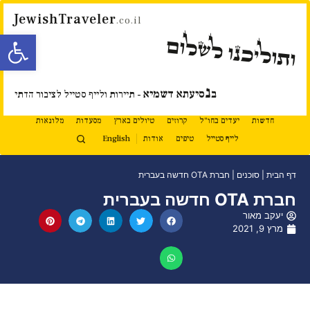
JewishTraveler
.co.il
פתח סרגל
ותוליכנו לשלום
נ
ב
סיעתא דשמיא
- תיירות ולייף סטייל לציבור הדתי
חדשות
יעדים בחו"ל
קרוזים
טיולים בארץ
מסעדות
מלונאות
לייף סטייל
טיפים
אודות
English
דף הבית
|
סוכנים
|
חברת OTA חדשה בעברית
חברת OTA חדשה בעברית
יעקב מאור
מרץ 9, 2021