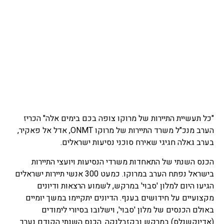
"כל תעשיית התיירות של מרוקו צופה בכם בימים אלה" הכריז
הערב מנכ"ל משרד התיירות של מרוקו ONMT, אדל אל פאקיר,
בערב גאלה חגיגי שאירח סוכני נסיעות ישראלים.
הכנס השנתי של התאחדות משרדי הנסיעות ויועצי התיירות
בישראל נפתח הערב במרוקו. כמעט 300 אנשי תיירות ישראלים
הגיעו היום למלון 'סבוי' במרקש, לשמוע הרצאות ודיונים
מקצועיים על חידושים בענף. הדיונים יתקיימו במשך יומיים
באולם הכנסים של מלון 'סבוי', וישלובו בסיורי לימודים
(אדיוקשנלס) במרקש ובקזבלנקה. הכנס השנתי הקודם נערך