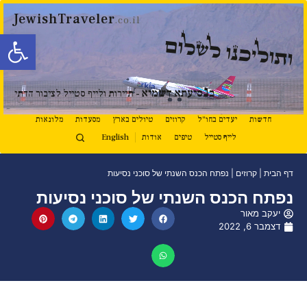
JewishTraveler
.co.il
פתח סרגל
ותוליכנו לשלום
נ
ב
סיעתא דשמיא
- תיירות ולייף סטייל לציבור הדתי
חדשות
יעדים בחו"ל
קרוזים
טיולים בארץ
מסעדות
מלונאות
לייף סטייל
טיפים
אודות
English
דף הבית
|
קרוזים
|
נפתח הכנס השנתי של סוכני נסיעות
נפתח הכנס השנתי של סוכני נסיעות
יעקב מאור
דצמבר 6, 2022