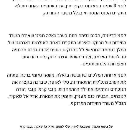
לפני 3 שנים בפאפוס בקפריסין, אך בשנתיים האחרונות לא
התקיים הכנס המסורתי בגלל משבר הקורונה.
לפני הדיונים, הכנס נפתח היום בערב גאלה חגיגי שאירח משרד
התיירות של מרוקו. האירוע התקיים באחד האולמות בארמונו של
המלך מוחמד החמישי ז"ל במרקש. שטיח אדום נפרס מהחניה
עד לשער הארמון, ולפני השער עצמו התקבלנו בתרועות
חצוצרות והלמות תופים.
לפני ארוחת המלכים שהוגשה בגאלה, נישאו נאומי ברכה. פתחה
את הערב מנכ"לית ההתאחדות, טלי לאופר, שברכה בקצרה את
הנוכחים והזמינה את יו״ר ההתאחדות, קובי קרני. קובי הודה
לנוכחים, הבטיח כנס מעניין, והזמין את המארח, אדל אל פאקיר,
מנכ"ל משרד התיירות המרוקני.
על בימת הכבוד, משמאל לימין: טלי לאופר, אדל אל פאקר, וקובי קרני