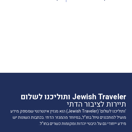
Jewish Traveler ותוליכנו לשלום
תיירות לציבור הדתי
'ותוליכנו לשלום' (Jewish Traveler) הוא מגזין אינטרנטי שמספק מידע
מועיל למתכננים טיול בחו"ל, במיוחד מהמגזר הדתי. בכתבות השונות יש
מידע ייחודי גם על היבטי יהדות ומקומות כשרים בחו"ל.