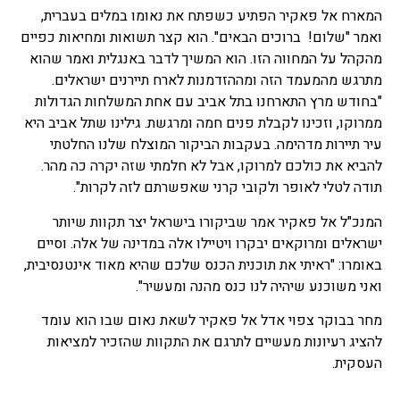
המארח אל פאקיר הפתיע כשפתח את נאומו במלים בעברית,
ואמר "שלום! ברוכים הבאים". הוא קצר תשואות ומחיאות כפיים
מהקהל על המחווה הזו. הוא המשיך לדבר באנגלית ואמר שהוא
מתרגש מהמעמד הזה ומההזדמנות לארח תיירנים ישראלים.
"בחודש מרץ התארחנו בתל אביב עם אחת המשלחות הגדולות
ממרוקו, וזכינו לקבלת פנים חמה ומרגשת. גילינו שתל אביב היא
עיר תיירות מדהימה. בעקבות הביקור המוצלח שלנו החלטתי
להביא את כולכם למרוקו, אבל לא חלמתי שזה יקרה כה מהר.
תודה לטלי לאופר ולקובי קרני שאפשרתם לזה לקרות".
המנכ"ל אל פאקיר אמר שביקורו בישראל יצר תקוות שיותר
ישראלים ומרוקאים יבקרו ויטיילו אלה במדינה של אלה. וסיים
באומרו: "ראיתי את תוכנית הכנס שלכם שהיא מאוד אינטנסיבית,
ואני משוכנע שיהיה לנו כנס מהנה ומעשיר".
מחר בבוקר צפוי אדל אל פאקיר לשאת נאום שבו הוא עומד
להציג רעיונות מעשיים לתרגם את התקוות שהזכיר למציאות
העסקית.