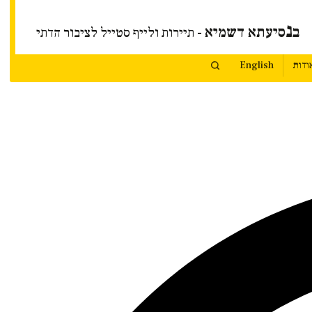
נ
ב
סיעתא דשמיא
- תיירות ולייף סטייל לציבור הדתי
ודות
English