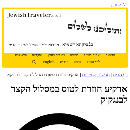
דלג לתוכן
JewishTraveler
.co.il
ותוליכנו לשלום
נ
ב
סיעתא דשמיא
- תיירות ולייף סטייל לציבור הדתי
חדשות
יעדים בחו"ל
קרוזים
טיולים בארץ
מסעדות
מלונאות
לייף סטייל
טיפים
אודות
English
דף הבית
|
חדשות התיירות
|
ארקיע חוזרת לטוס במסלול הקצר לבנגקוק
ארקיע חוזרת לטוס במסלול הקצר
לבנגקוק