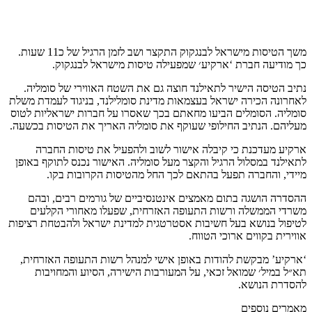
משך הטיסות מישראל לבנגקוק התקצר ושב לזמן הרגיל של כ11 שעות.
כך מודיעה חברת ‘ארקיע׳ שמפעילה טיסות מישראל לבנגקוק.
נתיב הטיסה הישיר לתאילנד חוצה גם את השטח האווירי של סומליה.
לאחרונה הכירה ישראל בעצמאות מדינת סומלילנד, בניגוד לעמדת משלת
סומליה. הסומלים הביעו מחאתם בכך שאסרו על חברות ישראליות לטוס
מעליהם. הנתיב החילופי שעוקף את סומליה האריך את הטיסות בכשעה.
ארקיע מעדכנת כי קיבלה אישור לשוב ולהפעיל את טיסות החברה
לתאילנד במסלול הרגיל והקצר מעל סומליה. האישור נכנס לתוקף באופן
מיידי, והחברה תפעל בהתאם לכך החל מהטיסות הקרובות בקו.
ההסדרה הושגה בתום מאמצים אינטנסיביים של גורמים רבים, ובהם
משרדי הממשלה ורשות התעופה האזרחית, שפעלו מאחורי הקלעים
לטיפול בנושא בעל חשיבות אסטרטגית למדינת ישראל ולהבטחת רציפות
אווירית בקווים ארוכי הטווח.
‘ארקיע’ מבקשת להודות באופן אישי למנהל רשות התעופה האזרחית,
תא״ל במיל׳ שמואל זכאי, על המעורבות הישירה, הסיוע והמחויבות
להסדרת הנושא.
מאמרים נוספים