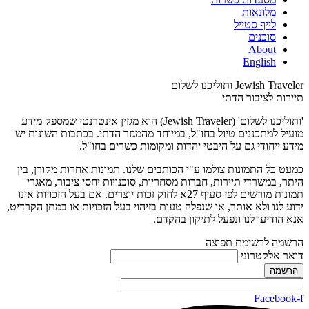
מלונאות
לייף סטייל
סוכנים
About
English
Jewish Traveler ותוליכנו לשלום
תיירות לציבור הדתי
'ותוליכנו לשלום' (Jewish Traveler) הוא מגזין אינטרנטי שמספק מידע
מועיל למתכננים טיול בחו"ל, במיוחד מהמגזר הדתי. בכתבות השונות יש
מידע ייחודי גם על היבטי יהדות ומקומות כשרים בחו"ל.
כמעט כל התמונות צולמו ע"י הכותבים שלנו. תמונות אחרות מקורן, בין
היתר, במשרדי תיירות, חברות מסחריות, סוכנויות יחסי ציבור, מאגרי
תמונות מורשים לפי סעיף 27א לחוק זכות יוצרים. אם בעל הזכויות אינו
ידוע לנו ולא אותר, או שנפלה טעות בזיהוי בעל הזכויות או במתן הקרדיט,
אנא הודיעו לנו ונפעל לתיקון בהקדם.
הרשמה לרשימת תפוצה
דואר אלקטרוני
Facebook-f