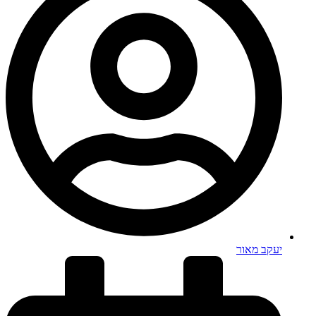
יעקב מאור