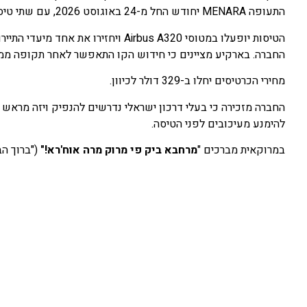
התעופה MENARA יחודש החל מ-24 באוגוסט 2026, עם שתי טיסות שבועיות שייצאו בימי שני ורביעי.
הטיסות יופעלו במטוסי Airbus A320 וי
החברה. בארקיע מציינים כי חידוש הקו התאפשר לאחר תקופה ממ
מחירי הכרטיסים יחלו ב-329 דולר לכיוון.
החברה מזכירה כי בעלי דרכון ישראלי נדרשים להנפיק ויזה מראש 
להימנע מעיכובים לפני הטיסה.
במרוקאית מברכים "
מרחבא ביק פי מרוק מרה אוח'רא!"
("ברוך הב