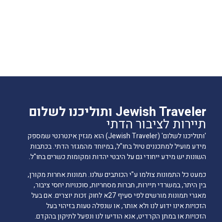
Jewish Traveler ותוליכנו לשלום
תיירות לציבור הדתי
'ותוליכנו לשלום' (Jewish Traveler) הוא מגזין אינטרנטי שמספק
מידע מועיל למתכננים טיול בחו"ל, במיוחד מהמגזר הדתי. בכתבות
השונות יש מידע ייחודי גם על היבטי יהדות ומקומות כשרים בחו"ל.
כמעט כל התמונות צולמו ע"י הכותבים שלנו. תמונות אחרות מקורן,
בין היתר, במשרדי תיירות, חברות מסחריות, סוכנויות יחסי ציבור,
מאגרי תמונות מורשים לפי סעיף 27א לחוק זכות יוצרים. אם בעל
הזכויות אינו ידוע לנו ולא אותר, או שנפלה טעות בזיהוי בעל
הזכויות או במתן הקרדיט, אנא הודיעו לנו ונפעל לתיקון בהקדם.