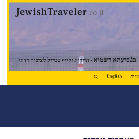
JewishTraveler
.co.il
נ
ב
סיעתא דשמיא
- תיירות ולייף סטייל לציבור הדתי
ודות
English