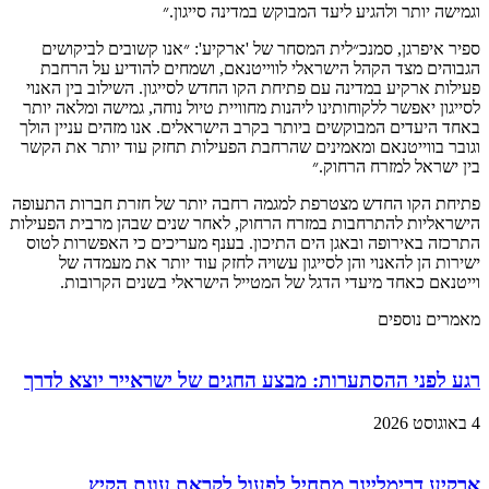
וגמישה יותר ולהגיע ליעד המבוקש במדינה סייגון.״
ספיר איפרגן, סמנכ״לית המסחר של 'ארקיע': ״אנו קשובים לביקושים
הגבוהים מצד הקהל הישראלי לווייטנאם, ושמחים להודיע על הרחבת
פעילות ארקיע במדינה עם פתיחת הקו החדש לסייגון. השילוב בין האנוי
לסייגון יאפשר ללקוחותינו ליהנות מחוויית טיול נוחה, גמישה ומלאה יותר
באחד היעדים המבוקשים ביותר בקרב הישראלים. אנו מזהים עניין הולך
וגובר בווייטנאם ומאמינים שהרחבת הפעילות תחזק עוד יותר את הקשר
בין ישראל למזרח הרחוק.״
פתיחת הקו החדש מצטרפת למגמה רחבה יותר של חזרת חברות התעופה
הישראליות להתרחבות במזרח הרחוק, לאחר שנים שבהן מרבית הפעילות
התרכזה באירופה ובאגן הים התיכון. בענף מעריכים כי האפשרות לטוס
ישירות הן להאנוי והן לסייגון עשויה לחזק עוד יותר את מעמדה של
וייטנאם כאחד מיעדי הדגל של המטייל הישראלי בשנים הקרובות.
מאמרים נוספים
רגע לפני ההסתערות: מבצע החגים של ישראייר יוצא לדרך
4 באוגוסט 2026
ארקיע דרימליינר מתחיל לפעול לקראת עונת הקיץ