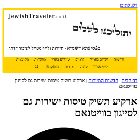
דלג לתוכן
JewishTraveler
.co.il
ותוליכנו לשלום
נ
ב
סיעתא דשמיא
- תיירות ולייף סטייל לציבור הדתי
חדשות
יעדים בחו"ל
קרוזים
טיולים בארץ
מסעדות
מלונאות
לייף סטייל
טיפים
אודות
English
דף הבית
|
חדשות התיירות
|
ארקיע תשיק טיסות ישירות גם לסייגון
בווייטנאם
ארקיע תשיק טיסות ישירות גם
לסייגון בווייטנאם