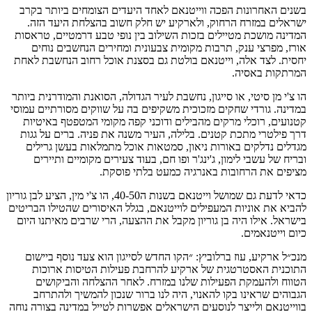
בשנים האחרונות הפכה ווייטנאם לאחד היעדים הצומחים ביותר בקרב
ישראלים במזרח הרחוק, ולארקיע יש חלק חשוב בהצלחת היעד הזה.
המדינה מושכת מטיילים בזכות השילוב בין נופי טבע דרמטיים, טראסות
אורז, מפרצי ענק, תרבות מקומית צבעונית ומחירים הנחשבים נוחים
יחסית. לצד אלה, וייטנאם בולטת גם בסצנת אוכל רחוב הנחשבת לאחת
המרתקות באסיה.
הו צ'י מן סיטי, או סייגון, נחשבת לעיר הגדולה, הסואנת והמודרנית ביותר
במדינה. גורדי שחקים מזכוכית משקיפים בה על שווקים מסורתיים עמוסי
קטנועים, רוכלי מרקים מהבילים ודוכני קפה מקומי המטפטף באיטיות
דרך פילטרי מתכת קטנים. בלילה, העיר משנה את פניה. ברים על גגות
מגדלים נדלקים באורות ניאון, סמטאות אוכל מתמלאות בעשן גרילים
ובריח של עשבי לימון, ג'ינג'ר ופו חם, בעוד צעירים מקומיים ותיירים
מציפים את הרחובות באנרגיה כמעט בלתי פוסקת.
כדאי לדעת גם שמושל וייטנאם בשנות ה40-50, הו צ'י מין, הציע לבן גוריון
להביא את אוניות המעפילים לוייטנאם, בגלל האיסורים שהטילו הבריטים
בישראל. אילו היה בן גוריון מקבל את ההצעה, הרי שרבים מאיתנו היום
כיום וייטנאמים.
מנכ״ל ארקיע, עוז ברלוביץ: ״הקו החדש לסייגון הוא צעד נוסף ביישום
התוכנית האסטרטגית של ארקיע להרחבת פעילות הטיסות ארוכות
הטווח ולהעמקת הפעילות שלנו במזרח. לאחר ההצלחה והביקושים
הגבוהים שראינו בקו להאנוי, היה לנו ברור שנכון להמשיך ולהתרחב
בווייטנאם ולייצר לנוסעים הישראלים אפשרות לטייל במדינה בצורה נוחה