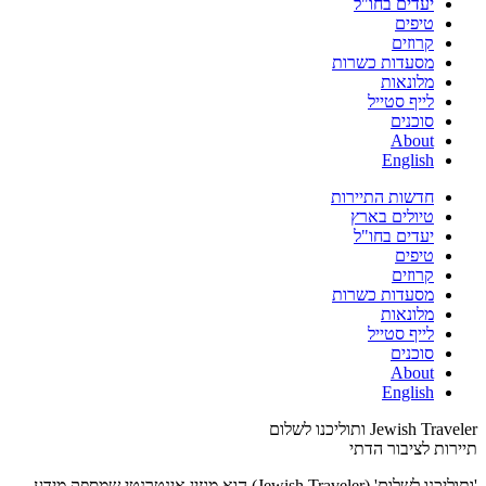
יעדים בחו"ל
טיפים
קרוזים
מסעדות כשרות
מלונאות
לייף סטייל
סוכנים
About
English
חדשות התיירות
טיולים בארץ
יעדים בחו"ל
טיפים
קרוזים
מסעדות כשרות
מלונאות
לייף סטייל
סוכנים
About
English
Jewish Traveler ותוליכנו לשלום
תיירות לציבור הדתי
'ותוליכנו לשלום' (Jewish Traveler) הוא מגזין אינטרנטי שמספק מידע