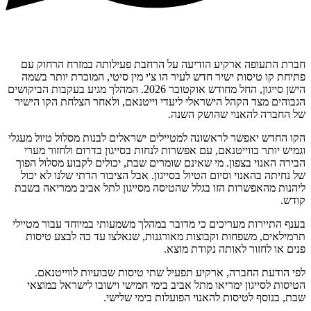
חברת התעופה ארקיע הודיעה על הרחבת פעילותה במזרח הרחוק עם
פתיחת קו טיסות ישיר חדש לעיר הו צ'י מין סיטי, המוכרת יותר בשמה
הישן סייגון, החל מחודש אוקטובר 2026. המהלך מגיע בעקבות הביקושים
הגבוהים מצד הקהל הישראלי ליעדי וייטנאם, ולאחר הצלחת הקו הישיר
של החברה להאנוי שהושק השנה.
הקו החדש יאפשר לראשונה למטיילים ישראלים לבנות מסלול טיול מעגלי
וגמיש יותר בווייטנאם, עם אפשרות לנחות בסייגון בדרום ולחזור מערי
הבירה האנוי בצפון. מי שאינם שומרים שבת, יכולים לקבוע מסלול הפוך
של נחיתה בהאנוי וסיום הטיול בסייגון. אבל הציבור הדתי שלנו לא יכול
ליהנות מהאפשרות הזו בגלל שהטיסה מסייגון לתל אביב ממריאה בשבת
קודש.
בענף התיירות מעריכים כי מדובר במהלך משמעותי במיוחד עבור מטיילי
תרמילאים, משפחות וקבוצות מאורגנות, שנאלצו עד כה לבצע טיסות
פנים או לחזור לאותה נקודת מוצא.
לפי הודעת החברה, ארקיע תפעיל שתי טיסות שבועיות לווייטנאם.
הטיסות לסייגון ימריאו מתל אביב בימי חמישי וישובו לישראל במוצאי
שבת, בנוסף לטיסות להאנוי הפועלות בימי שלישי.