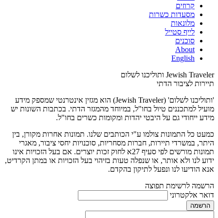
קרוזים
מסעדות כשרות
מלונאות
לייף סטייל
סוכנים
About
English
Jewish Traveler ותוליכנו לשלום
תיירות לציבור הדתי
'ותוליכנו לשלום' (Jewish Traveler) הוא מגזין אינטרנטי שמספק מידע
מועיל למתכננים טיול בחו"ל, במיוחד מהמגזר הדתי. בכתבות השונות יש
מידע ייחודי גם על היבטי יהדות ומקומות כשרים בחו"ל.
כמעט כל התמונות צולמו ע"י הכותבים שלנו. תמונות אחרות מקורן, בין
היתר, במשרדי תיירות, חברות מסחריות, סוכנויות יחסי ציבור, מאגרי
תמונות מורשים לפי סעיף 27א לחוק זכות יוצרים. אם בעל הזכויות אינו
ידוע לנו ולא אותר, או שנפלה טעות בזיהוי בעל הזכויות או במתן הקרדיט,
אנא הודיעו לנו ונפעל לתיקון בהקדם.
הרשמה לרשימת תפוצה
דואר אלקטרוני