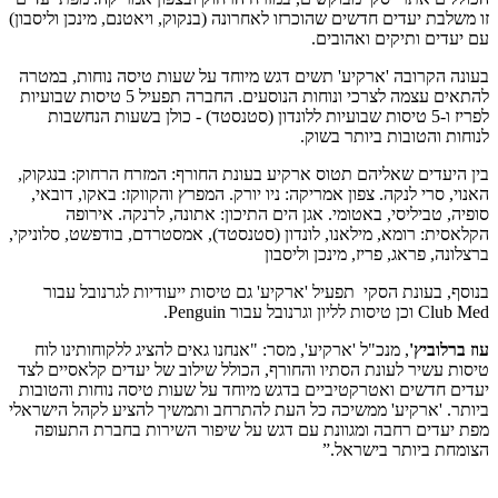
זו משלבת יעדים חדשים שהוכרזו לאחרונה (בנקוק, ויאטנם, מינכן וליסבון)
עם יעדים ותיקים ואהובים.
בעונה הקרובה 'ארקיע' תשים דגש מיוחד על שעות טיסה נוחות, במטרה
להתאים עצמה לצרכי ונוחות הנוסעים. החברה תפעיל 5 טיסות שבועיות
לפריז ו-5 טיסות שבועיות ללונדון (סטנסטד) - כולן בשעות הנחשבות
לנוחות והטובות ביותר בשוק.
בין היעדים שאליהם תטוס ארקיע בעונת החורף: המזרח הרחוק: בנגקוק,
האנוי, סרי לנקה. צפון אמריקה: ניו יורק. המפרץ והקווקז: באקו, דובאי,
סופיה, טביליסי, באטומי. אגן הים התיכון: אתונה, לרנקה. אירופה
הקלאסית: רומא, מילאנו, לונדון (סטנסטד), אמסטרדם, בודפשט, סלוניקי,
ברצלונה, פראג, פריז, מינכן וליסבון
בנוסף, בעונת הסקי תפעיל 'ארקיע' גם טיסות ייעודיות לגרנובל עבור
Club Med וכן טיסות לליון וגרנובל עבור Penguin.
עוז ברלוביץ'
, מנכ"ל 'ארקיע', מסר: "אנחנו גאים להציג ללקוחותינו לוח
טיסות עשיר לעונת הסתיו והחורף, הכולל שילוב של יעדים קלאסיים לצד
יעדים חדשים ואטרקטיביים בדגש מיוחד על שעות טיסה נוחות והטובות
ביותר. 'ארקיע' ממשיכה כל העת להתרחב ותמשיך להציע לקהל הישראלי
מפת יעדים רחבה ומגוונת עם דגש על שיפור השירות בחברת התעופה
הצומחת ביותר בישראל.”