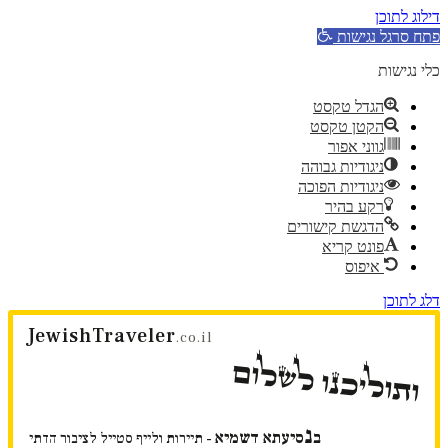
דילוג לתוכן
פתח סרגל נגישות
כלי נגישות
הגדל טקסט
הקטן טקסט
גווני אפור
ניגודיות גבוהה
ניגודיות הפוכה
רקע בהיר
הדגשת קישורים
פונט קריא
איפוס
דלג לתוכן
JewishTraveler
.co.il
ותוליכנו לשלום
נ
ב
סיעתא דשמיא
- תיירות ולייף סטייל לציבור הדתי