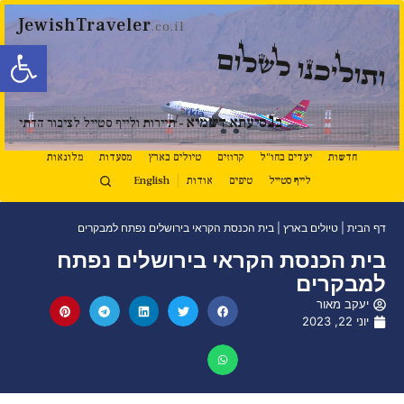
JewishTraveler
.co.il
פתח סרגל
ותוליכנו לשלום
נ
ב
סיעתא דשמיא
- תיירות ולייף סטייל לציבור הדתי
חדשות
יעדים בחו"ל
קרוזים
טיולים בארץ
מסעדות
מלונאות
לייף סטייל
טיפים
אודות
English
דף הבית
|
טיולים בארץ
|
בית הכנסת הקראי בירושלים נפתח למבקרים
בית הכנסת הקראי בירושלים נפתח
למבקרים
יעקב מאור
יוני 22, 2023