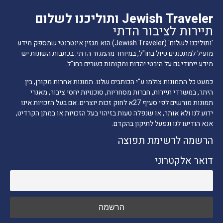
Jewish Traveler ותוליכנו לשלום
תיירות לציבור הדתי
'ותוליכנו לשלום' (Jewish Traveler) הוא מגזין אינטרנטי שמספק מידע
מועיל למתכננים טיול בחו"ל, במיוחד מהמגזר הדתי. בכתבות השונות יש
מידע ייחודי גם על היבטי יהדות ומקומות כשרים בחו"ל.
כמעט כל התמונות צולמו ע"י הכותבים שלנו. תמונות אחרות מקורן, בין
היתר, במשרדי תיירות, חברות מסחריות, סוכנויות יחסי ציבור, מאגרי
תמונות מורשים לפי סעיף 27א לחוק זכות יוצרים. אם בעל הזכויות אינו
ידוע לנו ולא אותר, או שנפלה טעות בזיהוי בעל הזכויות או במתן הקרדיט,
אנא הודיעו לנו ונפעל לתיקון בהקדם.
הרשמה לרשימת תפוצה
דואר אלקטרוני