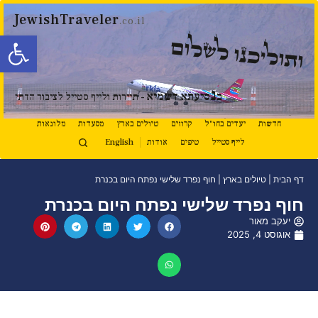
JewishTraveler
.co.il
פתח סרגל
ותוליכנו לשלום
נ
ב
סיעתא דשמיא
- תיירות ולייף סטייל לציבור הדתי
חדשות
יעדים בחו"ל
קרוזים
טיולים בארץ
מסעדות
מלונאות
לייף סטייל
טיפים
אודות
English
דף הבית
|
טיולים בארץ
|
חוף נפרד שלישי נפתח היום בכנרת
חוף נפרד שלישי נפתח היום בכנרת
יעקב מאור
אוגוסט 4, 2025