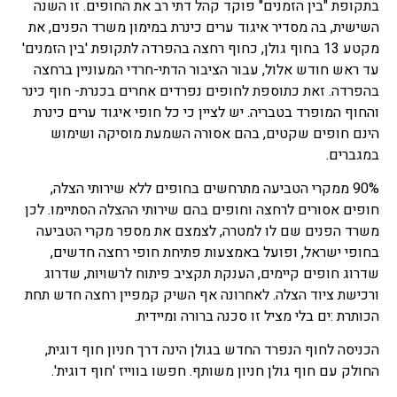
בתקופת "בין הזמנים" פוקד קהל דתי רב את החופים. זו השנה
השישית, בה מסדיר איגוד ערים כינרת במימון משרד הפנים, את
מקטע 13 בחוף גולן, כחוף רחצה בהפרדה לתקופת 'בין הזמנים'
עד ראש חודש אלול, עבור הציבור הדתי-חרדי המעוניין ברחצה
בהפרדה. זאת כתוספת לחופים נפרדים אחרים בכנרת- חוף כינר
והחוף המופרד בטבריה. יש לציין כי כל חופי איגוד ערים כינרת
הינם חופים שקטים, בהם אסורה השמעת מוסיקה ושימוש
במגברים.
90% ממקרי הטביעה מתרחשים בחופים ללא שירותי הצלה,
חופים אסורים לרחצה וחופים בהם שירותי ההצלה הסתיימו. לכן
משרד הפנים שם לו למטרה, לצמצם את מספר מקרי הטביעה
בחופי ישראל, ופועל באמצעות פתיחת חופי רחצה חדשים,
שדרוג חופים קיימים, הענקת תקציב פיתוח לרשויות, שדרוג
ורכישת ציוד הצלה. לאחרונה אף השיק קמפיין רחצה חדש תחת
הכותרת :ים בלי מציל זו סכנה ברורה ומיידית.
הכניסה לחוף הנפרד החדש בגולן הינה דרך חניון חוף דוגית,
החולק עם חוף גולן חניון משותף. חפשו בווייז 'חוף דוגית'.