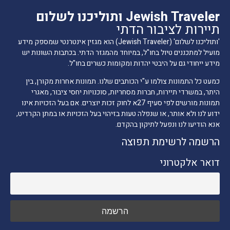
Jewish Traveler ותוליכנו לשלום
תיירות לציבור הדתי
'ותוליכנו לשלום' (Jewish Traveler) הוא מגזין אינטרנטי שמספק מידע
מועיל למתכננים טיול בחו"ל, במיוחד מהמגזר הדתי. בכתבות השונות יש
מידע ייחודי גם על היבטי יהדות ומקומות כשרים בחו"ל.
כמעט כל התמונות צולמו ע"י הכותבים שלנו. תמונות אחרות מקורן, בין
היתר, במשרדי תיירות, חברות מסחריות, סוכנויות יחסי ציבור, מאגרי
תמונות מורשים לפי סעיף 27א לחוק זכות יוצרים. אם בעל הזכויות אינו
ידוע לנו ולא אותר, או שנפלה טעות בזיהוי בעל הזכויות או במתן הקרדיט,
אנא הודיעו לנו ונפעל לתיקון בהקדם.
הרשמה לרשימת תפוצה
דואר אלקטרוני