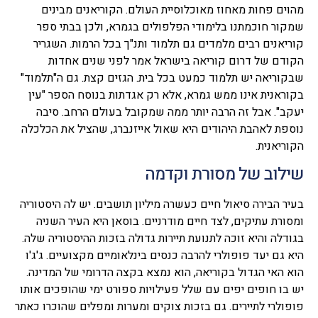
מהוים פחות מאחוז מאוכלוסיית העולם. הקוריאנים מבינים
שמקור חוכמתנו בלימודי הפלפולים בגמרא, ולכן בבתי ספר
קוריאנים רבים מלמדים גם תלמוד ותנ"ך בכל הרמות. השגריר
הקודם של דרום קוריאה בישראל אמר לפני שנים אחדות
שבקוריאה יש תלמוד כמעט בכל בית. הגזים קצת. גם ה"תלמוד"
בקוראנית אינו ממש גמרא, אלא רק אגדתות בנוסח הספר "עין
יעקב". אבל זה הרבה יותר ממה שמקובל בעולם הרחב. סיבה
נוספת לאהבת היהודים היא שאול אייזנברג, שהציל את הכלכלה
הקוריאנית.
שילוב של מסורת וקדמה
בעיר הבירה סיאול חיים כעשרה מיליון תושבים. יש לה היסטוריה
ומסורת עתיקים, לצד חיים מודרניים. בוסאן היא העיר השניה
בגודלה והיא זוכה לתנועת תיירות גדולה בזכות ההיסטוריה שלה.
היא גם יעד פופולרי להרבה כנסים בינלאומיים מקצועיים. ג'ג'ו
הוא האי הגדול בקוריאה, הוא נמצא בקצה הדרומי של המדינה.
יש בו חופים יפים עם שלל פעילויות ספורט ימי שהופכים אותו
פופולרי לתיירים. גם בזכות צוקים ומערות ומפלים שהוכרו כאתר