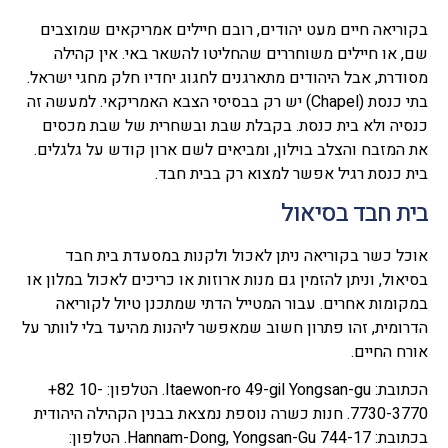
בקוריאה חיים מעט יהודים, רובם חיילים אמריקאים שמוצבים
שם, או חיילים משוחררים שהחליטו להשאר באי. אין קהילה
מסודרת, אבל היהודים מתארגנים לחגוג יחדיו חלק מחגי ישראל.
בתי כנסת (Chapel) יש רק בבסיסי הצבא האמריקאי. למעשה זה
כנסיה ולא בית כנסת. בקבלת שבת ובשחרית של שבת מכסים
את המזבח והצלב בוילון, ומביאים לשם ארון קודש על גלגלים.
בית כנסת רגיל אפשר למצוא רק בבית חבד.
בית חבד בסיאול
אוכל כשר בקוריאה ניתן לאכול ולקנות במסעדת בית חבד
בסיאול, וניתן להזמין גם מנות ארוזות או כריכים לאכול במלון או
במקומות אחרים. עבור המטייל הדתי שמתכנן טיול לקוריאה
הדרומית, זהו פתרון חשוב שמאפשר ליהנות מהיעד בלי לוותר על
אורח החיים.
הכתובת: Itaewon-ro 49-gil Yongsan-gu. הטלפון: ‎+82 10-
7730-3770. חנות כשרה נוספת נמצאת בבנין הקהילה היהודית
בכתובת: 744-17 Hannam-Dong, Yongsan-Gu. הטלפון: