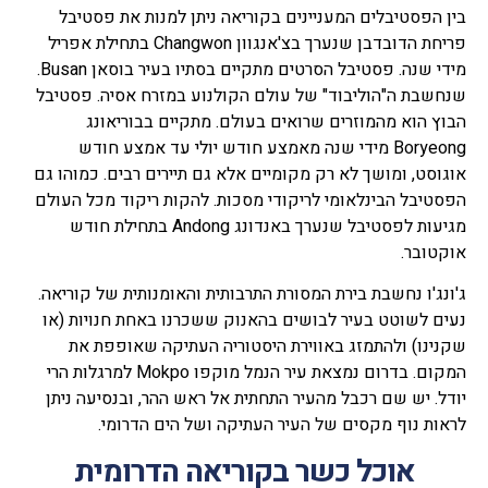
בין הפסטיבלים המעניינים בקוריאה ניתן למנות את פסטיבל
פריחת הדובדבן שנערך בצ'אנגוון Changwon בתחילת אפריל
מידי שנה. פסטיבל הסרטים מתקיים בסתיו בעיר בוסאן Busan.
שנחשבת ה"הוליבוד" של עולם הקולנוע במזרח אסיה. פסטיבל
הבוץ הוא מהמוזרים שרואים בעולם. מתקיים בבוריאונג
Boryeong מידי שנה מאמצע חודש יולי עד אמצע חודש
אוגוסט, ומושך לא רק מקומיים אלא גם תיירים רבים. כמוהו גם
הפסטיבל הבינלאומי לריקודי מסכות. להקות ריקוד מכל העולם
מגיעות לפסטיבל שנערך באנדונג Andong בתחילת חודש
אוקטובר.
ג'ונג'ו נחשבת בירת המסורת התרבותית והאומנותית של קוריאה.
נעים לשוטט בעיר לבושים בהאנוק ששכרנו באחת חנויות (או
שקנינו) ולהתמזג באווירת היסטוריה העתיקה שאופפת את
המקום. בדרום נמצאת עיר הנמל מוקפו Mokpo למרגלות הרי
יודל. יש שם רכבל מהעיר התחתית אל ראש ההר, ובנסיעה ניתן
לראות נוף מקסים של העיר העתיקה ושל הים הדרומי.
אוכל כשר בקוריאה הדרומית