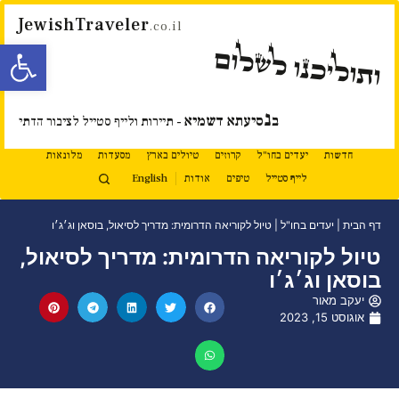
JewishTraveler
.co.il
פתח סרגל
ותוליכנו לשלום
נ
ב
סיעתא דשמיא
- תיירות ולייף סטייל לציבור הדתי
חדשות
יעדים בחו"ל
קרוזים
טיולים בארץ
מסעדות
מלונאות
לייף סטייל
טיפים
אודות
English
דף הבית
|
יעדים בחו"ל
|
טיול לקוריאה הדרומית: מדריך לסיאול, בוסאן וג׳ג׳ו
טיול לקוריאה הדרומית: מדריך לסיאול,
בוסאן וג׳ג׳ו
יעקב מאור
אוגוסט 15, 2023