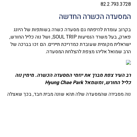
‎82.2.793.3728
המסעדה הכשרה החדשה
בקרוב עומדת להיפתח גם מסעדה כשרה בשותפות של היונג
פארק, בעל משרד הנסיעות SOUL TRIP, ושל נוה כליל החורש,
ישראלית מקומית שעובדת כמדריכת תיירים. הם זכו בברכה של
הרב שמואל אליהו מצפת להצלחת המסעדה.
רב העיר צפת מברך את יוזמי המסעדה הכשרה. מימין נוה
כליל החורש, ומשמאל Hyung Chae Park
נוה מסבירה שהמסעדה שלה תהא שונה מבית חבד, בכך שאצלה
יגישו אוכל קוריאני טיפוסי צמחוני וכשר, לעומת בית חבד
שמגיעים בעיקר אוכל יהודי לחובבי געפילטע פיש. חוץ מזה
בקוריאה יש המון מסעדות צמחוניות וטבעוניות בלי חשש
למאכלי בשר או שרצים מהים, אז גם מטיילים דתיים יכולים
להסתדר שם.