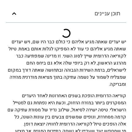
תוכן עניינים
יש יעדים שאתה מגיע אליהם כי כולם כבר היו שם, ויש יעדים
שאתה מגיע אליהם כי עוד לא הספיקו לגלות אותם באמת. טיול
לקוריאה הדרומית שייך לסוג השני. זו מדינה שמפתיעה כבר
מהרגע הראשון, לא רק ביופי שלה אלא גם ביחס החם
לישראלים, ברמת השירות הגבוהה ובתחושה שאתה דורך במקום
שמצליח לשמור על נשמה עתיקה בתוך מציאות מודרנית מהירה
ומבריקה.
קוריאה הדרומית הופכת בשנים האחרונות לאחד היעדים
המסקרנים ביותר במזרח הרחוק, וכעת היא נפתחת גם למטייל
הישראלי. טיסה ישירה לסיאול, שילוב נדיר של מסורת עתיקה עם
קדמה מסחררת, ונופים שמשנים צבעים בין עונות השנה, כל
אלה הופכים טיול לקוריאה הדרומית לחוויה יוצאת דופן.
מי שמחפש יעד שעדיין לא נשחק בתיירות המונית, אך מציע