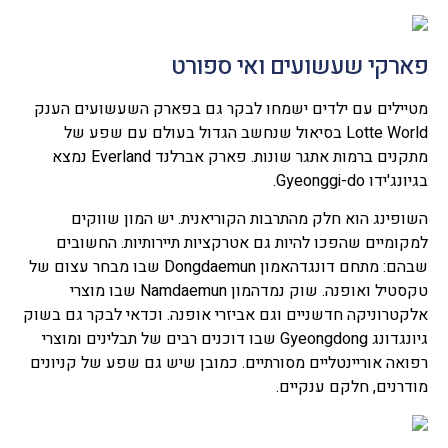
פארקי שעשועים ואי ספורט
מטיילים עם ילדים ישמחו לבקר גם בפארק השעשועים הענק
Lotte World בסיאול שנחשב הגדול בעולם עם שפע של
מתקנים ברמות אתגר שונות. פארק אברלנד Everland נמצא
בגיונג'ידו Gyeonggi-do.
השופינג הוא חלק מהתרבות הקוריאנית. יש המון שווקים
למקומיים שהפכו להיות גם אטרקציות תיירותיות. החשובים
שבהם: מתחם דונגדהאמון Dongdaemun שבו מבחר עצום של
טקסטיל ואופנה. שוק נמדהמון Namdaemun שבו מוצרי
אלקטרוניקה חדשניים וגם אביזרי אופנה. וכדאי לבקר גם בשוק
גיונגדונג Gyeongdong שבו דוכנים רבים של תבלינים ומוצרי
רפואה אוריינטליים מסורתיים. כמובן שיש גם שפע של קניונים
מודרנים, חלקם ענקיים.