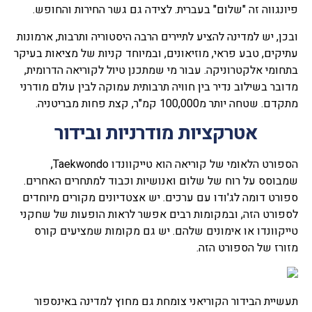
פיונגווה זה "שלום" בעברית. לצידה גם גשר החירות והחופש.
ובכן, יש למדינה להציע לתיירים הרבה היסטוריה ותרבות, ארמונות
עתיקים, טבע פראי, מוזיאונים, ובמיוחד קניות של מציאות בעיקר
בתחומי אלקטרוניקה. עבור מי שמתכנן טיול לקוריאה הדרומית,
מדובר בשילוב נדיר בין חוויה תרבותית עמוקה לבין עולם מודרני
מתקדם. שטחה יותר מ100,000 קמ"ר, קצת פחות מבריטניה.
אטרקציות מודרניות ובידור
הספורט הלאומי של קוריאה הוא טייקוונדו Taekwondo,
שמבוסס על רוח של שלום ואנושיות וכבוד למתחרים האחרים.
ספורט דומה לג'ודו עם ערכים. יש אצטדיונים מקורים מיוחדים
לספורט הזה, ובמקומות רבים אפשר לראות הופעות של שחקני
טייקוונדו או אימונים שלהם. יש גם מקומות שמציעים קורס
מזורז של הספורט הזה.
תעשיית הבידור הקוריאני צומחת גם מחוץ למדינה באינספור