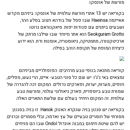
מורשת של אונסקו.
בקוריאה יש 13 אתרי מורשת עולמית של אונסקו. ביניהם מקדש
אאיינסה Haeinsa שבו פסל של בודהא חצוב בסלע ההר,
ושבעים ביתנים עם פגודות יפות. סיאקגוראם גרוטו
Seokguram Grotto הוא אתר מיוחד שבו שילבו מרתק של
ארכיטקטורה, מתמטיקה, גיאומטריה, אומנות ודת. הוא ידוע
כיצירת המופת של תקופת הזהב בסילה.
קוריאה מתנאה בנופי טבע מרהיבים. הפופולריים מביניהם
נמצאים באי ג'ג'ו. יש שם כל סוגי הטבע- איים, הרי געש, מפלים,
חופים, מערות, יערות, ופארקים גדולים. המקום זכה להגדרה של
שמורת טבע ביוספרית, פארק גיאולוגי עולמי, ומורשת טבע
עולמית. זה המקום היחיד בעולם עם שלשת התארים האלה.
בקוריאה יש סגנון בניה שנקרא האנוק Hanok. זו בניה בסגנון
מסורתי של חומרים טבעיים של עץ ואדמה, ובלי מסמרים וברגים.
יש להם שיטת חימום במבנה אונדול Ondol שבו הם מניחים