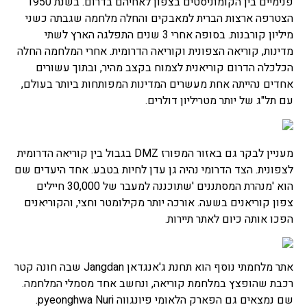
פנימיים בין הקומוניסטים בצפון לאחיהם בדרום. בשנת 1950
הצטרפה ארצות הברית למאבקים והחלה מלחמה שגבתה כשני
מיליון קורבנות. בסופה אחרי 3 שנים התפלגה הארץ לשתי
מדינות, קוריאה הצפונית וקוריאה הדרומית. אחרי המלחמה החלה
הכלכלה הדרום קוריאנית לצמוח בקצב מהיר, ובתוך עשורים
אחדים נהייתה אחת מעשרים המדינות המפותחות ביותר בעולם,
עם תל"ג של יותר מטריליון דולרים.
מעניין לבקר גם באזור המפורז DMZ בגבול בין קוריאה הדרומית
לצפונית. הצד הדרומי נהיה גן עדן לחיות בטבע. אחד היעדים שם
הוא 'מנהרת המסתננים 'שתוכננה למעבר של 30,000 חיילים
צפון קוריאנים בשעה. אורכה יותר מקילומטר וחצי, והקוריאנים
הפכו אותה כיום לאתר תיירות.
אתר מלחמתי נוסף הוא תחנת ג'אנגדאן Jangdan שבה חונה קטר
רכבת שהופצץ במלחמת קוריאה, ונחשב אחד מסמלי המלחמה.
שם נמצאים גם הפארק הלאומי פיונגווה pyeonghwa Nuri.