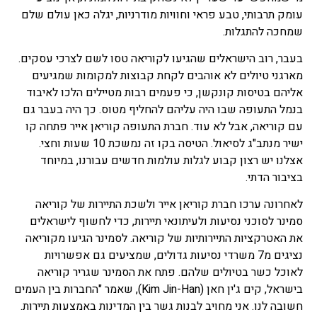
עומק תרבותי, טבע פראי וחוויות מודרניות, יגלה כאן עולם שלם
שמחכה להתגלות.
בעבר, רוב הישראלים שהגיעו לקוריאה טסו לשם לצרכי עסקים.
מארגני טיולים לא אוהבים לקחת קבוצות למקומות שמגיעים
אליהם בטיסות קונקשן, כי פעמים רבות מטיילים הלכו לאיבוד
בנמל התעופה שבו היה עליהם להחליף מטוס. כך היה בעבר גם
עם קוריאה, אבל לא עוד. חברת התעופה קוריאן אייר פתחה קו
ישיר מנתב"ג לסיאול. הטיסה בקו זה נמשכת 10 שעות וחצי.
אצלנו יש רצון קבוע לגלות עולמות חדשים עבורנו, במיוחד
בציבור הדתי.
לאחרונה ערכו חברת קוריאן אייר ולשכת התיירות של קוריאה
סמינר לסוכני נסיעות ולעיתונאי תיירות, כדי לחשוף לישראלים
את האטרקציות התיירותיות של קוריאה. לסמינר הגיעו מקוריאה
נציגים מ7 משרדי נסיעות גדולים, שמציעים גם אפשרויות
לאוכל כשר בטיולים שלהם. פתח את הסמינר שגריר קוריאה
בישראל, קים ג'ין חאן (Kim Jin-Han), שאמר "החברות בין העמים
חשובה לנו. אני מחויב לבנות גשר בין המדינות באמצעות תיירות.