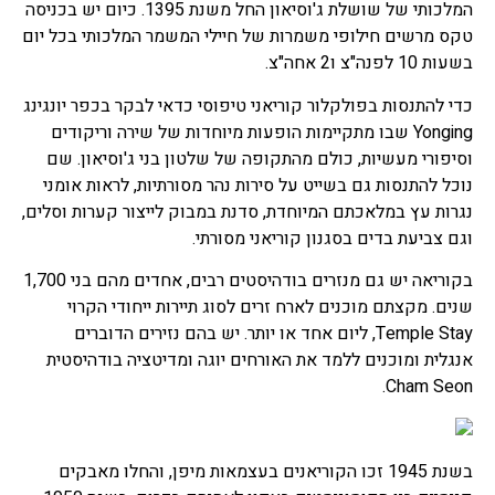
המלכותי של שושלת ג'וסיאון החל משנת 1395. כיום יש בכניסה
טקס מרשים חילופי משמרות של חיילי המשמר המלכותי בכל יום
בשעות 10 לפנה"צ ו2 אחה"צ.
כדי להתנסות בפולקלור קוריאני טיפוסי כדאי לבקר בכפר יונגינג
Yonging שבו מתקיימות הופעות מיוחדות של שירה וריקודים
וסיפורי מעשיות, כולם מהתקופה של שלטון בני ג'וסיאון. שם
נוכל להתנסות גם בשייט על סירות נהר מסורתיות, לראות אומני
נגרות עץ במלאכתם המיוחדת, סדנת במבוק לייצור קערות וסלים,
וגם צביעת בדים בסגנון קוריאני מסורתי.
בקוריאה יש גם מנזרים בודהיסטים רבים, אחדים מהם בני 1,700
שנים. מקצתם מוכנים לארח זרים לסוג תיירות ייחודי הקרוי
Temple Stay, ליום אחד או יותר. יש בהם נזירים הדוברים
אנגלית ומוכנים ללמד את האורחים יוגה ומדיטציה בודהיסטית
Cham Seon.
בשנת 1945 זכו הקוריאנים בעצמאות מיפן, והחלו מאבקים