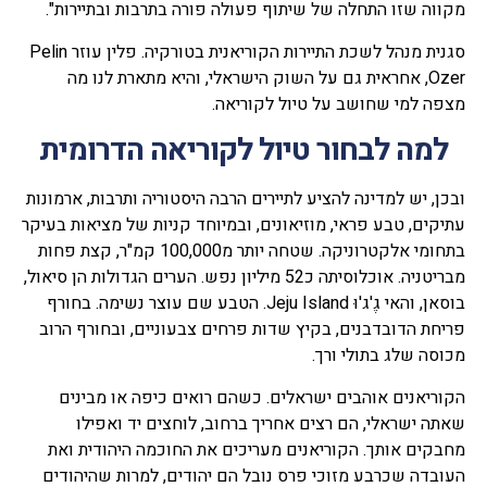
מקווה שזו התחלה של שיתוף פעולה פורה בתרבות ובתיירות".
סגנית מנהל לשכת התיירות הקוריאנית בטורקיה. פלין עוזר Pelin
Ozer, אחראית גם על השוק הישראלי, והיא מתארת לנו מה
מצפה למי שחושב על טיול לקוריאה.
למה לבחור טיול לקוריאה הדרומית
ובכן, יש למדינה להציע לתיירים הרבה היסטוריה ותרבות, ארמונות
עתיקים, טבע פראי, מוזיאונים, ובמיוחד קניות של מציאות בעיקר
בתחומי אלקטרוניקה. שטחה יותר מ100,000 קמ"ר, קצת פחות
מבריטניה. אוכלוסיתה כ52 מיליון נפש. הערים הגדולות הן סיאול,
בוסאן, והאי גֶ'ג'וּ Jeju Island. הטבע שם עוצר נשימה. בחורף
פריחת הדובדבנים, בקיץ שדות פרחים צבעוניים, ובחורף הרוב
מכוסה שלג בתולי ורך.
הקוריאנים אוהבים ישראלים. כשהם רואים כיפה או מבינים
שאתה ישראלי, הם רצים אחריך ברחוב, לוחצים יד ואפילו
מחבקים אותך. הקוריאנים מעריכים את החוכמה היהודית ואת
העובדה שכרבע מזוכי פרס נובל הם יהודים, למרות שהיהודים