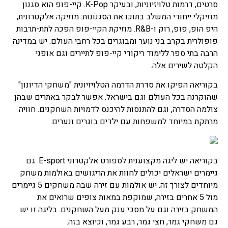
סרטים, דרמות טלויזיוניות, ובעיקר K-Pop. קיי-פופ הוא סגנון
מוזיקלי ייחודי המשלב בתוכו את הסגנונות: מוזיקה אלקטרונית,
היפ הופ, פופ, רוק ו-R&B. מוזיקת הקיי-פופ הפכה לתת-תרבות
פופולרית בקרב בני נוער ומבוגרים בכל רחבי העולם. יש במדינה
הרבה בתי ספר ללימוד ריקודי קיי-פופ לתיירים וגם אופני
הקלטה לשירים אלה.
בקוריאה הפיקו את סדרת הדרמה הטלויזיונית "משחקי הדיונון"
שהוקרנה בכל העולם וגם בישראל. אפשר לבקר באתרים שבהן
צולמה הסדרה, וגם להתנסות להיכנס לדמויות השחקנים. חוויה
מרתקת במיוחד למשפחות עם ילדים בוגרים ונערים.
בקוריאה יש ליגה מקצוענית לספורט אלקטרוני E-sport. גם
גיימרים ישראלים יכולים לחוות את הריגושים באולמות משחק
מיוחדים לצורך זה. יש אולמות עם זירה שבה משחקים 5 גיימרים
מול 5 אחרים בזירה, שמוקפת במאות צופים שרואים את
המשחק בזירה וגם על מסכי ענק מעל השחקנים. בליגה זו יש
גם משחקי גמר, חצי גמר, רבע גמר, וכיוצא בזה.