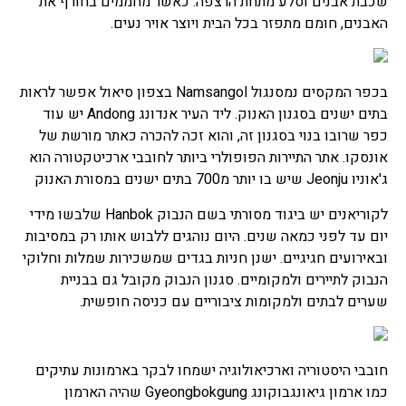
שכבת אבנים וסלע מתחת הרצפה. כאשר מחממים בחורף את
האבנים, חומם מתפזר בכל הבית ויוצר אויר נעים.
בכפר המקסים נמסנגול Namsangol בצפון סיאול אפשר לראות
בתים ישנים בסגנון האנוק. ליד העיר אנדונג Andong יש עוד
כפר שרובו בנוי בסגנון זה, והוא זכה להכרה כאתר מורשת של
אונסקו. אתר התיירות הפופולרי ביותר לחובבי ארכיטקטורה הוא
ג'אוניו Jeonju שיש בו יותר מ700 בתים ישנים במסורת האנוק
לקוריאנים יש ביגוד מסורתי בשם הנבוק Hanbok שלבשו מידי
יום עד לפני כמאה שנים. היום נוהגים ללבוש אותו רק במסיבות
ובאירועים חגיגיים. ישנן חניות בגדים שמשכירות שמלות וחלוקי
הנבוק לתיירים ולמקומיים. סגנון הנבוק מקובל גם בבניית
שערים לבתים ולמקומות ציבוריים עם כניסה חופשית.
חובבי היסטוריה וארכיאולוגיה ישמחו לבקר בארמונות עתיקים
כמו ארמון גיאונגבוקונג Gyeongbokgung שהיה הארמון