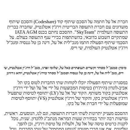
חברת אל על חתמה על הסכם שיתוף קוד (Codeshare) והסכם שיתוף
מועדונים עם חברת התעופה הבריטית וירג'ין אטלנטיק, שחברה בברית
התעופה העולמית "SkyTeam". ההסכם נחתם בכנס IATA AGM
שמתקיים השבוע בדובאי, בהשתתפות בכירי ענף התעופה בעולם. על
הסכמי שיתוף הפעולה חתמו מנכ"לית אל על, דינה בן טל גננסיה ומנכ"ל
וירג'ין אטלנטיק העולמית, שי וייס.
מימין: סמנכ"ל מסחר וקשרים תעופתיים באל על, שלומי זפרני, מנכ"ל וירג'ין אטלנטיק, שי
וייס, מנכ"לית אל על, דינה בן טל גננסיה וסמנכ"ל מסחר בוירג'ין אטלנטיק, יוהא ג׳רווינן
במסגרת שיתוף הפעולה יוכלו לקוחות שתי החברות לטוס בקו תל
אביב-לונדון (הית'רו) בטיסות המבוצעות על ידי אל על ועל ידי וירג'ין
אטלנטיק בקוד משותף. הקוד של אל על (LY) יתווסף לטיסות שתפעיל
וירג'ין אטלנטיק בקו, והקוד של וירג'ין אטלנטיק (VS) יתווסף לטיסות
שמופעלות על ידי חברת אל על בקו.
ההסכם מעניק יתרונות לשתי חברות התעופה, וגם לנו, הנוסעים. ראשית,
גמישות רבה יותר בבחירת שעות המראה מנתב"ג ללונדון. שנית, נוכל
לקנות כרטיס טיסה של אל על, ולעלות על טיסת וירג'ין, וכן להפך.
שלישית, אם אנו חברי מועדון 'הנוסע המתמיד' של שתי החברות, נוכל