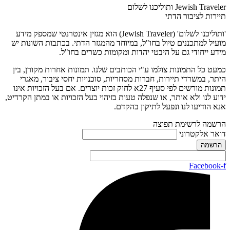
Jewish Traveler ותוליכנו לשלום
תיירות לציבור הדתי
'ותוליכנו לשלום' (Jewish Traveler) הוא מגזין אינטרנטי שמספק מידע
מועיל למתכננים טיול בחו"ל, במיוחד מהמגזר הדתי. בכתבות השונות יש
מידע ייחודי גם על היבטי יהדות ומקומות כשרים בחו"ל.
כמעט כל התמונות צולמו ע"י הכותבים שלנו. תמונות אחרות מקורן, בין
היתר, במשרדי תיירות, חברות מסחריות, סוכנויות יחסי ציבור, מאגרי
תמונות מורשים לפי סעיף 27א לחוק זכות יוצרים. אם בעל הזכויות אינו
ידוע לנו ולא אותר, או שנפלה טעות בזיהוי בעל הזכויות או במתן הקרדיט,
אנא הודיעו לנו ונפעל לתיקון בהקדם.
הרשמה לרשימת תפוצה
דואר אלקטרוני
Facebook-f