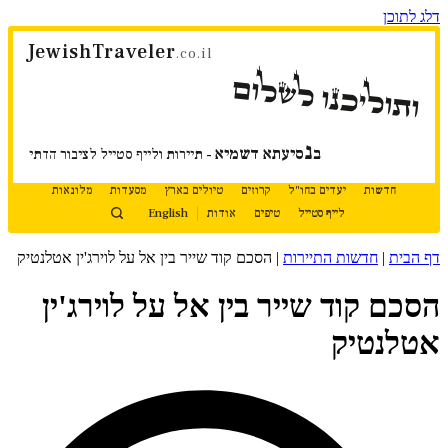
דלג לתוכן
JewishTraveler
.co.il
ותוליכנו לשלום
נ
ב
סיעתא דשמיא
- תיירות ולייף סטייל לציבור הדתי
חדשות
יעדים בחו"ל
קרוזים
טיולים בארץ
מסעדות
מלונאות
לייף סטייל
טיפים
אודות
English
דף הבית
|
חדשות התיירות
|
הסכם קוד שייר בין אל על לוירג'ין אטלנטיק
הסכם קוד שייר בין אל על לוירג'ין
אטלנטיק