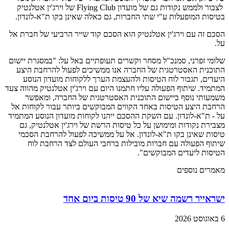
לצבור ולממש נקודות גם של מועדון Flying Club של וירג'ין אטלנטיק
בטיסות המופעלות ע"י שתי החברות, גם כאלה שאינן בקו ת"א-לונדון.
הסכם זה עם וירג'ין אטלנטיק הוא הסכם קוד שייר הרביעי של חברת אל
על.
שלומי זפרני, סמנכ"ל מסחר וקשרים תעופתיים באל על: "במסגרת יישום
התוכנית האסטרטגית של החברה אנו ממשיכים לפעול להרחבת היצע
היעדים, תגבור לוח הטיסות ולהעצמת הערך ללקוחות מועדון הנוסע
המתמיד. שיתוף הפעולה עליו חתמנו היום עם וירג'ין אטלנטיק מהווה צעד
משמעותי נוסף ביישום התוכנית האסטרטגית של החברה, ומאפשר
הרחבת היצע הטיסות באחד הקווים המבוקשים ביותר עבור לקוחות אל
על - ת"א-לונדון. עם השקת ההסכם ייהנו לקוחות מועדון הנוסע המתמיד
מצבירת נקודות ומימושן על כל טיסות הרשת של וירג'ין אטלנטיק, גם
טיסות שאינן בקו ת"א-לונדון. אל על ממשיכה לפעול להרחבת הסכמי
שיתוף הפעולה עם חברות מובילות ברחבי העולם לצד הרחבת לוח
הטיסות ליעדים המבוקשים".
מאמרים נוספים
ישראייר רשמה שיא של 90 טיסות ביום אחד
6 באוגוסט 2026