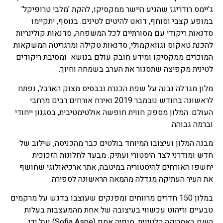
ג'יימס רודריגז שהגיע היישר ממקסיקו, להקת 'מלבי טרופיקל'
במופע קצבי וסוחף, דואט להיטים לטינים. בנוסף, יתקיימו
סדנאות ריקודי עם מסורתיים לכל המשפחה, סדנאות קולינריות
להכנת טאקוס וגוואקמולי, סדנאות טקילה ומרגריטה המשקאות
המוכרים ממקסיקו ומידע חובק עולם בנושא ומסיבת ריקודים
לטינית מקפיצה שתסגור את הערב בשמחה וחיוך.
מלון מגדלה נבנה על שפת הכנרת ובבסיס מצוק הארבל, נפתח
לראשונה בחודש נובמבר 2019 ואירח אורחים רבים מרחבי
העולם. המלון מספק חווית חופשה אולטימטיבית, בסגנון ייחודי
וברמה גבוהה.
מבנה המלון ועיצובו המיוחד בולטים כבר מהכניסה, שילוב של
חדש ומודרני לצד היסטורי ועתיק. מבעד לחלונות הזכוכית
יחשפו האורחים להיסטוריה במיטבה, אתר ארכיאולוגי שחושף
את העיר העתיקה מגדלה מהמאה הראשונה לספירה.
במלון 150 חדרים מרווחים ומפנקים שעוצבו בדגש על מרקמים
טבעיים וריהוט עכשווי בעיצובה של אחת מהמעצבות בעלות
השם באמריקה הלטינית, סופיה אספ (Sofia Aspe) ועל ידי