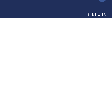
ניווט מהיר
חדשות התיירות
טיולים בארץ
יעדים בחו"ל
טיפים
קרוזים
מסעדות כשרות
מלונאות
לייף סטייל
סוכנים
About