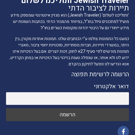
Jewish Traveler ותוליכנו לשלום
תיירות לציבור הדתי
'ותוליכנו לשלום' (Jewish Traveler) הוא מגזין אינטרנטי שמספק מידע
מועיל למתכננים טיול בחו"ל, במיוחד מהמגזר הדתי. בכתבות השונות יש
מידע ייחודי גם על היבטי יהדות ומקומות כשרים בחו"ל.
כמעט כל התמונות צולמו ע"י הכותבים שלנו. תמונות אחרות מקורן, בין
היתר, במשרדי תיירות, חברות מסחריות, סוכנויות יחסי ציבור, מאגרי
תמונות מורשים לפי סעיף 27א לחוק זכות יוצרים. אם בעל הזכויות אינו
ידוע לנו ולא אותר, או שנפלה טעות בזיהוי בעל הזכויות או במתן הקרדיט,
אנא הודיעו לנו ונפעל לתיקון בהקדם.
הרשמה לרשימת תפוצה
דואר אלקטרוני