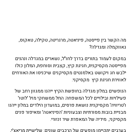
מה הקשר בין פייסטה, פיניאטה, מרגריטה, טקילה, טאקוס,
גאווקמלה ומגדלה?
במקום לעמוד בתורים בדרך לחו"ל, נשארים במגדלה ונהנים
מפייסטה מקסיקנית, חגיגת קיץ, קצבית וסוחפת, המלון כולו
ילבש חג ויקושט באלמנטים מקסיקנים שיכניסו את האורחים
לאווירת חגיגת קיץ מקסיקני.
הנופשים במלון מגדלה בחופשת הקיץ ייהנו ממגוון רחב של
פעילויות ובילויים לכל המשפחה: החל ממשחקי מזל 'לוטו'
ו'טריוויה' מקסיקנית נושאת פרסים, במועדון הילדים במלון ייהנו
מבניית בובות מסורתיות וצבעוניות 'הפיניאטה' ומאיפור פנים
מקסיקני, מידיה של המאפרת שיר זנזורי.
בערבים יתקיימו מופעים של הרכבים שונים: שלישיית מריאצ'י,