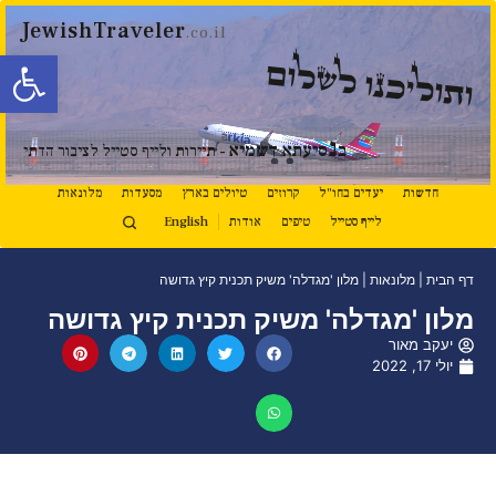
JewishTraveler
.co.il
פתח סרגל
ותוליכנו לשלום
נ
ב
סיעתא דשמיא
- תיירות ולייף סטייל לציבור הדתי
חדשות
יעדים בחו"ל
קרוזים
טיולים בארץ
מסעדות
מלונאות
לייף סטייל
טיפים
אודות
English
דף הבית
|
מלונאות
|
מלון 'מגדלה' משיק תכנית קיץ גדושה
מלון 'מגדלה' משיק תכנית קיץ גדושה
יעקב מאור
יולי 17, 2022