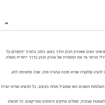
נשים שאהרון הכהן התיך באש. כתוב בתורה "וַיִּתְפָּרְקוּ כָּל
ָם, וַיָּצַר אוֹתוֹ בַּחֶרֶט" (שמות לב/4). גם בימינו ממשיכה מעצבת התכשיטים שירלי מרסר ווד את המסורת של אהרון הכהן בדרך ייחודית משלה.
 להציג קולקציה שהיא מכנה טהורה וזכה, שכה מתאימה לחג
ן העולמות השונים הוא שמוביל אותה בעיצוב. כל תכשיט שהיא יוצרת
אהבה לאמנות שבטית, סמלים עתיקים ודפוסים אפריקאים. כל תכשיט