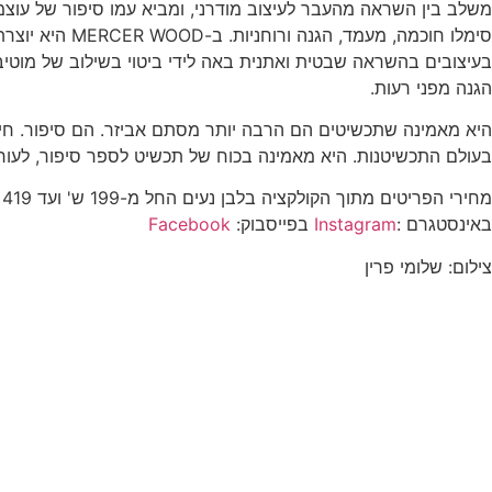
משלב בין השראה מהעבר לעיצוב מודרני, ומביא עמו סיפור של עו
סימלו חוכמה,
בעיצובים בהשראה שבטית ואתנית באה לידי ביטוי בשילוב של מוטיב
הגנה מפני רעות.
‎היא מאמינה שתכשיטים הם הרבה יותר מסתם אביזר. הם סיפור. חיב
בעולם התכשיטנות. ‎היא מאמינה בכוח של תכשיט לספר סיפור, לעורר רגש ולהפוך לסמל של עוצמה, מסע חיבור פנימי וביטוי אישי.
מחירי הפריטים מתוך הקולקציה בלבן נעים החל מ-199 ש' ועד 419 ש'. ניתן לקנות בחנות של שירלי מרסר ווד ברחוב דיזינגוף 167 בת"א, ובאתר האינטרנט :
באינסטגרם :
Instagram
בפייסבוק:
Facebook
צילום: שלומי פרין