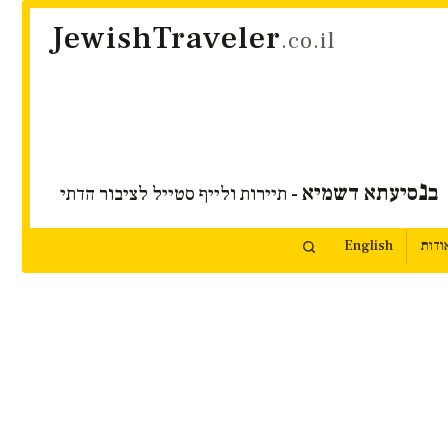
JewishTraveler
.co.il
נ
ב
סיעתא דשמיא
- תיירות ולייף סטייל לציבור הדתי
ודות
English