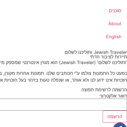
סוכנים
About
English
Jewish Traveler ותוליכנו לשלום
תיירות לציבור הדתי
'ותוליכנו לשלום' (Jewish Traveler) הוא מגזין אינטרנטי שמספק מידע מועיל למתכננים טיול בחו"ל, במיוחד מהמגזר הדתי. בכתבות השונות יש מידע ייחודי גם על היבטי יהדות ומקומות כשרים בחו"ל.
הזכויות אינו ידוע לנו ולא אותר, או שנפלה טעות בזיהוי בעל הזכויות 
הרשמה לרשימת תפוצה
דואר אלקטרוני