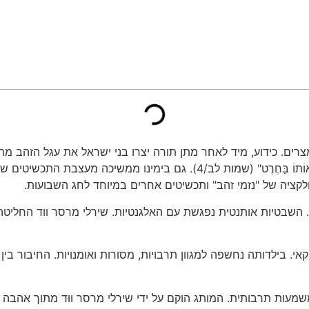
ם. כידוע, מיד לאחר מתן תורה יצרו בני ישראל את עגל הזהב מתכשיטי 
הָעָם אֶת נִזְמֵי הַזָּהָב אֲשֶׁר בְּאָזְנֵיהֶם וַיָּבִיאוּ אֶל אַהֲרֹן. וַיִּקַּח מִיָּד
ולקציה של "נזמי זהב" ותכשיטים אחרים במיוחד לחג השבועות.
השבטיות אותנטית נפגשת עם האלגנטיות. שירלי מרסר ווד החליטה
אי. בילדותה נחשפה למגוון תרבויות, מסורות ואומנויות. החיבור בי
 עיצוב ומשמעות תרבותית. המותג הוקם על ידי שירלי מרסר ווּד מתוך 