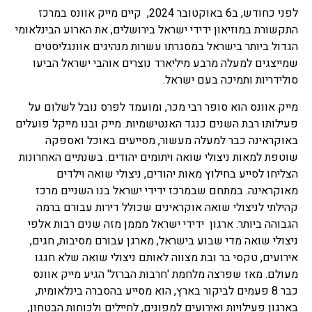
לפני כחודש, ב6 באוקטובר 2024, קיים מייק אוונס במרכז
התקשורת במוזיאון ידידי ישראל בירושלים, את הארוע הבינלאומי
הגדול ביותר בישראל במסגרתו עשרות מנהיגים אוונגליסטים
שמייצגים למעלה מרבע מיליארד נוצרים אוהבי ישראל הביעו
סולידריות ותמיכה בעם ישראל.
מייק אוונס הוא סופר רבי מכר, ומועמד לפרס נובל לשלום על
פעילותו רבת השנים כנגד האנטישמיות. מייק ובנו מייקל פועלים
באוקראינה כבר למעלה מעשור, מסייעים באוכל ואספקה
שוטפת למאות ניצולי שואה ויתומים יהודים. בשנתיים האחרונות
הצליחו לסייע בחילוץ מאות יהודים, ניצולי שואה וילדים
מאוקראינה. במתחם שבמרכז ידידי ישראל בנו השניים מרכז
קהילתי לניצולי שואה אוקראינים שכולל דירות עבורם ברמה
הגבוהה ביותר. ארגון ידידי ישראל מממן מזה שנים רבות אלפי
ניצולי שואה מדי שבוע בישראל, מארגן עבורם מסיבות, חגים,
אירועים, טקסי בר ובת מצווה לאותם ניצולי שואה שלא חגגו
מעולם. מאז שפרצה מלחמת 'חרבות הברזל' הגיע מייק אוונס
כבר 8 פעמים לביקור בארץ, הוא מסייע בהסברה בינלאומית,
בארגון פעילויות ואירועים למפונים, לחיילים ולכוחות הבטחון,