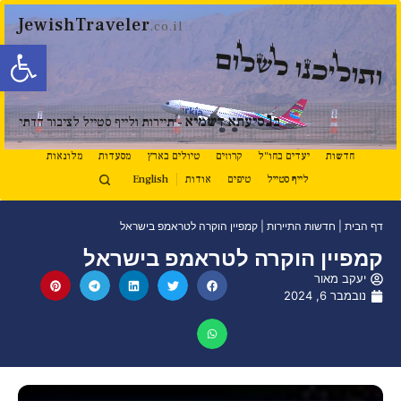
JewishTraveler
.co.il
פתח סרגל
ותוליכנו לשלום
נ
ב
סיעתא דשמיא
- תיירות ולייף סטייל לציבור הדתי
חדשות
יעדים בחו"ל
קרוזים
טיולים בארץ
מסעדות
מלונאות
לייף סטייל
טיפים
אודות
English
דף הבית
|
חדשות התיירות
|
קמפיין הוקרה לטראמפ בישראל
קמפיין הוקרה לטראמפ בישראל
יעקב מאור
נובמבר 6, 2024