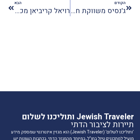
הקודם
הבא
ג'נסיס משווקת חבילות סקי כשרות
רויאל קריביאן מכשירה מטבחים בחלק מאוניותיה
Jewish Traveler ותוליכנו לשלום
תיירות לציבור הדתי
'ותוליכנו לשלום' (Jewish Traveler) הוא מגזין אינטרנטי שמספק מידע
מועיל למתכננים טיול בחו"ל, במיוחד מהמגזר הדתי. בכתבות השונות יש