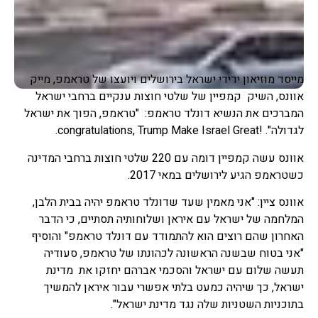
מייסד מוזיאון ידידי ישראל בירושלים ויועצו של טראמפ, מייק
אוונס, השיק קמפיין של שלטי חוצות ענקיים ברחבי ישראל
המברכים את הנשיא דונלד טראמפ: "טראמפ, הפוך את ישראל
לגדולה". !congratulations, Trump Make Israel Great.
אוונס עשה קמפיין דומה עם 220 שלטי חוצות ברחבי המדינה
כשטראמפ הגיע לירושלים במאי 2017.
אוונס ציין: "אני מאמין שעד שדונלד טראמפ יהיה בבית הלבן,
המלחמה של ישראל עם איראן ושלוחותיה תסתיים, כי הדבר
האחרון שהם רוצים הוא להתמודד עם דונלד טראמפ" והוסיף
"אני בטוח שבשנה הראשונה לכהונתו של טראמפ, סעודיה
תעשה שלום עם ישראל והסכמי אברהם יחזקו את מדינת
ישראל, כך שיהיה כמעט בלתי אפשרי עבור איראן להמשיך
בתוכניות השטניות שלה נגד מדינת ישראל".