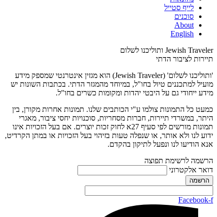
לייף סטייל
סוכנים
About
English
Jewish Traveler ותוליכנו לשלום
תיירות לציבור הדתי
'ותוליכנו לשלום' (Jewish Traveler) הוא מגזין אינטרנטי שמספק מידע
מועיל למתכננים טיול בחו"ל, במיוחד מהמגזר הדתי. בכתבות השונות יש
מידע ייחודי גם על היבטי יהדות ומקומות כשרים בחו"ל.
כמעט כל התמונות צולמו ע"י הכותבים שלנו. תמונות אחרות מקורן, בין
היתר, במשרדי תיירות, חברות מסחריות, סוכנויות יחסי ציבור, מאגרי
תמונות מורשים לפי סעיף 27א לחוק זכות יוצרים. אם בעל הזכויות אינו
ידוע לנו ולא אותר, או שנפלה טעות בזיהוי בעל הזכויות או במתן הקרדיט,
אנא הודיעו לנו ונפעל לתיקון בהקדם.
הרשמה לרשימת תפוצה
דואר אלקטרוני
Facebook-f