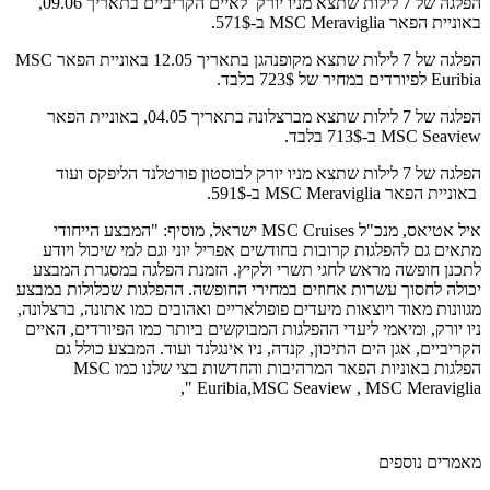
הפלגה של 7 לילות שתצא מניו יורק לאיים הקריביים בתאריך 09.06,
באוניית הפאר MSC Meraviglia ב-571$.
הפלגה של 7 לילות שתצא מקופנהגן בתאריך 12.05 באוניית הפאר MSC
Euribia לפיורדים במחיר של 723$ בלבד.
הפלגה של 7 לילות שתצא מברצלונה בתאריך 04.05, באוניית הפאר
MSC Seaview ב-713$ בלבד.
הפלגה של 7 לילות שתצא מניו יורק לבוסטון פורטלנד הליפקס ועוד
באוניית הפאר MSC Meraviglia ב-591$.
איל אטיאס, מנכ"ל MSC Cruises ישראל, מוסיף: "המבצע הייחודי
מתאים גם להפלגות קרובות בחודשים אפריל יוני וגם למי שיכול ויודע
לתכנן חופשה מראש לחגי תשרי ולקיץ. הזמנת הפלגה במסגרת המבצע
יכולה לחסוך עשרות אחוזים במחירי החופשה. ההפלגות שכלולות במבצע
מגוונות מאוד ויוצאות מיעדים פופולאריים ואהובים כמו אתונה, ברצלונה,
ניו יורק, ומיאמי ליעדי ההפלגות המבוקשים ביותר כמו הפיורדים, האיים
הקריביים, אגן הים התיכון, קנדה, ניו אינגלנד ועוד. המבצע כולל גם
הפלגות באוניות הפאר המרהיבות והחדשות בצי שלנו כמו MSC
Euribia,MSC Seaview , MSC Meraviglia ",
מאמרים נוספים