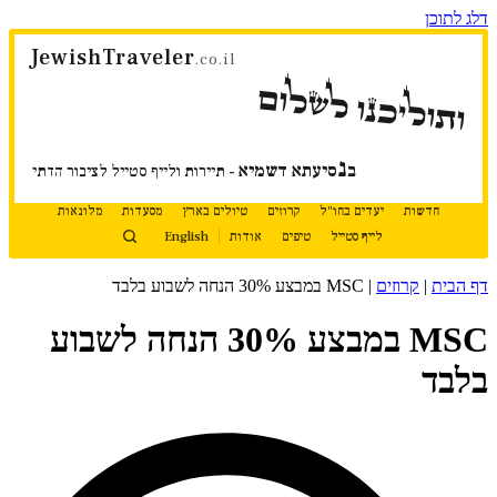
דלג לתוכן
JewishTraveler
.co.il
ותוליכנו לשלום
נ
ב
סיעתא דשמיא
- תיירות ולייף סטייל לציבור הדתי
חדשות
יעדים בחו"ל
קרוזים
טיולים בארץ
מסעדות
מלונאות
לייף סטייל
טיפים
אודות
English
דף הבית
|
קרוזים
|
MSC במבצע 30% הנחה לשבוע בלבד
MSC במבצע 30% הנחה לשבוע
בלבד