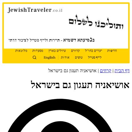
דלג
JewishTraveler
לתוכן
.co.il
ותוליכנו לשלום
נ
ב
סיעתא דשמיא
- תיירות ולייף סטייל לציבור הדתי
חדשות
יעדים בחו"ל
קרוזים
טיולים בארץ
מסעדות
מלונאות
לייף סטייל
טיפים
אודות
English
דף הבית
|
קרוזים
|
אושיאניה תעגון גם בישראל
אושיאניה תעגון גם בישראל