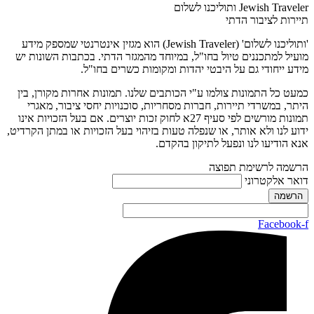
Jewish Traveler ותוליכנו לשלום
תיירות לציבור הדתי
'ותוליכנו לשלום' (Jewish Traveler) הוא מגזין אינטרנטי שמספק מידע
מועיל למתכננים טיול בחו"ל, במיוחד מהמגזר הדתי. בכתבות השונות יש
מידע ייחודי גם על היבטי יהדות ומקומות כשרים בחו"ל.
כמעט כל התמונות צולמו ע"י הכותבים שלנו. תמונות אחרות מקורן, בין
היתר, במשרדי תיירות, חברות מסחריות, סוכנויות יחסי ציבור, מאגרי
תמונות מורשים לפי סעיף 27א לחוק זכות יוצרים. אם בעל הזכויות אינו
ידוע לנו ולא אותר, או שנפלה טעות בזיהוי בעל הזכויות או במתן הקרדיט,
אנא הודיעו לנו ונפעל לתיקון בהקדם.
הרשמה לרשימת תפוצה
דואר אלקטרוני
Facebook-f