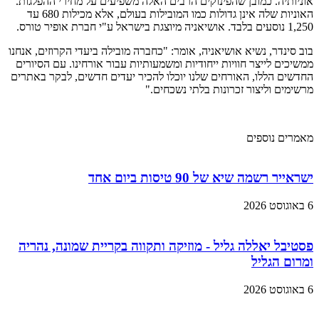
אוניותיה. כמובן שהפינוקים הרבים האלה משפיעים על מחירי ההפלגות.
האוניות שלה אינן גדולות כמו המובילות בעולם, אלא מכילות 680 עד
1,250 נוסעים בלבד. אושיאניה מיוצגת בישראל ע"י חברת אופיר טורס.
בוב סינדר, נשיא אושיאניה, אומר: "כחברה מובילה ביעדי הקרוזים, אנחנו
ממשיכים לייצר חוויות ייחודיות ומשמעותיות עבור אורחינו. עם הסיורים
החדשים הללו, האורחים שלנו יוכלו להכיר יעדים חדשים, לבקר באתרים
מרשימים וליצור זכרונות בלתי נשכחים."
מאמרים נוספים
ישראייר רשמה שיא של 90 טיסות ביום אחד
6 באוגוסט 2026
פסטיבל יאללה גליל - מוזיקה ותקווה בקריית שמונה, נהריה
ומרום הגליל
6 באוגוסט 2026