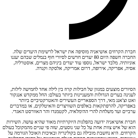
חברת הקרוזים אושיאניה מוסיפה את ישראל לרשימת היעדים שלה.
החברה חשפה היום 80 יעדים חדשים לסיורי חוף בנמלים שבהם יעגנו
אוניותיה. מלבד ישראל, נוספו עוד יעדים ביניהם מצרים, אוסטרליה,
אסיה, אפריקה, אירופה, דרום אמריקה, אלסקה וקנדה.
הסיורים מוצעים במגוון של חבילות קרוז בין לילה אחד לחמישה לילות,
לעגינה בערים הגדולות והמעניינות ביותר בעולם: החל ממקדש אנגקור
ואט וצ'אנג מאי, דרך הספאריים העשירים והאטרקטיביים ביותר
באפריקה, להרפתקאות באלפים השוויצרים והאיטלקים, או במדברים
ערביים ועד משלחת להרי ההימלאיה, לקטמנדו והר האוורסט האגדי.
חברת אושיאניה ידועה בהפלגות היוקרתיות מאוד שהיא עושה. השירות
הוא של איש צוות אחת על כל שני נוסעים, שזה פי שניים מהמקובל בעולם
הקרוזים. היא נחשבת מובילה גם בקולינריה ובאיכות האוכל הגורמה על