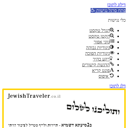
דילוג לתוכן
פתח סרגל נגישות
כלי נגישות
הגדל טקסט
הקטן טקסט
גווני אפור
ניגודיות גבוהה
ניגודיות הפוכה
רקע בהיר
הדגשת קישורים
פונט קריא
איפוס
דלג לתוכן
JewishTraveler
.co.il
ותוליכנו לשלום
נ
ב
סיעתא דשמיא
- תיירות ולייף סטייל לציבור הדתי