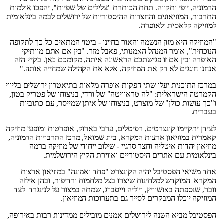
הרמוניה, יופי ותקווה. תחת הכותרת "צלילים של שפיות", יהפכו אולמות
התרבות, המוזיאונים והחצרות ההיסטוריות של ירושלים לבמה בינלאומית
למוזיקה קלאסית ולאופרה.
"המוזיקה היא מזון הנשמה והאור בחיינו - ביטוי המתאים כל כך לתקופה
הנוכחית", אומר המנהל האמנותי, פאבל מזר. "בין אם אתם מוותיקי
האופרה ובין אם זו פגישתכם הראשונה איתה, מקומכם כאן. בקיץ הזה
אנחנו חוגגים לא רק את המוזיקה, אלא את הקהילה שמחייה אותה."
במרכז התוכנית יעלו שתי הפקות אופרה מלאות בתיאטרון ירושלים בליווי
הקמרטה הישראלית: "לה טראוויטה" של ורדי, בניצוחו של פטריק בטון,
ו"כך עושות כולן" של מוצרט, בניצוחו של איתן שמייסר, עם כתוביות
בעברית.
לצידן יתקיימו קונצרטים, רסיטלים, ערבי בארוק, אופרטות ומופעי מוזיקה
קאמרית במוזיאון ארצות המקרא, בית שמואל, מרכז התרבויות הרמוניה,
מוזיאון יהדות איטליה וחצר סרגיי - שילוב ייחודי של מוזיקה ברמה
בינלאומית עם אתרים היסטוריים ואווירת הקיץ הירושלמית.
אחד משיאי הפסטיבל יהיה הקונצרט "פחד ואמונה" במוזיאון ארצות
המקרא, המוקדש למלחינות שיצרו בצל מלחמות ורדיפות, ובהן אילזה
וובר, שנספתה באושוויץ, ויוליה וייסברג, שמתה במצור על לנינגרד. לצד
המוזיקה יוכלו המבקרים לסייר גם בתערוכות המוזיאון.
הפסטיבל מביא השנה לירושלים אמנים מובילים ממדינות רבות באירופה,