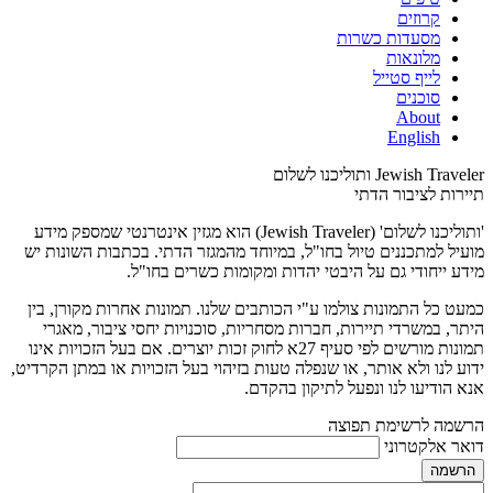
קרוזים
מסעדות כשרות
מלונאות
לייף סטייל
סוכנים
About
English
Jewish Traveler ותוליכנו לשלום
תיירות לציבור הדתי
'ותוליכנו לשלום' (Jewish Traveler) הוא מגזין אינטרנטי שמספק מידע
מועיל למתכננים טיול בחו"ל, במיוחד מהמגזר הדתי. בכתבות השונות יש
מידע ייחודי גם על היבטי יהדות ומקומות כשרים בחו"ל.
כמעט כל התמונות צולמו ע"י הכותבים שלנו. תמונות אחרות מקורן, בין
היתר, במשרדי תיירות, חברות מסחריות, סוכנויות יחסי ציבור, מאגרי
תמונות מורשים לפי סעיף 27א לחוק זכות יוצרים. אם בעל הזכויות אינו
ידוע לנו ולא אותר, או שנפלה טעות בזיהוי בעל הזכויות או במתן הקרדיט,
אנא הודיעו לנו ונפעל לתיקון בהקדם.
הרשמה לרשימת תפוצה
דואר אלקטרוני