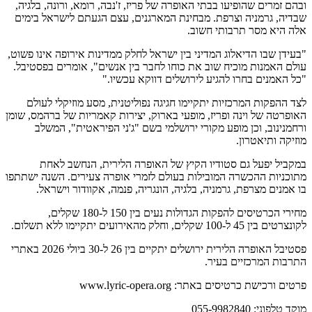
ובהם זמרים שהופיעו בבתי האופרה של פריז, ז'נבה, רומא, ורונה, בלגיה,
שבדיה, גרמניה וצרפת. מבחינת המארגנים, עצם הגעתם לישראל בימים
אלה היא מסר תרבותי חשוב.
"בעידן שבו הדיאלוג המדיני בין ישראל לחלק ממדינות אירופה אינו פשוט,
עולם האמנות מוכיח שוב את כוחו לחבר בין אנשים", אומרים בפסטיבל.
"כל האמנים בחרו להגיע לירושלים דווקא עכשיו."
לצד ההפקות המרכזיות יתקיימו חגיגה נפוליטנית, מסע מוזיקלי לעולם
האופרטה של וינה ופריז, מופעי בארוק, יצירות קאמריות של ברהמס, שומן
ורחמנינוב, וכן מופע מקורי ירושלמי בשם "ג'ני הפיראטית", המשלב
מוזיקה ותיאטרון.
במקביל יפעל גם סטודיו הקיץ של האופרה הלירית, הנחשב לאחת
מתוכניות ההכשרה המובילות בעולם לזמרי אופרה צעירים. השנה ישתתפו
בו אמנים מצרפת, גרמניה, בלגיה, הונגריה, פנמה, אקוודור וישראל.
מחירי הכרטיסים להפקות הגדולות נעים בין 150 ל-180 שקלים,
לקונצרטים בין 45 ל-100 שקלים, וחלק מהאירועים יתקיימו ללא תשלום.
פסטיבל האופרה הלירית ירושלים יתקיים בין 26 ל-30 ביולי 2026 באתרי
התרבות המרכזיים בעיר.
פרטים ורכישת כרטיסים באתר: www.lyric-opera.org
מוקד טלפוני: 055-9982840