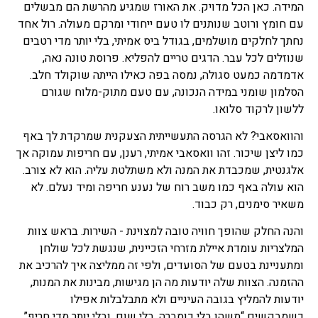
המידה. כאן הכל מדויק. את האורז שמגיע מהרשת הם מבשלים
עם חומץ ורוטב שנותנים לו טעם ייחודי ומרקם מעולה. רול אחד
נחתך לחלקים מושלמים, בגודל ביס אמיתי, בלי יותר מדי רטבים
שנוזלים לכל עבר. הדגים טריים להפליא. פרוסת טונה נאה,
אדמדמה כמעט סגולה, נמסה בפה כאילו הייתה שוקולד חלב.
הסלמון שומני במידה הנכונה, עם טעם מתוק-מלוח שגורם
ללשון לרקוד סלואו.
והוואסאבי? לא הגרסה התעשייתית הצעקנית שמרקדת לך באף
כמו ליצן שיכור. זהו וואסאבי אמיתי, רענן, עם חריפות עמוקה אך
אלגנטית, שמכבדת את המנה ולא משתלטת עליה. הוא לא צורב.
הוא עולה באף כמו משב רוח של נענע חריפה ומיד נעלם. לא
משאיר סימנים, רק כבוד.
והנה החלק שהופך חוויה טובה למצוינת - השירות. בראש צוות
המלצריות עומדת איילת מזרחי הזכיינית, שנגשת לכל שולחן
ומתעניינת בטעם של הסועדים, ולפי זה ממליצה איך להרכיב את
ההזמנה. הצוות שלה יודעות מה הן מגישות, מבינות את המנות,
יודעות להמליץ בגובה העיניים ולא מתבלבלות אפילו
כשמבקשים “משהו בלי כוסברה, בלי שום, ובלי יותר מדי חריף”.