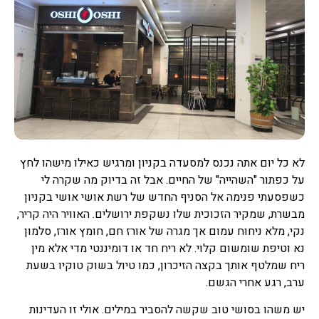
לא כל יום אתה נכנס למסעדה בקניון ומרגיש כאילו מישהו לחץ
על כפתור "השהייה" של החיים. אבל זה בדיוק מה שקרה לי
כשפסעתי פנימה אל הסניף החדש של רשת אושי אושי בקניון
מבשרת, שמקיר הזכוכית שלו נשקפת ירושלים. האוויר היה קריר,
נקי, מלא ניחוח עמום אך מגרה של אורז חם, חומץ אורז, סלמון
נא וטיפת שומשום קלוי. לא ריח חד או דומיננטי מדי אלא מין
ריח שמלטף אותך בקצה הזיכרון, כמו טיול בשוק טוקיו בשעת
ערב, רגע אחרי הגשם.
יש משהו בסושי טוב שקשה להסביר במילים. אולי זו העדינות