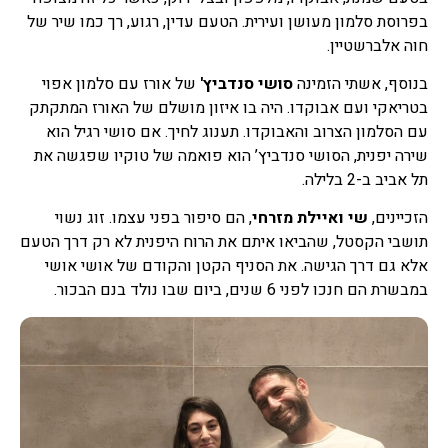
בפרוסת סלמון מעושן ועירית. הטעם עדין, רגוע, רך כמו שיר של
חוה אלברשטיין.
בנוסף, אשתי הזמינה
סושי סנדביץ'
של אורז עם סלמון אפוי
בטריאקי ועם אבוקדו. היה בו איזון מושלם של האורז המתקתק
עם הסלמון הצרוב והאבוקדו. תענוג לחיך. אם סושי רגיל הוא
שירה יפנית, הסושי סנדביץ’ הוא פואמה של טוקיו שפגשה את
תל אביב ב-2 בלילה.
הזכיינים,
שי ואיילת מזרחי
, הם סיפור בפני עצמו. זוג נשוי
תושבי הקסטל, שהביאו איתם את הרוח היפנית לא רק דרך הטעם
אלא גם דרך הגישה. את הסניף הקטן והקודם של אושי אושי
במבשרת הם חנכו לפני 6 שנים, ביום שבו נולד בנם הבכור.