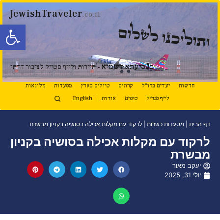
JewishTraveler
.co.il
פתח סרגל
ותוליכנו לשלום
נ
ב
סיעתא דשמיא
- תיירות ולייף סטייל לציבור הדתי
חדשות
יעדים בחו"ל
קרוזים
טיולים בארץ
מסעדות
מלונאות
לייף סטייל
טיפים
אודות
English
דף הבית
|
מסעדות כשרות
|
לרקוד עם מקלות אכילה בסושיה בקניון מבשרת
לרקוד עם מקלות אכילה בסושיה בקניון
מבשרת
יעקב מאור
יולי 31, 2025