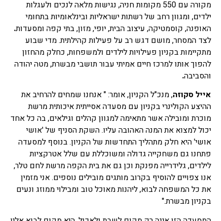
מקורה עם 550 מקומות חניה, נגישות מלאה לנכים ולעגלות
ילדים, ומגוון רחב של רשתות ישראליות ובינלאומיות בתחומי
האופנה, קוסמטיקה, עיצוב הבית, יופי, מזון, בתי קפה ומסעדות
.
לצד המסחר, מושם דגש רב על פעילות קהילתית. מדי שבוע
מתקיימות בקניון פעילויות לילדים ולמשפחות, כחלק מהחזון
להפוך אותו למרכז חיים אמיתי עבור תושבי מבשרת, מטה יהודה
והסביבה
.
אייל סקוזה
, מנכ"ל הקניון, אומר: " אנחנו שמחים להרחיב את
ההיצע הקולינרי בקניון עם מסעדה אסייתית איכותית מרשת
מוכרת ומובילה אשר מתאימה למגוון קהלים וגילאים, בה כל אחד
יכול למצוא את המנה האהובה עליו. השקת הסניף של 'אושי
אושי' היא חלק מתהליך התחדשות של הקניון. בנוסף למסעדה
פתחנו גם משחקייה גדולה ומשוכללת עם שלל אטרקציות
לילדים, גלידרייה מפנקת וכן גם את בית הקפה מרשת לחם טלר,
אנו צפויים להוסיף בקרוב מותגים מובילים נוספים. אני מזמין
את כל המשפחה לבוא, ליהנות מאוכל טוב ומבילוי ממוזג ונעים
בקניון מבשרת."
המסעדה הזו אינה רק מקום לשבת ולאכול. היא מקום לבוא אליו