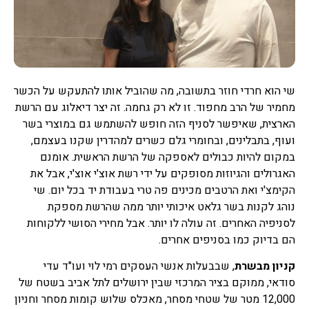
שי הוא חרדי חוזר בתשובה, מה שהוביל אותו להתעקש על הכשר
מחמיר של הרב מחפוד. זו לא רק גחמה. זה יצר דיאלוג עם הרשת
הארצית, שאיפשר לסניף הזה חופש להשתמש גם במוצרי בשר
ועוף, בתבלינים, ובחומרי גלם כשרים למהדרין שקנו בעצמם,
במקום להיות כבולים לאספקה של הרשת הראשית. אומנם
האגרולים והגיוזות מסופקים על ידי רשת אוצ'י אוצ'י, אבל את
הקימצ'י ואת הרטבים מכינים פה טרי בעבודת יד בכל יום. שי
נוהג לקנות בשר גלאט איכותי יותר ממה שהרשת מספקת
לסניפיה האחרים. זה עולה לו יותר. אבל מחירי הסושי ללקוחות
הם בדיוק כמו בסניפים אחרים.
קניון מבשרת
, שבבעלות אנשי העסקים רמי לוי ועו"ד עדי
סודאי, ממוקם בציר המרכזי שבין ירושלים לתל אביב בשטח של
12,000 מטר של שטחי מסחר, מאכלס שלוש קומות מסחר וחניון