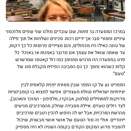
במרכז המסעדה בר פתוח, שם עובדים מולנו שני שפים מלוכסני
עיניים וחמורי סבר אך ידיים רכות. סכינים נשלחות אל תוך פילה
של טונה כאילו היו מכחולים, והם מציירים פרוסות כל כך דקות,
עד שאתה שואל את עצמך אם מדובר באמנות או באוכל. כל
פרט במסעדה הזו מרגיש מתוזמן כמו רול קאטסו שמרשרש
קלות כשהוא נחתך. כך גם הסביבה הפיזית מקבלת סוג של
"טעם".
התפריט נע על קו התפר שבין מסורת יפנית קלאסית לבין
יצירתיות ישראלית נטולת מעצורים. אפשר למצוא בו קומבינציות
מדויקות למתחילים (סלמון, אבוקדו, מלפפון - המוכר והאהוב),
לצד רולים נועזים. איילת מסבירה שחלק מהמרכיבים מגיעים
מהרשת המרכזית, אבל יש לה חופש להכין רטבים ומרכיבים
ייחודיים. אולי זה סוד הטעם של אושי אושי מבשרת, שיכול
להסביר מדוע המקום הקודם בקומה השניה לא היה מספיק