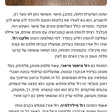
המנה העיקרית הייתה, כמובן, סושי. והסושי כאן לא נועד רק
להשביע, הוא בא לעורר את בלוטות הטעם ולהזכיר להן שיש להן
תפקיד. התפריט כולל כשלושים סוגים של סושי. השפע הזה
מבלבל. רציתי להזמין מגש קומבינציה עם סוגים שונים, אך איילת
המליצה להזמין רולים בנפרד. לפי המלצתה הזמנו
וולקנו רול
,
שזה רול אורז מצופה בעירית, שמעליו קוביות סלמון נא קצוץ
כמו סיביצ'ה. טקסטורה נימוחה, כמו חמאה שנמסה על קרקר
מלוח. טעם גן עדן ונעים גם לעין.
הזמנתי גם
רול מיסטר מיאגי
, עשוי סלמון מטוגן, מלפפון, בצל
מטוגן בציפוי אבוקדו ובטטה, שמעליהם קריספי בטטה ושברי
טמפורה עם עירית ושומשום. כל זה מתובל ברוטב טריאקי עם
רוטב סנצ'אי. זה רול שלא מחפש שקט. הוא פצצה של טעמים,
צבעים ומרקמים. כל ביס הוא כמו קונצרט. פריך, רך, מתקתק,
שומני, מעושן, ומלוח-עדין כזה שנשאר איתך גם דקה אחרי.
אשתי הזמינה
רול פילדלפיה
. רול אורז ממולא בקרם טופו
בטעם שמנת, אבוקדו, מלפפון ובצל ירוק, כאשר כל זה מצופה