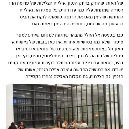
של האורז שהודק בדיוק הנכון. אולי זו הצלילות של פרוסת הדג
הטרייה שמונחת עליו כמו ענן דקיק על פסגת הר. ואולי זו
התחושה שהזמן מאט את הדופק כשאתה לוקח את הביס
הראשון. מה שבטוח, בסושיה הזו הזמן באמת מאט.
כבר בכניסה אל החלל מתבהר שהגעת למקום שיודע לספר
סיפור. שלא כמו בסושיות אחרות, אין כאן בובות של גיישות או
ניאון זול בצורת מניפות, ולא גימיקים של פנסים אדומים או
פסלים של בודהה. להיפך. עיצוב מינימליסטי, חמים, נקי. עץ
בהיר, כסאות עם ריפוד אפור משתלב בקירות אפורים עם קווים
ישרים. את הסושיה החדשה עיצבה איילת מזרחי, אשתו של
הזכיין. גם הצלחות, גם מקלות האכילה נבחרו בקפידה.