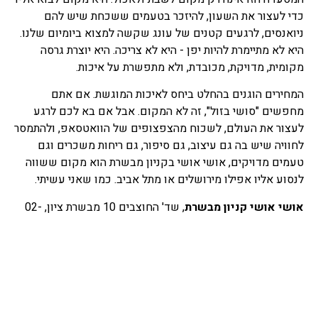
כדי לעצור את השעון, להיזכר בטעמים ששכחת שיש להם
ניואנסים, לרגעים קטנים של עונג שקשה למצוא ביומיום שלנו.
היא לא מתיימרת להיות יפן - היא לא צריכה. היא יוצרת גרסה
מקומית, מדויקת, מכובדת, ולא מתפשרת על איכות.
המחירים הוגנים בהחלט ביחס לאיכות המוגשת. אם אתם
מחפשים "סושי בזול", זה לא המקום. אבל אם בא לכם לרגע
לעצור את העולם, לשכוח מהצפצופים של הוואטסאפ, ולהתמסר
לחוויה שיש בה גם עיצוב, גם סיפור, גם ריחות משכרים וגם
טעמים מדויקים, אושי אושי בקניון מבשרת הוא מקום ששווה
לנסוע אליו אפילו מירושלים או מתל אביב. כמו שאני עשיתי.
אושי אושי קניון מבשרת
, שד' החוצבים 10 מבשרת ציון, 02-
5027270
/
https://www.kmevaseret.co.il