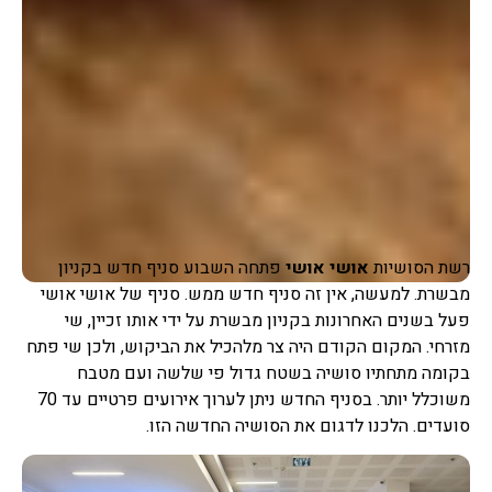
רשת הסושיות
אושי אושי
פתחה השבוע סניף חדש בקניון
מבשרת. למעשה, אין זה סניף חדש ממש. סניף של אושי אושי
פעל בשנים האחרונות בקניון מבשרת על ידי אותו זכיין, שי
מזרחי. המקום הקודם היה צר מלהכיל את הביקוש, ולכן שי פתח
בקומה מתחתיו סושיה בשטח גדול פי שלשה ועם מטבח
משוכלל יותר. בסניף החדש ניתן לערוך אירועים פרטיים עד 70
סועדים. הלכנו לדגום את הסושיה החדשה הזו.