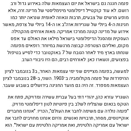
פנמה חגגה גם בישראל את יום העצמאות שלה באירוע גדול ורב
רושם. לא עוד קוקטייל דיפלומטי מינימליסטי של מדינה זרה, אלא
מופע מרשים של צבעים, תרבות וגאווה לאומית שנראה יותר כמו
חגיגות ה-4 ביולי של שגרירות ארה"ב או ה-14 ביולי של צרפת, מאשר
אירוע של מדינה קטנה ממרכז אמריקה. מאות אורחים מהקהילה
העסקית ומהסגל הדיפלומטי בישראל מילאו את האולם עד אפס
מקום, ואליהם הצטרפה קבוצה מרגשת במיוחד: רופאים מפנמה
שנחתו בארץ מיד לאחר הטבח של 7 באוקטובר כדי לסייע בטיפול
בפצועים, ונשארו כאן. לאורחים רבים, הם היו גיבורי הערב.
למעשה, בפנמה מציינים שני ימי עצמאות. האחד, ב3 בנובמבר לציון
ההיפרדות של פנמה מקולומביה ב־1903. השני, ב-28 בנובמבר לציון
העצמאות מספרד. זה היה גם מועד החגיגה בירושלים בשבוע שעבר.
השגריר עזרא כהן, יהודי דתי בעל עברית עשירה ומדויקת, פתח את
הטקס בנאום שהצליח לשלב בין פיוטיות לטון דיפלומטי מדויק.
"פנמה נולדה עם משימה לחבר את העולם", הכריז. "אנחנו מחברים
אוקיינוסים, מסחר, תרבויות ואנשים. והיום אנחנו מחויבים לחבר את
ישראל עם אמריקה הלטינית, ואת אמריקה הלטינית עם ישראל". הוא