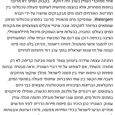
אחד ממוקדי העניין בערב היה דווקא… בקבוק המים. לא מדובר
בחסות מסחרית, אלא בהצצה מוחשית לשיתוף פעולה טכנולוגי בין
המדינות. האורחים לגמו מים מבקבוקים שיוצרו על-ידי חברת
Watergem, שמפיקה מים מהאוויר. מדובר בפתרון טכנולוגי מרתק
שמתאים במיוחד לתקופה שבה שינויי אקלים מצמצמים את מקורות
המים בעולם. החברה, בבעלות איש העסקים מיכאל מירילאשווילי,
הציבה בכניסה דוכן עם דגם של המכשיר הביתי שלה. המתעניינים
זכו להסבר אישי מהמנהל, ירמיהו דיאמנד, והדוכן בלט כמו פינה
קטנה של חדשנות ישראלית בתוך ערב רווי ניחוחות לטיניים.
החגיגה עצמה שידרה ביטחון עצמי: פנמה מביטה קדימה, לא רק
אחורה. והעתיד, אם לשפוט על פי דברי השגריר, נראה מבטיח. נבחנת
פתיחת קו טיסות ישיר בין פנמה לישראל. מהלך שיקצר מרחקים
ויעבה את הקשר בין שתי התרבויות. שיתופי פעולה בתחומי המים,
החקלאות, הבריאות הציבורית והטכנולוגיה נמצאים כבר היום
בעיצומם. יש דיבורים על מלגות, תוכניות הכשרה, ואפילו פרויקטים
בתחום ניהול מים, תחום שבו ישראל מובילה ופנמה מגלה עניין
עמוק. השגריר כהן הזכיר גם פיתוח תיירות הדדית. לפני חודשים
אחדים הגיעו לישראל בכירי התיירות מפנמה, פיזרו רעיונות והבטחות