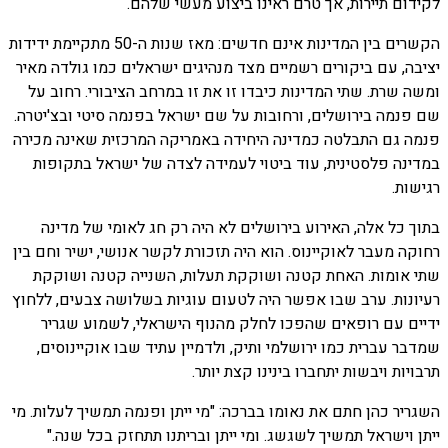
לקידום תיירות, אך טרם ראינו ביצוע מעשי שלהם.
הקשרים בין המדינות אינם חדשים: מאז שנות ה-50 מתקיימת ידידות
יציבה, עם ביקורים רשמיים מצד מנהיגים ישראלים כמו גולדה מאיר
ומשה שרת. שתי המדינות כיבדו זו את זו במרחב הציבורי. רחוב על
שם פנמה בירושלים, ורחובות על שם ישראל בפנמה סיטי ובצ'יטרה.
פנמה גם התבלטה כמדינה היחידה באמריקה המרכזית שאינה מכירה
במדינה פלסטינית, עוד ביטוי לעמידה לצדה של ישראל בתקופות
רגישות.
בתוך כל אלה, האירוע בירושלים לא היה רק חג לאומי של מדינה
רחוקה מעבר לאוקיינוס. הוא היה תזכורת לקשר אנושי, ישיר וחם בין
שתי אומות. האחת קטנה ושוקקת תעלות, השנייה קטנה ושוקקת
רעיונות. ערב שבו אפשר היה לטעום עוגיות בשלושה צבעים, ללחוץ
ידיים עם רופאים שהפכו לחלק מהנוף הישראלי, לשמוע שגריר
שמדבר עברית כמו ירושלמי ותיק, ולדמיין עתיד שבו אוקיינוסים,
תרבויות ויבשות יתחברו בינינו קצת יותר.
השגריר כהן חתם את נאומו בברכה: "מי ייתן ופנמה תמשיך לעלות. מי
ייתן וישראל תמשיך לשגשג. ומי ייתן ובריתנו תתחזק בכל שנה."