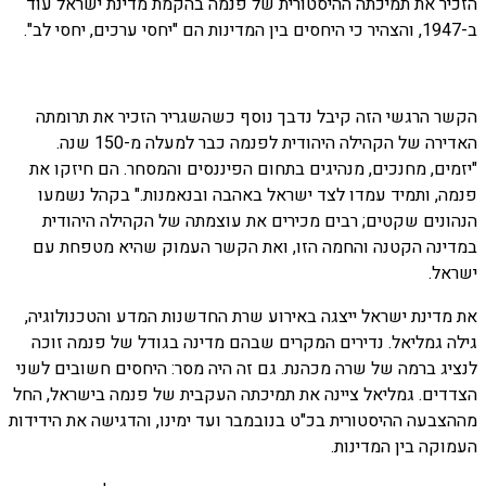
הזכיר את תמיכתה ההיסטורית של פנמה בהקמת מדינת ישראל עוד
ב-1947, והצהיר כי היחסים בין המדינות הם "יחסי ערכים, יחסי לב".
הקשר הרגשי הזה קיבל נדבך נוסף כשהשגריר הזכיר את תרומתה
האדירה של הקהילה היהודית לפנמה כבר למעלה מ-150 שנה.
"יזמים, מחנכים, מנהיגים בתחום הפיננסים והמסחר. הם חיזקו את
פנמה, ותמיד עמדו לצד ישראל באהבה ובנאמנות." בקהל נשמעו
הנהונים שקטים; רבים מכירים את עוצמתה של הקהילה היהודית
במדינה הקטנה והחמה הזו, ואת הקשר העמוק שהיא מטפחת עם
ישראל.
את מדינת ישראל ייצגה באירוע שרת החדשנות המדע והטכנולוגיה,
גילה גמליאל. נדירים המקרים שבהם מדינה בגודל של פנמה זוכה
לנציג ברמה של שרה מכהנת. גם זה היה מסר: היחסים חשובים לשני
הצדדים. גמליאל ציינה את תמיכתה העקבית של פנמה בישראל, החל
מההצבעה ההיסטורית בכ"ט בנובמבר ועד ימינו, והדגישה את הידידות
העמוקה בין המדינות.