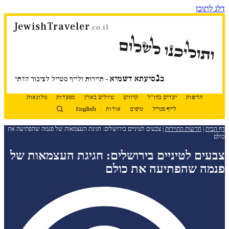
דלג לתוכן
JewishTraveler
.co.il
ותוליכנו לשלום
נ
ב
סיעתא דשמיא
- תיירות ולייף סטייל לציבור הדתי
חדשות
יעדים בחו"ל
קרוזים
טיולים בארץ
מסעדות
מלונאות
לייף סטייל
טיפים
אודות
English
דף הבית
|
חדשות התיירות
|
צבעים לטיניים בירושלים: חגיגת העצמאות של פנמה שהפתיעה את
כולם
צבעים לטיניים בירושלים: חגיגת העצמאות של
פנמה שהפתיעה את כולם