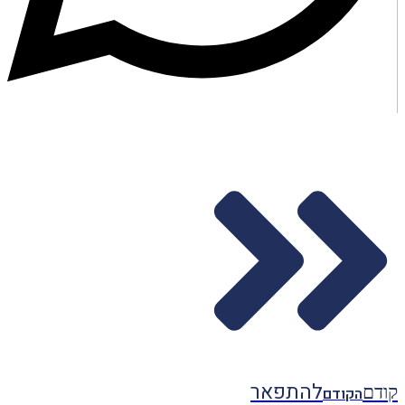
להתפאר
קודם
הקודם