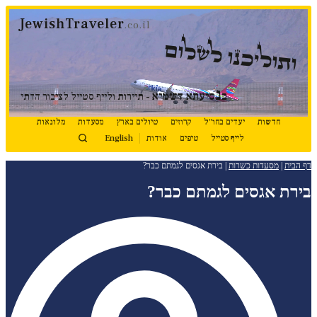
דלג
JewishTraveler
לתוכן
.co.il
ותוליכנו לשלום
נ
ב
סיעתא דשמיא
- תיירות ולייף סטייל לציבור הדתי
חדשות
יעדים בחו"ל
קרוזים
טיולים בארץ
מסעדות
מלונאות
לייף סטייל
טיפים
אודות
English
דף הבית
|
מסעדות כשרות
|
בירת אגסים לגמתם כבר?
בירת אגסים לגמתם כבר?