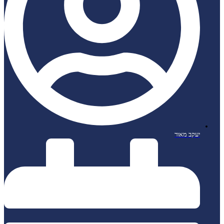
יעקב מאור