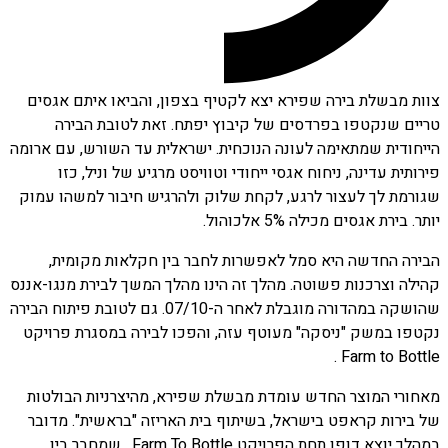
צוות מבשלת בירה שפירא יצא לקטיף בצפון, והביאו איתם אגסים
טריים שנקטפו בפרדסים של קיבוץ יפתח. זאת לטובת הבירה
הייחודית שמתאימה לעונה הנוכחית. ישראלית עד השורש, עם ארומה
פירותית עדינה, ניחוח אגסי ייחודי וטוויסט מרגיע של וניל, כזו
שגורמת לך לעצור לרגע, לקחת שלוק ולהרגיש חיבור למשהו עמוק
יותר. בירת אגסים מכילה 5% אלכוהול.
הבירה החדשה היא סמל לאפשרות לחבר בין חקלאות מקומית,
קהילה וצרכנות פשוטה. מהלך זה הינו מהלך המשך לבירת מנגו-אננס
שהושקה במהדורה מוגבלת לאחר ה-07/10. גם לטובת פיתוח הבירה
נקטפו במשק "ניסקה" מעוטף עזה, והפכו לבירה במסגרת פרויקט
Farm to Bottle .
מאחורי המוצר החדש עומדת מבשלת שפירא, מהיצרניות הבולטות
של בירות קראפט בישראל, בשיתוף בית האריזה "בראשית". מדובר
במהלך יוצא דופן תחת הפרויקט Farm To Bottle, שמחבר בין