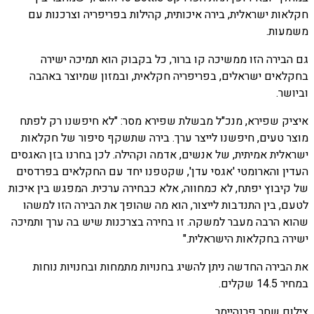
חקלאות ישראלית, בירה איכותית, קהילות בפריפריה וצרכנות עם
משמעות.
גם הבירה הזו ממשיכה קו ברור, כל בקבוק הוא תמיכה ישירה
בחקלאים ישראלים, בפריפריה חקלאית, ובמזון שמיוצר באהבה
וביושר.
איציק שפירא, מנכ"ל מבשלת שפירא מסר: "לא חיפשנו רק לפתח
מוצר טעים, חיפשנו לייצר ערך. בירה שתשקף סיפור של חקלאות
ישראלית אמיתית, של אנשים, אדמה וקהילה. לכן בחרנו בזן האגסים
העדין והארומטי 'אגסי עדן', שקטפנו יחד עם החקלאים בפרדסים
של קיבוץ יפתח, לא כמחווה, אלא כבחירה ערכית. המפגש בין איכות
לטעם, בין התנדבות לייצור, הוא מה שהופך את הבירה הזו למשהו
שהוא הרבה מעבר למשקה. זו בחירה בצרכנות שיש בה ערך ותמיכה
ישירה בחקלאות הישראלית."
את הבירה החדשה ניתן להשיג בחנויות מתמחות ובחנויות נוחות
במחיר 14.5 שקלים.
צילום שחר פרנהיימר